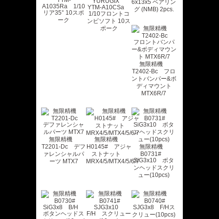
YURUGIX
6x13x5 ベアリン
A1035Ra 1/10
YTM-A10CSa
グ (NMB) 2pcs.
リア35° 10スポ
1/10フロントコ
ーク
ンビソフト 10ス
ポーク
無限精機
T2402-Bc フロ
ントバンパー&ボ
ディマウント
MTX6R/7
無限精機
無限精機
T2201-Dc デフ
H0145# アジャ
無限精機
ァレンシャルパ
ストナット
B0731#
SiG3x10 ボタ
ーツ MTX7
MRX4/5/MTX4/5/6/7
ンヘッドスクリ
ュー(10pcs)