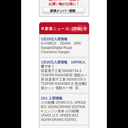
お買い物がお得に！
新着ニュース [詳細]
3月29日入荷情報
G-FORCE G0449 DRC
Gauge(Digital Road
Clearance Gauge)
3月26日入荷情報 10PXR入
荷です！
双葉電子工業 00008734-3
T10PXR-R404SBSE 電動カー
用 双葉電子工業 00008735-3
T10PXR R404SBS-E 受信機2
個セット 電動カー用 双...
2/21 入荷情報
小川精機 1FH00 O.S. SPEED
B21 ADAM DRAKE EDITION
4 エンジン単体 小川精機
1FH01 O.S. SPEED B21
ADAM DRAKE EDITIO...