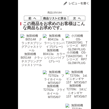
商品135/194
この商品をお求めのお客様はこん
な商品もお求めです。
無限精機
小川精機 OS-
無限精機
B0413a カラー
71642070#1 T
B0514# クラッ
シリコンパイプ
シリーズ RP7
チスプリングア
(グレー)
GLOW PLUG
ジャストツール
無限精機
無限精機
T2709c 1st.ピ
T2702a フライ
ニオンギヤ
ホイール
15T MTX5/6/7
MTX5/6/7