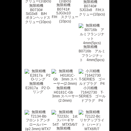
無限精機
無限精機
無限精機
B0740#
B0741#
B0730#
SJG3x8 F/Hス
SJG3x10
SiG3x8 B/H
クリュー(10pcs)
F/H スクリュー
ボタンヘッドス
(10pcs)
クリュー(10pcs)
無限精機
B0716b アルミ
フランジナッ
ト 4mm(5pcs)
無限精機
E2817a P2 O-
無限精機
小川精機
リング
H0181C-Gb
71642730 T-
3mm スペーサー
SERIES ゴール
(2.0mm)
ドプラグ P4
無限精機