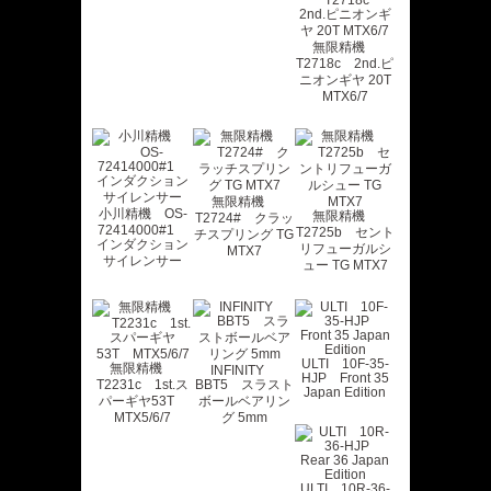
無限精機
T2718c 2nd.ピ
ニオンギヤ 20T
MTX6/7
無限精機
小川精機 OS-
無限精機
T2724# クラッ
72414000#1
T2725b セント
チスプリング TG
インダクション
リフューガルシ
MTX7
サイレンサー
ュー TG MTX7
ULTI 10F-35-
無限精機
INFINITY
HJP Front 35
T2231c 1st.ス
BBT5 スラスト
Japan Edition
パーギヤ53T
ボールベアリン
MTX5/6/7
グ 5mm
ULTI 10R-36-