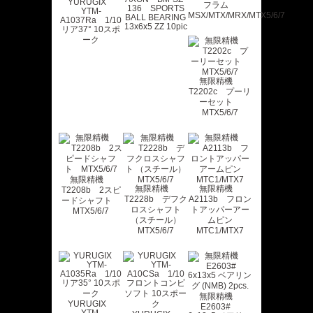
YURUGIX
フラム
136 SPORTS
YTM-
MSX/MTX/MRX/MTX5/6/7
BALL BEARING
A1037Ra 1/10
13x6x5 ZZ 10pic
リア37° 10スポ
ーク
無限精機
T2202c プーリ
ーセット
MTX5/6/7
無限精機
無限精機
無限精機
T2208b 2スピ
T2228b デフク
A2113b フロン
ードシャフト
ロスシャフト
トアッパーアー
MTX5/6/7
（スチール）
ムピン
MTX5/6/7
MTC1/MTX7
無限精機
YURUGIX
E2603#
YTM-