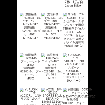
HJP Rear 36
Japan Edition
無限精機
無限精機
H0282a 1st.ギ
H0283a 1st.ギ
ヨコモ CS-
ヤ 49T
ヤ 50T
SGSTA おまか
MRX/MGT7
MRX4/MRX5
せグルー スポン
ジタイヤ用瞬間
接着剤 (50g入)
無限精機
無限精機
YURUGIX
H2201-Bc プー
H0285-B# 2nd.
YTM-A1035Fa
ギヤ46Ｔ
リーセット
1/10フロント35°
MRX6
MRX6
10スポーク
無限精機
D0508b ダイヤ
AXON BM-SZ-