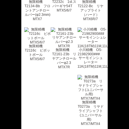
無限精機
T2232c 1st.ス
無限精機
T2134-Bb フロ
パーギヤ54T
T2122-Bc リヤ
ントアンチロー
MTX5/6/7
アップライト
ルバー(φ2.3mm)
（ハード）
MTX7
MTX6R/7
無限精機
無限精機
小川精機 OS-
T2116c ピボッ
T2161-23b リ
21982900###
トボール
サーモインシュ
ヤアンチロール
MTX5/6/7
レーター
バーφ2.3
11K(18TM)11M,11L
MTX7R
無限精機
T0273a リヤド
ライブシャフト
(ユニバーサル
用)
MTX7/MTX4