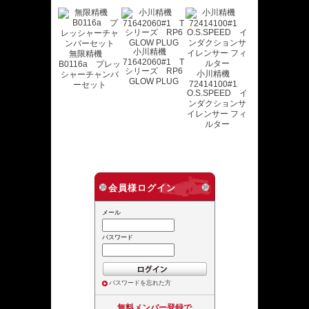
小川精機
無限精機
71642060#1 T
B0116a プレッ
シリーズ RP6
小川精機
シャーチャンバ
GLOW PLUG
72414100#1
ーセット
O.S.SPEED イ
ンダクションサ
イレンサー フィ
ルター
会員様ログイン
メール
パスワード
パスワードを忘れた方
無料メンバー登録で