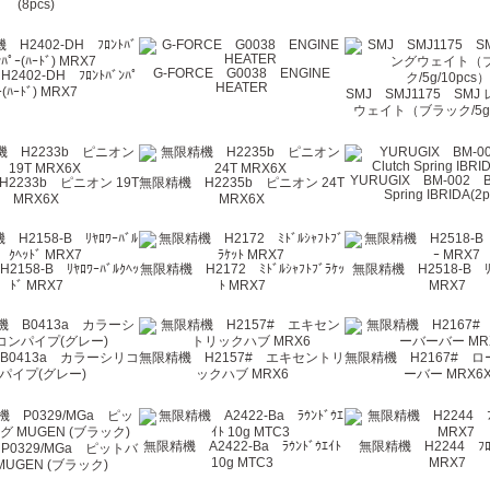
(8pcs)
G-FORCE G0038 ENGINE
402-DH ﾌﾛﾝﾄﾊﾞﾝﾊﾟ
HEATER
ｰ(ﾊｰﾄﾞ) MRX7
SMJ SMJ1175 SM
ウェイト（ブラック/5g/
YURUGIX BM-002 BM
2233b ピニオン 19T
無限精機 H2235b ピニオン 24T
Spring IBRIDA(2p
MRX6X
MRX6X
158-B ﾘﾔﾛﾜｰﾊﾞﾙｸﾍｯ
無限精機 H2172 ﾐﾄﾞﾙｼｬﾌﾄﾌﾞﾗｹｯ
無限精機 H2518-B ﾘﾔ
ﾄﾞ MRX7
ﾄ MRX7
MRX7
B0413a カラーシリコ
無限精機 H2157# エキセントリ
無限精機 H2167# 
パイプ(グレー)
ックハブ MRX6
ーバー MRX6
無限精機 A2422-Ba ﾗｳﾝﾄﾞｳｴｲﾄ
無限精機 H2244 ﾌﾛﾝ
0329/MGa ピットバ
10g MTC3
MRX7
MUGEN (ブラック)