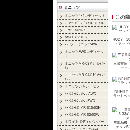
ミニッツ
ミニッツ4x4レディセット
この商
ﾐﾆｯﾂﾊﾞｷﾞｰﾚﾃﾞｨｾｯﾄ/BCｾｯﾄ
First MINI-Z
AWD RS/BCS
HUDY 1
トアップ
パ−ツ ミニッツ4x4
ミニッツFWDレディセッ
ト
ミニッツMR-03ﾎﾞﾃﾞｨｼｬｼｰ
三栄書房 R
ｾｯﾄ
ークス
ミニッツMR-04ﾎﾞﾃﾞｨｼｬｼｰ
ｾｯﾄ
ミニッツシャシーセット
INFINIT
ｵｰﾄｽｹｰﾙｺﾚｸｼｮﾝ AWD
ラットヘッ
ｵｰﾄｽｹｰﾙｺﾚｸｼｮﾝFWD
ｵｰﾄｽｹｰﾙC MR-015/03N
ｵｰﾄｽｹｰﾙC MR-02/03W
ホワイトボディ/バンパー
無限精機 B
チタンB
パ－ツ ミニッツ4x4