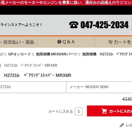
一流メーカーのモーターやエンジンを豊富に扱い、通好みの品揃えのラジコン
ンラインストアへようこそ！
ジ
::
GPオンロード
::
無限精機 MRX6/6Rパーツ
:: 無限精機 H2721b ﾍﾞｱﾘﾝｸﾞｽﾄ
2721b ﾍﾞｱﾘﾝｸﾞｽﾄｯﾊﾟｰ MRX6R
2721b
メーカー: MUGEN SEIKI
41
カートに入れる: