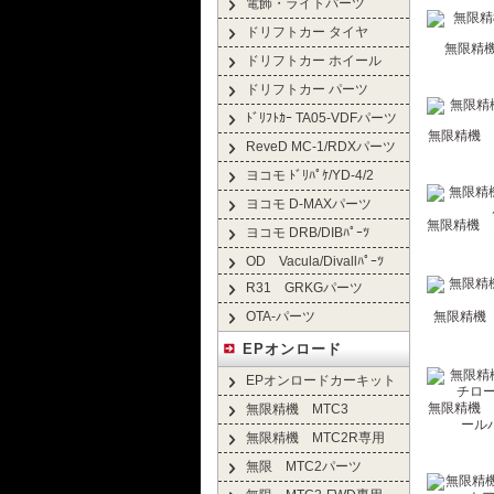
電飾・ライトパーツ
ドリフトカー タイヤ
無限精機 
ドリフトカー ホイール
ドリフトカー パーツ
ﾄﾞﾘﾌﾄｶｰ TA05-VDFパーツ
無限精機 H2
ReveD MC-1/RDXパーツ
ヨコモ ﾄﾞﾘﾊﾟｹ/YD-4/2
ヨコモ D-MAXパーツ
無限精機 
ヨコモ DRB/DIBﾊﾟｰﾂ
OD Vacula/Divallﾊﾟｰﾂ
R31 GRKGパーツ
OTA-パーツ
無限精機 
EPオンロード
EPオンロードカーキット
無限精機 
無限精機 MTC3
ールバ
無限精機 MTC2R専用
無限 MTC2パーツ