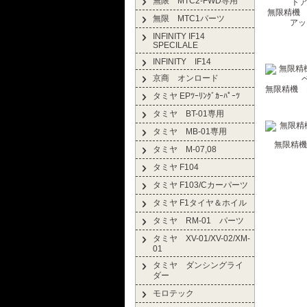
無限 MTC2-FWD専用
無限精機 H
無限 MTC1パーツ
アッ
INFINITY IF14
SPECILALE
INFINITY IF14
京商 オンロード
無限精機 
タミヤ EPﾂｰﾘﾝｸﾞｶｰﾊﾟｰﾂ
タミヤ BT-01専用
タミヤ MB-01専用
無限精機 
タミヤ M-07,08
タミヤ F104
タミヤ F103/Cカーパーツ
タミヤ F1タイヤ＆ホイル
タミヤ RM-01 パーツ
タミヤ XV-01/XV-02/XM-
01
タミヤ ダンシングライ
ダー
モロテック