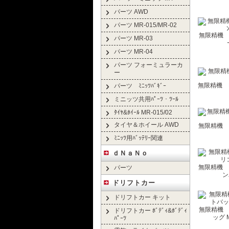
パーツ AWD
パーツ MR-015/MR-02
無限精機 H2
パーツ MR-03
パーツ MR-04
パーツ フォーミュラーカ
ー
無限精機 H
パーツ ﾐﾆｯﾂﾊﾞｷﾞｰ
ミニッツ共用ﾊﾟｰﾂ・ﾂｰﾙ
ﾀｲﾔ&ﾎｲｰﾙ MR-015/02
タイヤ＆ホイール AWD
無限精機 H2
ﾐﾆｯﾂ用ﾊﾞｯﾃﾘｰ関連
ｄＮａＮｏ
無限精機 
パーツ
ン
ドリフトカー
ドリフトカー キット
無限精機 P
ドリフトカー ﾎﾞﾃﾞｨ&ﾎﾞﾃﾞｨ
ッグ 
ﾊﾟｰﾂ