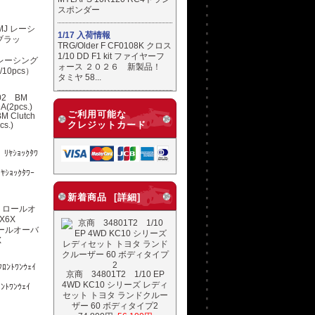
スポンダー
1/17 入荷情報
TRG/Older F CF0108K クロス
1/10 DD F1 kit ファイヤーフ
J レーシング
ォース ２０２６ 新製品！
10pcs）
タミヤ 58...
ご利用可能な
 Clutch
クレジットカード
cs.)
ｼｮｯｸﾀﾜｰ
新着商品 [詳細]
ロールオーバ
X
京商 34801T2 1/10 EP
4WD KC10 シリーズ レディ
ﾄﾜﾝｳｪｲ
セット トヨタ ランドクルー
ザー 60 ボディタイプ2