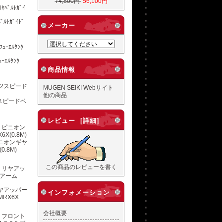
74,800円
56,100円
ﾙﾄｶﾞｲﾄﾞ
メーカー
ｴﾙﾀﾝｸ
商品情報
MUGEN SEIKI Webサイト
他の商品
2スピードベ
レビュー [詳細]
ピニオンギヤ
0.8M)
この商品のレビューを書く
リヤアッパー
インフォメーション
RX6X
会社概要