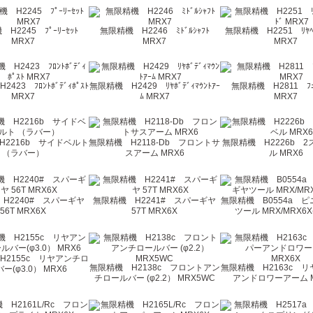
H2245 ﾌﾟｰﾘｰｾｯﾄ
無限精機 H2246 ﾐﾄﾞﾙｼｬﾌﾄ
無限精機 H2251 ﾘﾔﾍﾞ
MRX7
MRX7
MRX7
423 ﾌﾛﾝﾄﾎﾞﾃﾞｨﾎﾟｽﾄ
無限精機 H2429 ﾘﾔﾎﾞﾃﾞｨﾏｳﾝﾄｱｰ
無限精機 H2811 ﾌｭｰ
MRX7
ﾑ MRX7
MRX7
H2216b サイドベルト
無限精機 H2118-Db フロントサ
無限精機 H2226b 
（ラバー）
スアーム MRX6
ル MRX6
H2240# スパーギヤ
無限精機 H2241# スパーギヤ
無限精機 B0554a 
56T MRX6X
57T MRX6X
ツール MRX/MRX6X(
H2155c リヤアンチロ
無限精機 H2138c フロントアン
無限精機 H2163c 
ー(φ3.0） MRX6
チロールバー (φ2.2） MRX5WC
アンドロワーアーム M