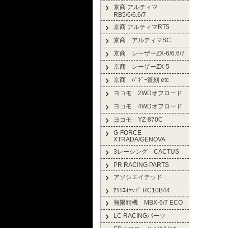
京商 アルティマ
RB5/6/6.6/7
京商 アルティマRT5
京商 アルティマSC
京商 レーザーZX-6/6.6/7
京商 レーザーZX-5
京商 ﾊﾞｷﾞｰ復刻 etc
ヨコモ 2WDオフロード
ヨコモ 4WDオフロード
ヨコモ YZ-870C
G-FORCE
XTRADA/GENOVA
3レーシング CACTUS
PR RACING PARTS
アソシエイテッド
ｱｿｼｴｲﾃｯﾄﾞ RC10B44
無限精機 MBX-6/7 ECO
LC RACINGパーツ