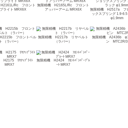
2161L/Rc フロント
無限精機 H2165L/Rc フロント
プライト MRX6X
アッパーアーム MRX6X
無限精機 H2517a 
ックスプリング 1.9-6.
φ1.9mm
H2215b フロントベル
無限精機 H2217b リヤベルト
無限精機 A2436b φ1.
ト （ラバー）
（ラバー）
ン MTC2R/3
H2175 ﾘﾔｱｯﾌﾟﾗｲﾄ
無限精機 H2424 ﾌﾛﾝﾄﾊﾞﾝﾊﾟｰﾌﾟﾚ
MRX7
ｰﾄ MRX7