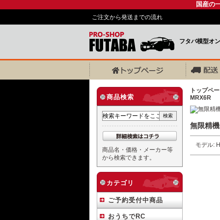
国産の
ご注文から発送までの流れ
フタバ模型オ
トップペー
商品検索
MRX6R
無限精機 H
モデル: H
商品名・価格・メーカー等
から検索できます。
カテゴリ
ご予約受付中商品
おうちでRC