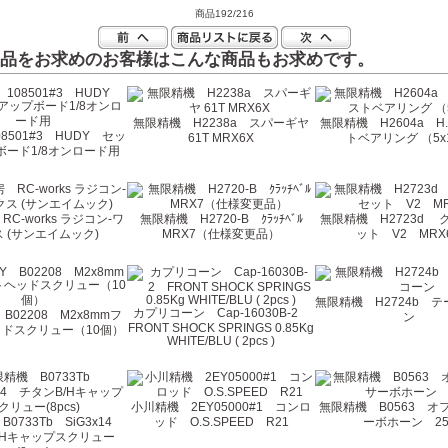
商品192/216
品をお求めのお客様はこんな商品もお求めです。
無限精機 H2238a スパーギヤ
無限精機 H2604a H.
08501#3 HUDY セッ
61T MRX6X
トベアリング （5x
ボード1/8オンロード用
C-works ラジコン-ワ
無限精機 H2720-B ｸﾗｯﾁﾍﾞﾙ
無限精機 H2723d 
 (サンエイムック)
MRX7（仕様変更品）
ット V2 MRX
無限精機 H2724b 
カプリコーン Cap-16030B-2
Y B02208 M2x8mmフ
ン
FRONT SHOCK SPRINGS 0.85Kg
ドスクリュー（10個）
WHITE/BLU ( 2pcs )
小川精機 2EY05000#1 コンロ
無限精機 B0563 オ
0733Tb SiG3x14
ッド O.S.SPEED R21
ーボホーン 25
/Hキャップスクリュー