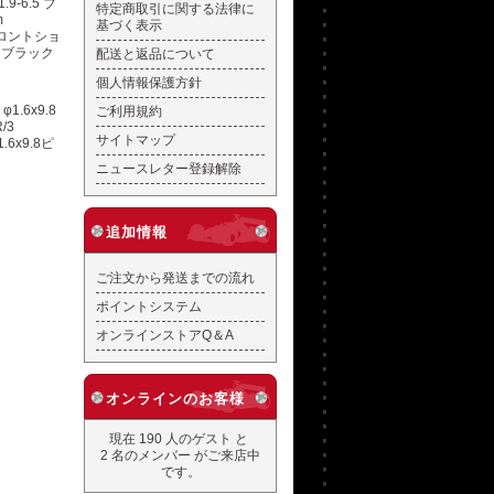
特定商取引に関する法律に
基づく表示
フロントショ
5 ブラック
配送と返品について
個人情報保護方針
ご利用規約
サイトマップ
6x9.8ピ
ニュースレター登録解除
追加情報
ご注文から発送までの流れ
ポイントシステム
オンラインストアQ＆A
オンラインのお客様
現在 190 人のゲスト と
2 名のメンバー がご来店中
です。