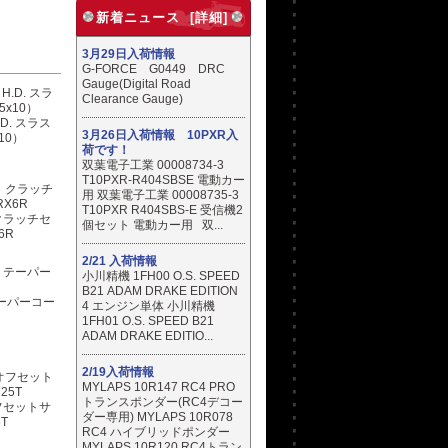
新着ニュース [詳細]
3月29日入荷情報
G-FORCE G0449 DRC
Gauge(Digital Road
Clearance Gauge)
D. スラス
3月26日入荷情報 10PXR入
10）
荷です！
双葉電子工業 00008734-3
T10PXR-R404SBSE 電動カー
用 双葉電子工業 00008735-3
T10PXR R404SBS-E 受信機2
クラッチセ
個セット 電動カー用 双...
6R
2/21 入荷情報
小川精機 1FH00 O.S. SPEED
B21 ADAM DRAKE EDITION
テーパーコー
4 エンジン単体 小川精機
1FH01 O.S. SPEED B21
ADAM DRAKE EDITIO...
2/19入荷情報
MYLAPS 10R147 RC4 PRO
トランスポンダー(RC4デコー
フセットサ
ダー専用) MYLAPS 10R078
T
RC4 ハイブリッドポンダー
MYLAPS 10R120 RC4トラン