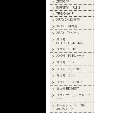
ZFC014F
INFINITY IF11-2
TRG/Older F
XRAY X4'23 専用
XRAY X4専用
XRAY T4パーツ
ヨコモ
BD11/BD12/RS/MS
ヨコモ BD10
AXON TC10パーツ
ヨコモ BD9
ヨコモ BD8-2018
ヨコモ BD8
ヨコモ BD7-2016
ヨコモ BD5/BD7
ヨコモ ツーリングカーパ
ーツ
チームボンバー TB-
AK12パーツ