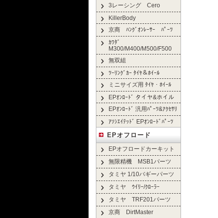
3レーシング Cero
KillerBody
京商 ﾊﾝｸﾞｵﾝﾚｰｻｰ ﾊﾟｰﾂ
ｶﾜﾀﾞ
M300/M400/M500/F500
無双組
ﾂｰﾘﾝｸﾞｶｰ ﾀｲﾔ＆ﾎｲｰﾙ
ミニサイズ用 ﾀｲﾔ・ﾎｲｰﾙ
EPｵﾝﾛｰﾄﾞ タイヤ&ホイル
EPｵﾝﾛｰﾄﾞ 汎用ﾊﾟｰﾂ&ｱｸｾｻﾘ
ｱｿｼｴｲﾃｯﾄﾞ EPｵﾝﾛｰﾄﾞﾊﾟｰﾂ
EPオフロード
EPオフロードカーキット
無限精機 MSB1パーツ
タミヤ 1/10バギーパーツ
タミヤ ｳｲﾘｰ/ｸﾛｰﾗｰ
タミヤ TRF201パーツ
京商 DirtMaster