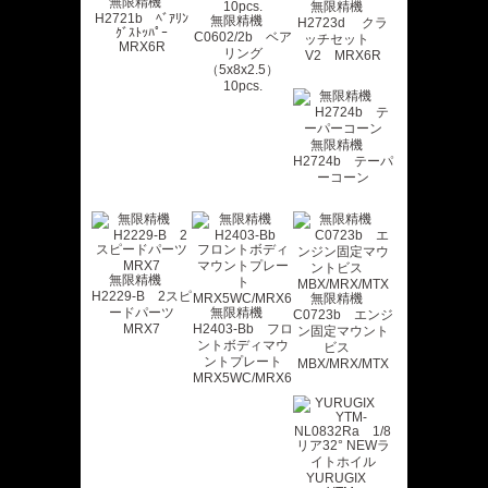
無限精機
無限精機
H2721b ﾍﾞｱﾘﾝ
無限精機
H2723d クラ
ｸﾞｽﾄｯﾊﾟｰ
C0602/2b ベア
ッチセット
MRX6R
リング
V2 MRX6R
（5x8x2.5）
10pcs.
無限精機
H2724b テーパ
ーコーン
無限精機
H2229-B 2スピ
無限精機
ードパーツ
無限精機
C0723b エンジ
MRX7
H2403-Bb フロ
ン固定マウント
ントボディマウ
ビス
ントプレート
MBX/MRX/MTX
MRX5WC/MRX6
YURUGIX