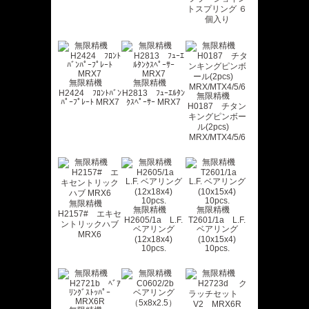
トスプリング ６
個入り
無限精機
無限精機
H2424 ﾌﾛﾝﾄﾊﾞﾝ
H2813 ﾌｭｰｴﾙﾀﾝ
無限精機
ﾊﾟｰﾌﾟﾚｰﾄ MRX7
ｸｽﾍﾟｰｻｰ MRX7
H0187 チタン
キングピンボー
ル(2pcs)
MRX/MTX4/5/6
無限精機
無限精機
無限精機
H2157# エキセ
H2605/1a L.F.
T2601/1a L.F.
ントリックハブ
ベアリング
ベアリング
MRX6
(12x18x4)
(10x15x4)
10pcs.
10pcs.