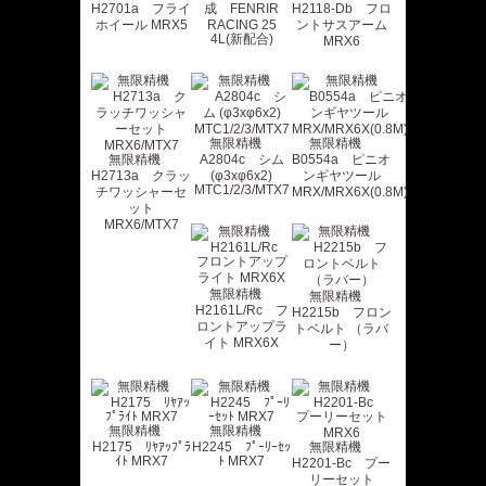
H2701a フライ
成 FENRIR
H2118-Db フロ
ホイール MRX5
RACING 25
ントサスアーム
4L(新配合)
MRX6
無限精機
無限精機
無限精機
A2804c シム
B0554a ピニオ
H2713a クラッ
(φ3xφ6x2)
ンギヤツール
MTC1/2/3/MTX7
チワッシャーセ
MRX/MRX6X(0.8M)
ット
MRX6/MTX7
無限精機
無限精機
H2161L/Rc フ
H2215b フロン
ロントアップラ
トベルト （ラバ
イト MRX6X
ー）
無限精機
無限精機
H2175 ﾘﾔｱｯﾌﾟﾗ
H2245 ﾌﾟｰﾘｰｾｯ
無限精機
ｲﾄ MRX7
ﾄ MRX7
H2201-Bc プー
リーセット