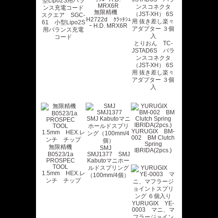
無限精機
スクエア SGC-
H2722d ｸﾗｯﾁｼｭ
61 小型Lipo2S
ｰ H.D. MRX6R
用バランス充電
コード
とりおん TC-
JSTAD6S バラ
ンスコネクタ
（JST-XH） 6S
用 抜き差し楽々
アダプター ３個
入
YURUGIX BM-
002 BM Clutch
Spring
無限精機
SMJ
IBRIDA(2pcs.)
B0523/1a
SMJ1377 SMJ
PROSPEC
Kabutoマニホー
TOOL
ルドスプリング
1.5mm HEX.レ
（100mm/4個）
ンチ チップ
YURUGIX YE-
0003 マニ、マ
フラージョイン