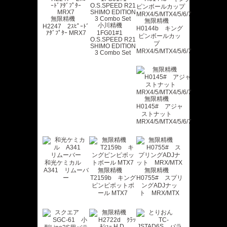
無限精機
無限精機
小川精機
H2247 2ｽﾋﾟｰﾄﾞ
H0144b キング
ｱﾀﾞﾌﾟﾀｰ MRX7
1FG01#1
ピンボールカッ
O.S.SPEED R21
プ
SHIMO EDITION
MRX4/5/MTX4/5/6/7
3 Combo Set
無限精機
H0145# アジャ
ストナット
MRX4/5/MTX4/5/6/7
和光ケミカル
A341 リムーバ
無限精機
無限精機
ー
T2159b キング
H0755# スプリ
ピンピボットボ
ングADJナッ
ール MTX7
ト MRX/MTX