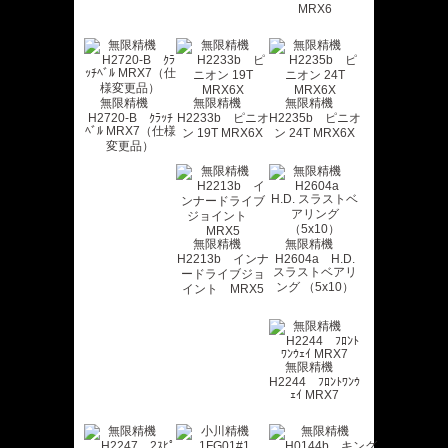
MRX6
無限精機
無限精機
無限精機
H2720-B ｸﾗｯﾁ
H2233b ピニオ
H2235b ピニオ
ﾍﾞﾙ MRX7（仕様
ン 19T MRX6X
ン 24T MRX6X
変更品）
無限精機
無限精機
H2213b インナ
H2604a H.D.
スラストベアリ
ードライブジョ
ング （5x10）
イント MRX5
無限精機
H2244 ﾌﾛﾝﾄﾜﾝｳ
ｪｲ MRX7