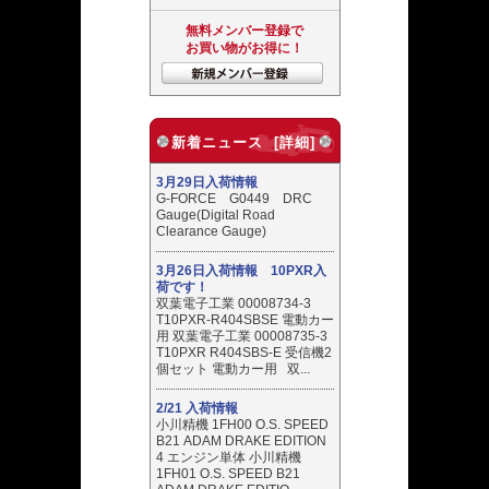
無料メンバー登録で
お買い物がお得に！
新着ニュース [詳細]
3月29日入荷情報
G-FORCE G0449 DRC
Gauge(Digital Road
Clearance Gauge)
3月26日入荷情報 10PXR入
荷です！
双葉電子工業 00008734-3
T10PXR-R404SBSE 電動カー
用 双葉電子工業 00008735-3
T10PXR R404SBS-E 受信機2
個セット 電動カー用 双...
2/21 入荷情報
小川精機 1FH00 O.S. SPEED
B21 ADAM DRAKE EDITION
4 エンジン単体 小川精機
1FH01 O.S. SPEED B21