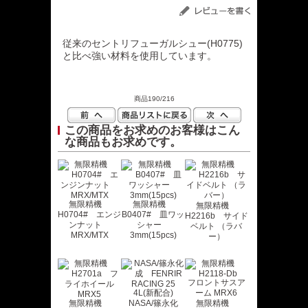
従来のセントリフューガルシュー(H0775)
と比べ強い材料を使用しています。
商品190/216
この商品をお求めのお客様はこん
な商品もお求めです。
無限精機
無限精機
無限精機
H0704# エンジ
B0407# 皿ワッ
H2216b サイド
ンナット
シャー
ベルト （ラバ
MRX/MTX
3mm(15pcs)
ー）
無限精機
NASA/篠永化
無限精機