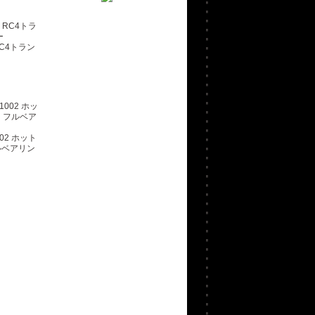
RC4トラン
002 ホット
フルベアリン