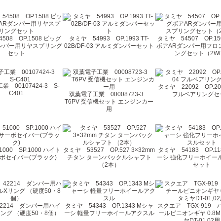
508 OP.1508 ビッグ
タミヤ 54993 OP.1993 TT-
タミヤ 54507 OP.1
ンパー用リヤスプリング
02B/DF-03 アルミダンパーセット
ボアARダンパー用フロ
セット
ングセット（2W
 00107424-3 S-
タミヤ 22092 OP.209
C401
双葉電子工業 00008723-3
フルベアリングセ
T6PV 受信機セット エンジンカー
用
000 SP.1000 ハイト
タミヤ 53527 OP.527 3×32mm
タミヤ 54183 OP.11
ボセイバー(ブラック)
チタン ターンバックルシャフト
ーシ 強化フリーホイー
（2本）
セット
2214 ダンパー用ハイ
タミヤ 54343 OP.1343 Mシャ
スクエア TGX-919
ング （硬度50・8個）
ーシ 軽量フリーホイールアクスル
ールピニオンギヤ 0.8M 
ヤDT-01,02用