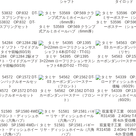
シャフト
タイロッド
832 OP.832 DT-
タミヤ 53596 OP.5
 スプリングセット
タミヤ 53569 OP.569 クランプ
ーボステー （ショ
式アルミホイールハブ （6mm厚）
84 OP.1284 2駆オフ
タミヤ 54395 OP.1395
タミヤ 54563 OP.156
フト・ワイドグルーブド
3×22mm ローフリクションサスシ
カーボンダンパーステー
イヤ前輪(60/19)
ャフト4本(DT-02・TT-01)
72 OP.1572 DT-03
タミヤ 54562 OP.1562 DT-03
タミヤ 54339 OP.1
バックルオールセット
カーボンダンパーステー （フロン
ードディッシュホイー
ト）
（60/29）
80 SP.1580 4WDバ
タミヤ 51581 SP.1581 バギー
双葉電子工業 00107
ント・ディッシュホイー
リヤ・ディッシュホイール（六角
R314SB 2.4GHz T-F
ル（六角ハブ）
ハブ）
4ch 受信機