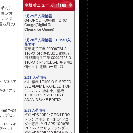
新着ニュース [詳細]
り踏ん張
ションオ
3月29日入荷情報
シリンダ
G-FORCE G0449 DRC
着地時の
Gauge(Digital Road
Clearance Gauge)
3月26日入荷情報 10PXR入
荷です！
双葉電子工業 00008734-3
T10PXR-R404SBSE 電動カー
用 双葉電子工業 00008735-3
T10PXR R404SBS-E 受信機2
個セット 電動カー用 双...
2/21 入荷情報
小川精機 1FH00 O.S. SPEED
B21 ADAM DRAKE EDITION
 VGベアリ
4 エンジン単体 小川精機
1FH01 O.S. SPEED B21
ADAM DRAKE EDITIO...
2/19入荷情報
MYLAPS 10R147 RC4 PRO
トランスポンダー(RC4デコー
ダー専用) MYLAPS 10R078
6 TA06 ギ
RC4 ハイブリッドポンダー
プセット
MYLAPS 10R120 RC4トラン