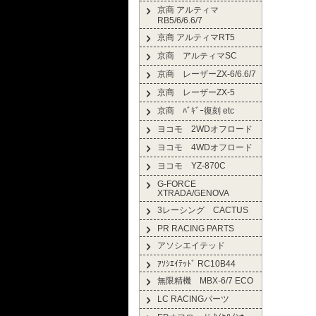
京商 アルティマ
RB5/6/6.6/7
京商 アルティマRT5
京商 アルティマSC
京商 レーザーZX-6/6.6/7
京商 レーザーZX-5
京商 ﾊﾞｷﾞｰ復刻 etc
ヨコモ 2WDオフロード
ヨコモ 4WDオフロード
ヨコモ YZ-870C
G-FORCE
XTRADA/GENOVA
3レーシング CACTUS
PR RACING PARTS
アソシエイテッド
ｱｿｼｴｲﾃｯﾄﾞ RC10B44
無限精機 MBX-6/7 ECO
LC RACINGパーツ