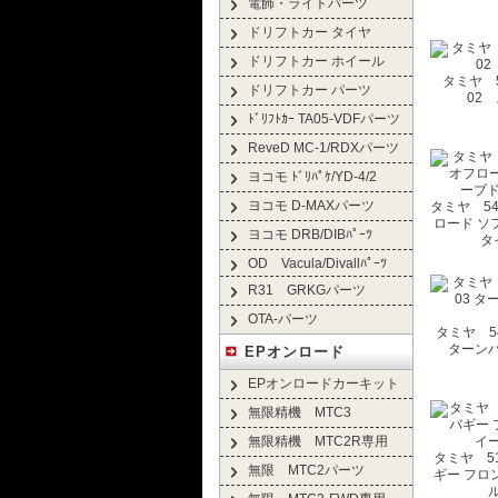
電飾・ライトパーツ
ドリフトカー タイヤ
ドリフトカー ホイール
タミヤ 53
ドリフトカー パーツ
02
ﾄﾞﾘﾌﾄｶｰ TA05-VDFパーツ
ReveD MC-1/RDXパーツ
ヨコモ ﾄﾞﾘﾊﾟｹ/YD-4/2
ヨコモ D-MAXパーツ
タミヤ 542
ロード ソ
ヨコモ DRB/DIBﾊﾟｰﾂ
タ
OD Vacula/Divallﾊﾟｰﾂ
R31 GRKGパーツ
OTA-パーツ
タミヤ 545
ターン
EPオンロード
EPオンロードカーキット
無限精機 MTC3
無限精機 MTC2R専用
タミヤ 515
無限 MTC2パーツ
ギー フロ