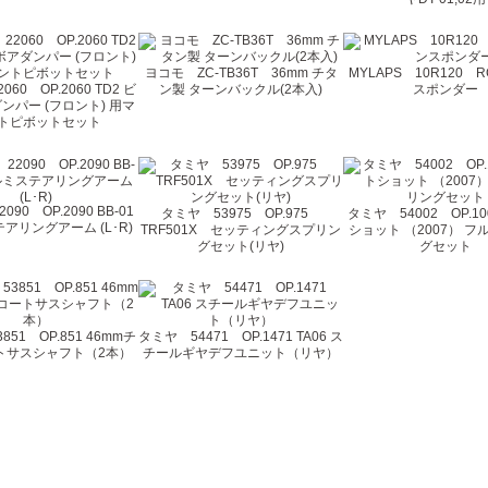
ヨコモ ZC-TB36T 36mm チタ
MYLAPS 10R120 
60 OP.2060 TD2 ビ
ン製 ターンバックル(2本入)
スポンダー
ンパー (フロント) 用マ
トピボットセット
90 OP.2090 BB-01
タミヤ 53975 OP.975
タミヤ 54002 OP.1
アリングアーム (L･R)
TRF501X セッティングスプリン
ショット （2007） 
グセット(リヤ)
グセット
51 OP.851 46mmチ
タミヤ 54471 OP.1471 TA06 ス
トサスシャフト（2本）
チールギヤデフユニット（リヤ）