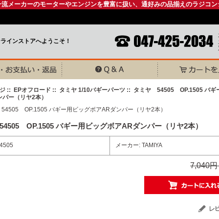
一流メーカーのモーターやエンジンを豊富に扱い、通好みの品揃えのラジコン
ンラインストアへようこそ！
ジ
::
EPオフロード
::
タミヤ 1/10バギーパーツ
:: タミヤ 54505 OP.1505 
ンパー（リヤ2本）
4505 OP.1505 バギー用ビッグボアARダンパー（リヤ2本）
4505
メーカー: TAMIYA
7,040