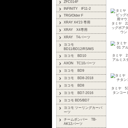
ZFC014F
INFINITY IF11-2
TRG/Older F
XRAY X4'23 専用
タミヤ 220
ッグボアダ
XRAY X4専用
ウン
XRAY T4パーツ
ヨコモ
BD11/BD12/RS/MS
タミヤ 220
ヨコモ BD10
アルミステ
AXON TC10パーツ
ヨコモ BD9
ヨコモ BD8-2018
ヨコモ BD8
タミヤ 538
タンコー
ヨコモ BD7-2016
ヨコモ BD5/BD7
ヨコモ ツーリングカーパ
ーツ
チームボンバー TB-
AK12パーツ