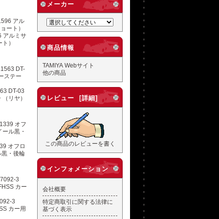
メーカー
96 アルミサ
ート）
商品情報
TAMIYA Webサイト
他の商品
3 DT-03
レビュー [詳細]
 （リヤ）
この商品のレビューを書く
339 オフロ
ル黒・後輪
インフォメーション
会社概要
092-3
特定商取引に関する法律に
HSS カー用
基づく表示