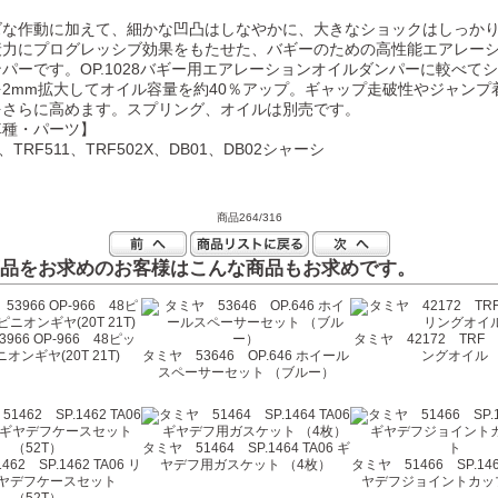
ズな作動に加えて、細かな凹凸はしなやかに、大きなショックはしっか
衰力にプログレッシブ効果をもたせた、バギーのための高性能エアレー
パーです。OP.1028バギー用エアレーションオイルダンパーに較べて
2mm拡大してオイル容量を約40％アップ。ギャップ走破性やジャンプ
をさらに高めます。スプリング、オイルは別売です。
車種・パーツ】
1、TRF511、TRF502X、DB01、DB02シャーシ
商品264/316
品をお求めのお客様はこんな商品もお求めです。
966 OP-966 48ピッ
タミヤ 42172 TRF
オンギヤ(20T 21T)
タミヤ 53646 OP.646 ホイール
ングオイル
スペーサーセット （ブルー）
タミヤ 51464 SP.1464 TA06 ギ
62 SP.1462 TA06 リ
ヤデフ用ガスケット （4枚）
タミヤ 51466 SP.146
ヤデフケースセット
ヤデフジョイントカッ
（52T）