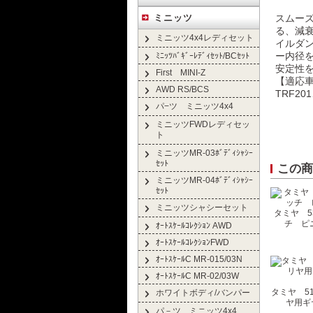
スムー
ミニッツ
る、減
ミニッツ4x4レディセット
イルダン
ー内径を
ﾐﾆｯﾂﾊﾞｷﾞｰﾚﾃﾞｨｾｯﾄ/BCｾｯﾄ
安定性
First MINI-Z
【適応
AWD RS/BCS
TRF20
パ−ツ ミニッツ4x4
ミニッツFWDレディセッ
ト
ミニッツMR-03ﾎﾞﾃﾞｨｼｬｼｰ
ｾｯﾄ
この商
ミニッツMR-04ﾎﾞﾃﾞｨｼｬｼｰ
ｾｯﾄ
ミニッツシャシーセット
タミヤ 53
チ ピニ
ｵｰﾄｽｹｰﾙｺﾚｸｼｮﾝ AWD
ｵｰﾄｽｹｰﾙｺﾚｸｼｮﾝFWD
ｵｰﾄｽｹｰﾙC MR-015/03N
ｵｰﾄｽｹｰﾙC MR-02/03W
タミヤ 514
ホワイトボディ/バンパー
ヤ用ギ
パ－ツ ミニッツ4x4