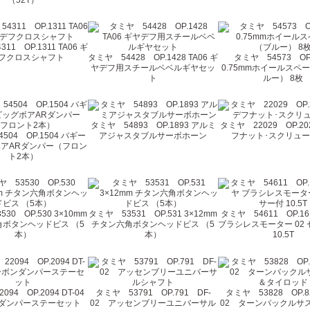
11 OP.1311 TA06 ギ
フクロスシャフト
タミヤ 54428 OP.1428 TA06 ギ
タミヤ 54573 OP.
ヤデフ用スチールベベルギヤセッ
0.75mmホイールスペ
ト
ルー） 8枚
タミヤ 54893 OP.1893 アルミ
タミヤ 22029 OP.202
504 OP.1504 バギー
アジャスタブルサーボホーン
フナット･スクリュ
アARダンパー（フロン
ト2本）
30 OP.530 3×10mm
タミヤ 53531 OP.531 3×12mm
タミヤ 54611 OP.16
ボタンヘッドビス （5
チタン六角ボタンヘッドビス （5
ブラシレスモーター 02
本）
本）
10.5T
94 OP.2094 DT-04
タミヤ 53791 OP.791 DF-
タミヤ 53828 OP.8
ダンパーステーセット
02 アッセンブリーユニバーサル
02 ターンバックルサ