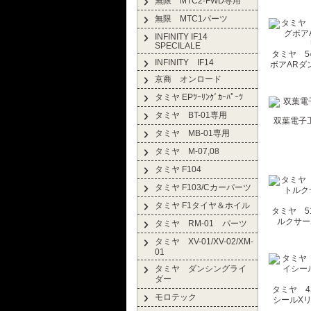
無限 MTC2-FWD専用
無限 MTC1パーツ
INFINITY IF14
SPECILALE
タミヤ 54
INFINITY IF14
ボアARダ
京商 オンロード
タミヤ EPﾂｰﾘﾝｸﾞｶｰﾊﾟｰﾂ
タミヤ BT-01専用
双葉電子工業
タミヤ MB-01専用
タミヤ M-07,08
タミヤ F104
タミヤ F103/Cカーパーツ
タミヤ F1タイヤ＆ホイル
タミヤ 51
ルクサー
タミヤ RM-01 パーツ
タミヤ XV-01/XV-02/XM-
01
タミヤ ダンシングライ
ダー
タミヤ 4
モロテック
シールXリ