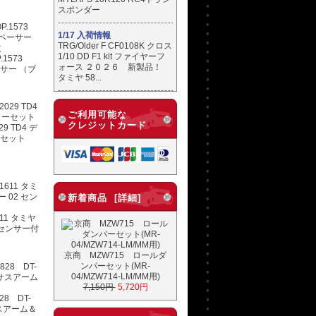
スポンダー
1/17 入荷情報
TRG/Older F CF0108K クロス
1/10 DD F1 kit ファイヤーフ
1573
ォース ２０２６ 新製品！
ーサー （ブ
タミヤ 58...
ご利用可能な
クレジットカード
9 TD4 デ
ーセット
新着商品 [詳細]
11 タミヤ
 センサー付
京商 MZW715 ロールダ
ンパーセット(MR-
04/MZW714-LM/MM用)
7,150円
5,720円
28 DT-
スアーム＆