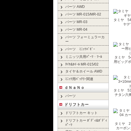
パーツ AWD
パーツ MR-015/MR-02
タミヤ 543
パーツ MR-03
ヤデ
パーツ MR-04
パーツ フォーミュラーカ
ー
パーツ ﾐﾆｯﾂﾊﾞｷﾞｰ
ミニッツ共用ﾊﾟｰﾂ・ﾂｰﾙ
タミヤ 54
用ビッグボ
ﾀｲﾔ&ﾎｲｰﾙ MR-015/02
タイヤ＆ホイール AWD
ﾐﾆｯﾂ用ﾊﾞｯﾃﾘｰ関連
ｄＮａＮｏ
タミヤ 535
チタン六角
パーツ
ドリフトカー
ドリフトカー キット
ドリフトカー ﾎﾞﾃﾞｨ&ﾎﾞﾃﾞｨ
タミヤ 220
ﾊﾟｰﾂ
カーボン