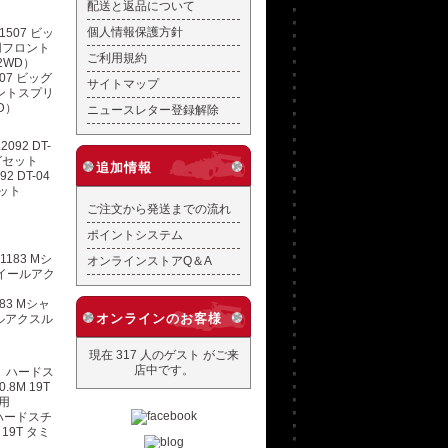
配送と返品について
個人情報保護方針
ご利用規約
507 ビッグ
サイトマップ
ントスプリ
D）
ニュースレター登録解除
追加情報
2 DT-04
ット
ご注文から発送までの流れ
ポイントシステム
オンラインストアQ＆A
83 Mシャ
オンラインのお客様
ルアクスル
現在 317 人のゲスト がご来
店中です。
 ハードスチ
19T タミ