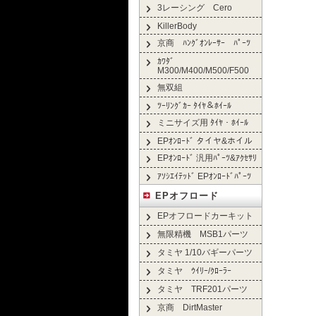
3レーシング Cero
KillerBody
京商 ﾊﾝｸﾞｵﾝﾚｰｻｰ ﾊﾟｰﾂ
ｶﾜﾀﾞ
M300/M400/M500/F500
無双組
ﾂｰﾘﾝｸﾞｶｰ ﾀｲﾔ＆ﾎｲｰﾙ
ミニサイズ用 ﾀｲﾔ・ﾎｲｰﾙ
EPｵﾝﾛｰﾄﾞ タイヤ&ホイル
EPｵﾝﾛｰﾄﾞ 汎用ﾊﾟｰﾂ&ｱｸｾｻﾘ
ｱｿｼｴｲﾃｯﾄﾞ EPｵﾝﾛｰﾄﾞﾊﾟｰﾂ
EPオフロード
EPオフロードカーキット
無限精機 MSB1パーツ
タミヤ 1/10バギーパーツ
タミヤ ｳｲﾘｰ/ｸﾛｰﾗｰ
タミヤ TRF201パーツ
京商 DirtMaster