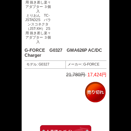
とりおん TC-
JSTAD2S バラ
ンスコネクタ
（JST-XH） 2S
用 抜き差し楽々
アダプター ３個
入
G-FORCE G0327 GMA626P AC/DC
Charger
モデル: G0327
メーカー: G-FORCE
21,780円
17,424円