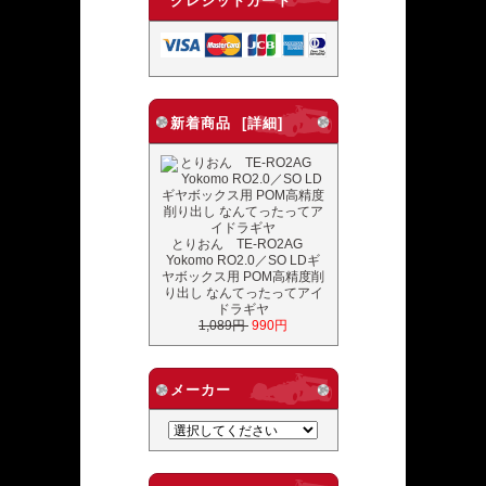
クレジットカード
新着商品 [詳細]
とりおん TE-RO2AG
Yokomo RO2.0／SO LDギ
ヤボックス用 POM高精度削
り出し なんてったってアイ
ドラギヤ
1,089円
990円
メーカー