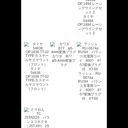
タミヤ
54494
OP.1494 レーシ
ングウイングセ
ット 2
カワダ B77
φ5-4mm変換プ
ラグ
タミヤ
54636
ラッシュ RU-
OP.1636 TT-02
0674a
TYPE-S スチー
RUSH バラン
ルサスマウント
ス充電用コー
（フロント）
ド 600? 4?
-5?変換プラグ
付 XT-60