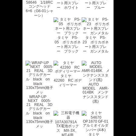
58646 1/18RC
ート用スプレ
ート用スプレ
コングヘッド
ー ホワイト
ー ブルー
6×6（G6-01シャ
ーシ）
タミヤ PS-
タミヤ PS-
05 ポリカボネ
23 ポリカボネ
ート用スプレ
ート用スプレ
ー ブラック
ー ガンメタル
タミヤ
42260 RC ボデ
AUTO
ィリーマー
MODEL AMR-
014BK メンテ
WRAP-UP
ナンススタンド
NEXT 0005-
(黒)
21 REAL 3D
グリルデカー
ル black on
black
130x75mm(格子
メッ
タミヤ