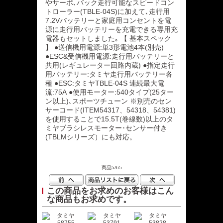
やサーボ､バック走行可能なスピードコン
トローラー(TBLE-04S)に加えて､走行用
7.2Vバッテリーと家庭用コンセントを電
源に走行用バッテリーを充電できる専用充
電器もセットしました｡ 【 基本スペック
】 ●送信機用電源:単3形電池4本(別売)
●ESC&受信機用電源:走行用バッテリーと
共用(レギュレーター回路内蔵) ●指定走行
用バッテリー:タミヤ走行用バッテリー各
種 ●ESC:タミヤTBLE-04S 連続最大電
流:75A ●使用モーター:540タイプ(25ター
ン以上)､スポーツチューン ※別売のセン
サーコード(ITEM54317、54318、54381)
を使用することで15.5T(巻線数)以上のタ
ミヤブラシレスモーター･センサー付き
(TBLMシリーズ）にも対応。
商品5/65
この商品をお求めのお客様はこん
な商品もお求めです。