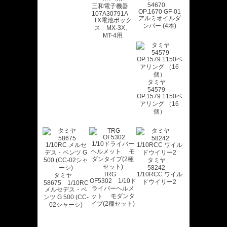
54670
三和電子機器
OP.1670 GF-01
107A30791A
アルミオイルダ
TX電池ボック
ンパー (4本)
ス MX-3X、
MT-4用
タミヤ
54579
OP.1579 1150ベ
アリング （16
個）
タミヤ
58242
TRG
1/10RCC ワイル
タミヤ
OF5302 1/10ド
ドウイリー2
58675 1/10RC
ライバーヘルメ
メルセデス・ベ
ット モダンタ
ンツ G 500 (CC-
イプ(2種セット)
02シャーシ)