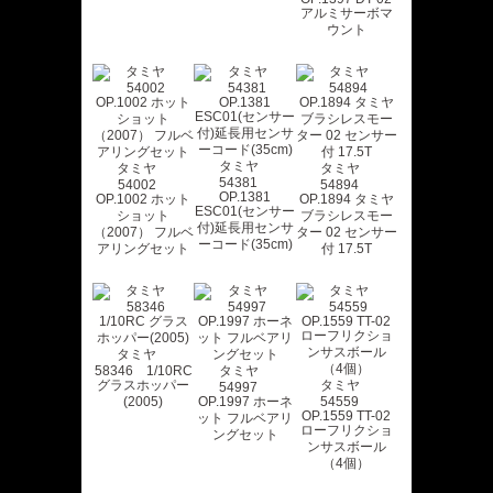
アルミサーボマ
ウント
タミヤ
タミヤ
タミヤ
54381
54002
54894
OP.1381
OP.1002 ホット
OP.1894 タミヤ
ESC01(センサー
ショット
ブラシレスモー
付)延長用センサ
（2007） フルベ
ター 02 センサー
ーコード(35cm)
アリングセット
付 17.5T
タミヤ
58346 1/10RC
タミヤ
グラスホッパー
タミヤ
54997
(2005)
OP.1997 ホーネ
54559
OP.1559 TT-02
ット フルベアリ
ローフリクショ
ングセット
ンサスボール
（4個）