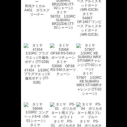
和光ケミカル
A401 ガラスク
タミヤ
タミヤ
リーナー
58702 1/10RC
54867
SUBARU
OP.1867 ワンピ
BRZ(ZD8) (TT-
ース アルミスキ
02シャーシ)
ッドガード
（WR-02CB）
タミヤ
タミヤ
53068 OP.68
RS-540スポーツ
47454 1/10RC
タミヤ
プラズマエッジII
チューン
57907 1/10RC
偏光ボディ (TT-
XB SUBARU
02B)
WRX STI NBRチ
ャレンジ (TT-02
シャーシ)
タミヤ PS-
タミヤ PS-
タミヤ
01 ポリカボネ
04 ポリカボネ