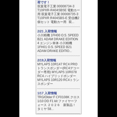
荷です！
双葉電子工業 00008734-3
T10PXR-R404SBSE 電動カー
用 双葉電子工業 00008735-3
T10PXR R404SBS-E 受信機2
個セット 電動カー用 双...
2/21 入荷情報
小川精機 1FH00 O.S. SPEED
B21 ADAM DRAKE EDITION
4 エンジン単体 小川精機
1FH01 O.S. SPEED B21
ADAM DRAKE EDITIO...
2/19入荷情報
MYLAPS 10R147 RC4 PRO
トランスポンダー(RC4デコー
ダー専用) MYLAPS 10R078
RC4 ハイブリッドポンダー
MYLAPS 10R120 RC4トラン
スポンダー
1/17 入荷情報
TRG/Older F CF0108K クロス
1/10 DD F1 kit ファイヤーフ
ォース ２０２６ 新製品！
タミヤ 58...