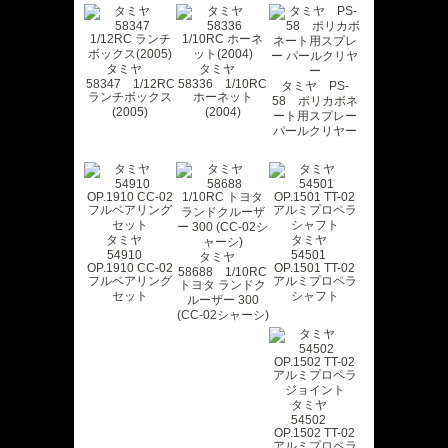
タミヤ
タミヤ
58347 1/12RC
58336 1/10RC
タミヤ PS-
ランチボックス
ホーネット
58 ポリカボネ
(2005)
(2004)
ート用スプレー
パールクリヤー
タミヤ
タミヤ
54910
54501
タミヤ
OP.1910 CC-02
OP.1501 TT-02
58688 1/10RC
フルベアリング
アルミプロペラ
トヨタ ランドク
セット
シャフト
ルーザー 300
(CC-02シャーシ)
タミヤ
54502
OP.1502 TT-02
アルミプロペラ