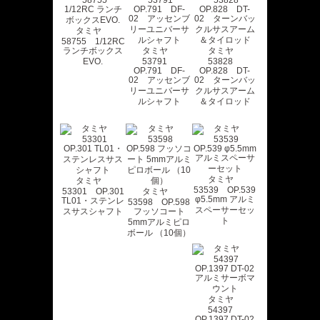
タミヤ
58755 1/12RC
ランチボックス
タミヤ
タミヤ
EVO.
53791
53828
OP.791 DF-
OP.828 DT-
02 アッセンブ
02 ターンバッ
リーユニバーサ
クルサスアーム
ルシャフト
＆タイロッド
タミヤ
タミヤ
53539 OP.539
53301 OP.301
タミヤ
φ5.5mm アルミ
TL01・ステンレ
53598 OP.598
スペーサーセッ
スサスシャフト
フッソコート
ト
5mmアルミピロ
ボール （10個）
タミヤ
54397
OP.1397 DT-02