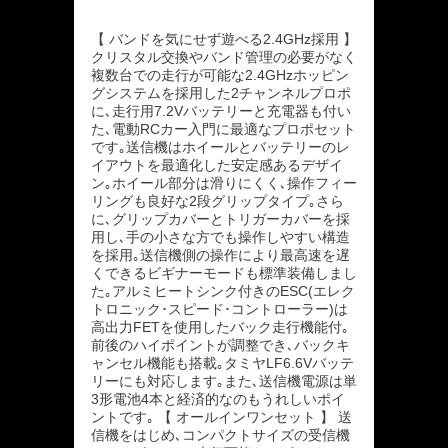
【 バンドを気にせず遊べる2.4GHz採用 】
クリスタル交換やバンド管理の必要がなく
複数台での走行が可能な2.4GHzホッピン
グシステムを採用した2チャンネルプロポ
に､走行用7.2Vバッテリーと充電器も付い
た､電動RCカー入門に最適なプロポセット
です｡送信機はホイールとバッテリーのレ
イアウトを最適化した安定感あるデザイ
ン｡ホイール部分は滑りにくく､操作フィー
リングも良好な2段グリップタイプ｡さら
に､グリップカバーとトリガーカバーを採
用し､手の小さな方でも操作しやすい構造
を採用｡送信機側の操作により最高速を遅
くできるビギナーモードも標準装備しまし
た｡アルミヒートシンク付きのESC(エレク
トロニック･スピード･コントローラー)は
高出力FETを使用したバック走行機能付｡
前後のハイポイントが調整でき､バックキ
ャンセル機能も搭載｡タミヤLF6.6Vバッテ
リーにも対応します｡また､送信機電源は単
3形電池4本と経済的なのもうれしいポイ
ントです｡ 【 オールインワンセット 】 送
信機をはじめ､コンパクトサイズの受信機