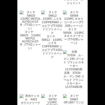
ジョイント
タミヤ
タミヤ
58568 1/10RC
58625 1/10RC
ネオスコーチャ
タミヤ
MOTUL
ー (TT-02Bシャ
58612 1/10RC
AUTECH GT-
ニスモ
ーシ)
R（TT-02シャー
COPPERMIX シ
シ）
ルビア (TT-02D)
ドリフトスペッ
ク
京商 37034
ル・マン 240 ゴ
ールド ブラシレ
スモーター
13.5T/4WD用