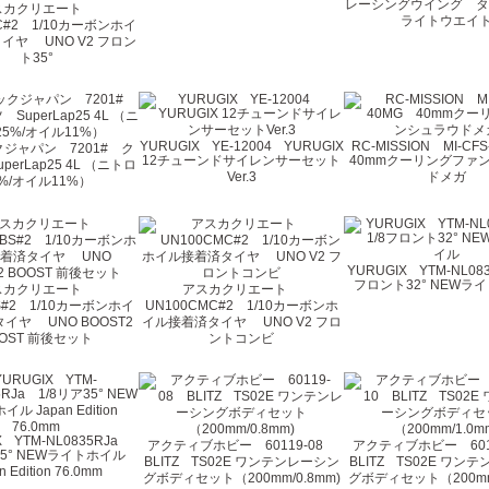
レーシングウイング 
スカクリエート
ライトウエイ
5C#2 1/10カーボンホイ
イヤ UNO V2 フロン
ト35°
YURUGIX YE-12004 YURUGIX
RC-MISSION MI-C
ジャパン 7201# ク
12チューンドサイレンサーセット
40mmクーリングファ
erLap25 4L （ニトロ
Ver.3
ドメガ
5%/オイル11%）
YURUGIX YTM-NL083
フロント32° NEWラ
スカクリエート
アスカクリエート
S#2 1/10カーボンホイ
UN100CMC#2 1/10カーボンホ
イヤ UNO BOOST2
イル接着済タイヤ UNO V2 フロ
OST 前後セット
ントコンビ
X YTM-NL0835RJa
アクティブホビー 60119-08
アクティブホビー 601
35° NEWライトホイル
BLITZ TS02E ワンテンレーシン
BLITZ TS02E ワン
n Edition 76.0mm
グボディセット（200mm/0.8mm)
グボディセット（200mm/