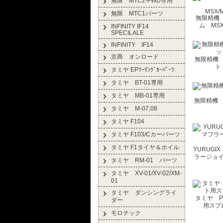
無限 MTC2-FWD専用
無限 MTC1パーツ
無限精機 
ム MSX/
INFINITY IF14
SPECILALE
INFINITY IF14
京商 オンロード
無限精機 
ト 
タミヤ EPﾂｰﾘﾝｸﾞｶｰﾊﾟｰﾂ
タミヤ BT-01専用
タミヤ MB-01専用
無限精機 
タミヤ M-07,08
タミヤ F104
タミヤ F103/Cカーパーツ
タミヤ F1タイヤ＆ホイル
YURUGI
ラージョイ
タミヤ RM-01 パーツ
タミヤ XV-01/XV-02/XM-
01
タミヤ ダンシングライ
タミヤ P
ダー
用スプ
モロテック