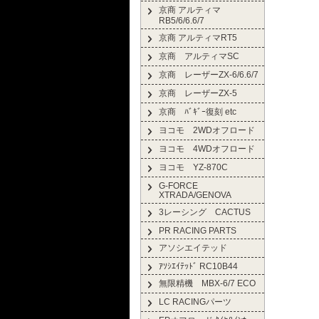
京商 アルティマ
RB5/6/6.6/7
京商 アルティマRT5
京商 アルティマSC
京商 レーザーZX-6/6.6/7
京商 レーザーZX-5
京商 ﾊﾞｷﾞｰ復刻 etc
ヨコモ 2WDオフロード
ヨコモ 4WDオフロード
ヨコモ YZ-870C
G-FORCE
XTRADA/GENOVA
3レーシング CACTUS
PR RACING PARTS
アソシエイテッド
ｱｿｼｴｲﾃｯﾄﾞ RC10B44
無限精機 MBX-6/7 ECO
LC RACINGパーツ