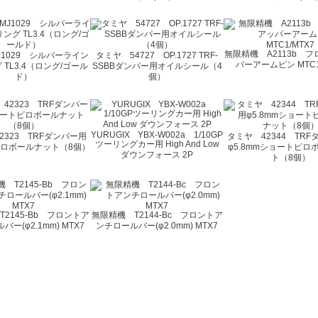
無限精機 A2113b 
J1029 シルバーライン
タミヤ 54727 OP.1727 TRF-
パーアームピン MTC1
TL3.4（ロング/ゴール
SSBBダンパー用オイルシール（4
ド）
個）
YURUGIX YBX-W002a 1/10GP
2323 TRFダンパー用
タミヤ 42344 TR
ツーリングカー用 High And Low
ロボールナット（8個）
φ5.8mmショートピロ
ダウンフォース 2P
ト（8個）
2145-Bb フロントア
無限精機 T2144-Bc フロントア
ー(φ2.1mm) MTX7
ンチロールバー(φ2.0mm) MTX7