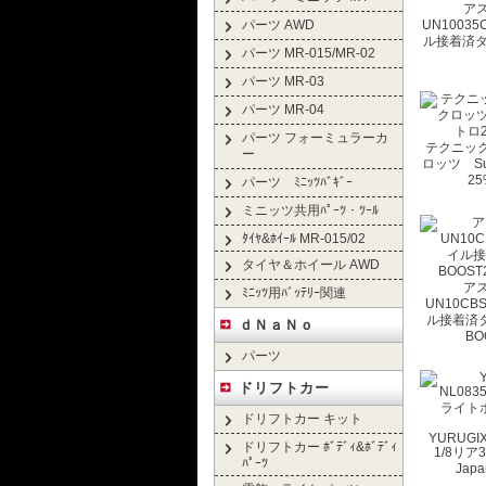
ア
パーツ AWD
UN1003
ル接着済タ
パーツ MR-015/MR-02
パーツ MR-03
パーツ MR-04
パーツ フォーミュラーカ
テクニック
ー
ロッツ Sup
2
パーツ ﾐﾆｯﾂﾊﾞｷﾞｰ
ミニッツ共用ﾊﾟｰﾂ・ﾂｰﾙ
ﾀｲﾔ&ﾎｲｰﾙ MR-015/02
タイヤ＆ホイール AWD
ア
ﾐﾆｯﾂ用ﾊﾞｯﾃﾘｰ関連
UN10CB
ル接着済タ
ｄＮａＮｏ
BO
パーツ
ドリフトカー
ドリフトカー キット
YURUGI
ドリフトカー ﾎﾞﾃﾞｨ&ﾎﾞﾃﾞｨ
1/8リア
ﾊﾟｰﾂ
Japa