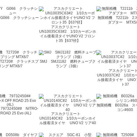
TY G066 クラッチシュー
無限精機 T2211b 
ダプター MTX5/
アスカクリエート
UN10035C63#2 1/10カーボンホ
イル接着済タイヤUNO V2 フロン
ト35【63?径】
T2720# クラッチスプ
SMJ SMJ1182 燃料チューブク
リング MTX6/7
ランプ（3個）
アスカクリエ
UN10037C#2 1/1
ル接着済タイヤ UNO 
ト37
無限精機 B0326a 
732450## NITRO-
コン#600
 ROAD 25 Evo (4L)
アスカクリエート
UN10140C#2 1/10カーボンホイ
ル接着済タイヤ UNO V2 リア40