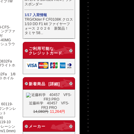
タイプTW
スポンダー
ト
1/17 入荷情報
TRG/Older F CF0108K クロス
1/10 DD F1 kit ファイヤーフ
ォース ２０２６ 新製品！
タミヤ 58...
FS-40MG
ンシュラウ
ご利用可能な
クレジットカード
2Fa 1/8
イトホイル
新着商品 [詳細]
近藤科学 40457 VFS-
FR3 PRO
14,080円
11,264円
19-10
メーカー
テンレーシン
1.0mm)