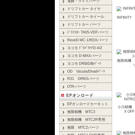
電飾・ライトパーツ
ドリフトカー タイヤ
ドリフトカー ホイール
INFINI
ドリフトカー パーツ
ﾄﾞﾘﾌﾄｶｰ TA05-VDFパーツ
ReveD MC-1/RDXパーツ
ヨコモ ﾄﾞﾘﾊﾟｹ/YD-4/2
ヨコモ D-MAXパーツ
無限精機 
ヨコモ DRB/DIBﾊﾟｰﾂ
OD Vacula/Divallﾊﾟｰﾂ
R31 GRKGパーツ
OTA-パーツ
EPオンロード
EPオンロードカーキット
小川精機 79
X OFF
無限精機 MTC3
無限精機 MTC2R専用
無限 MTC2パーツ