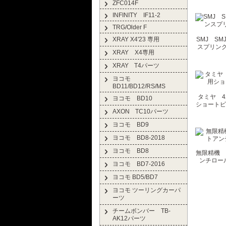
ZFC014F
INFINITY IF11-2
TRG/Older F
XRAY X4'23 専用
SMJ SM
スプリング 
XRAY X4専用
XRAY T4パーツ
ヨコモ
BD11/BD12/RS/MS
タミヤ 4
ヨコモ BD10
ショートピ
AXON TC10パーツ
ヨコモ BD9
ヨコモ BD8-2018
ヨコモ BD8
無限精機 T
ンチロールバ
ヨコモ BD7-2016
ヨコモ BD5/BD7
ヨコモ ツーリングカーパ
ーツ
チームボンバー TB-
AK12パーツ