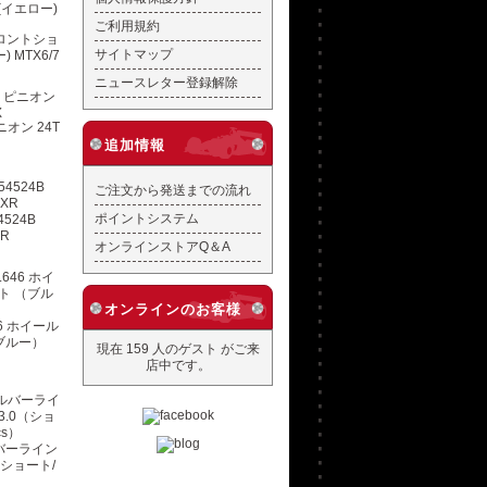
ご利用規約
フロントショ
サイトマップ
 MTX6/7
ニュースレター登録解除
オン 24T
追加情報
ご注文から発送までの流れ
ポイントシステム
4524B
XR
オンラインストアQ＆A
オンラインのお客様
46 ホイール
ブルー）
現在 159 人のゲスト がご来
店中です。
ルバーライン
（ショート/
）