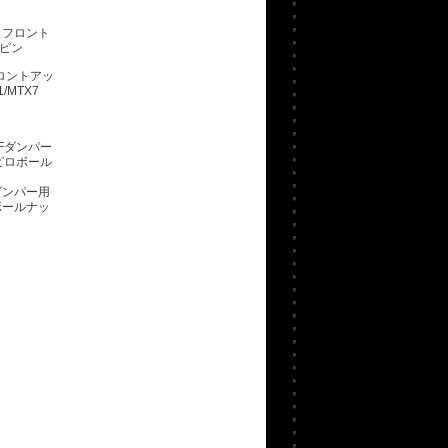
フロントアッ
/MTX7
Fダンパー用
ボールナッ