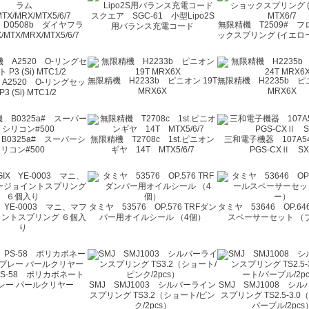
スクエア SGC-61 小型Lipo2S
D0508b ダイヤフラ
無限精機 T2509# 
用バランス充電コード
MTX/MRX/MTX5/6/7
ックスプリング (イエロー)
無限精機 H2233b ピニオン 19T
無限精機 H2235b ピニ
A2520 O-リングセッ
MRX6X
MRX6X
P3 (Si) MTC1/2
B0325a# スーパーシ
無限精機 T2708c 1st.ピニオン
三和電子機器 107A5
リコン#500
ギヤ 14T MTX5/6/7
PGS-CXⅡ S
X YE-0003 マニ、マフ
タミヤ 53576 OP.576 TRFダン
タミヤ 53646 OP.6
ントスプリング ６個入
パー用オイルシール （4個）
スペーサーセット （
り
S-58 ポリカボネート
レー パールクリヤー
SMJ SMJ1003 シルバーライン
SMJ SMJ1008 シ
スプリング TS3.2（ショート/ピン
スプリング TS2.5-3.0
ク/2pcs）
パープル/2pcs