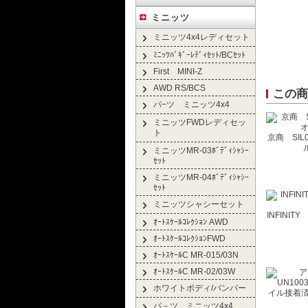
ミニッツ
ミニッツ4x4レディセット
ﾐﾆｯﾂﾊﾞｷﾞｰﾚﾃﾞｨｾｯﾄ/BCｾｯﾄ
First MINI-Z
AWD RS/BCS
この商
パ−ツ ミニッツ4x4
ミニッツFWDレディセッ
ト
京商 SIL
ル
ミニッツMR-03ﾎﾞﾃﾞｨｼｬｼｰ
ｾｯﾄ
ミニッツMR-04ﾎﾞﾃﾞｨｼｬｼｰ
ｾｯﾄ
ミニッツシャシーセット
INFINI
ｵｰﾄｽｹｰﾙｺﾚｸｼｮﾝ AWD
ｵｰﾄｽｹｰﾙｺﾚｸｼｮﾝFWD
ｵｰﾄｽｹｰﾙC MR-015/03N
ｵｰﾄｽｹｰﾙC MR-02/03W
ホワイトボディ/バンパー
パ－ツ ミニッツ4x4