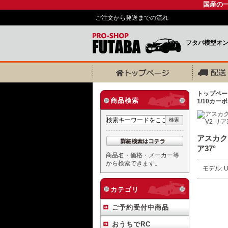
国産の
ご注文から発送までの流れ
フタバ模型オ
トップペー
商品検索
1/10カー
アスカクリ
ア37°
商品名・価格・メーカー等
から検索できます。
モデル: U
カテゴリ
ご予約受付中商品
おうちでRC