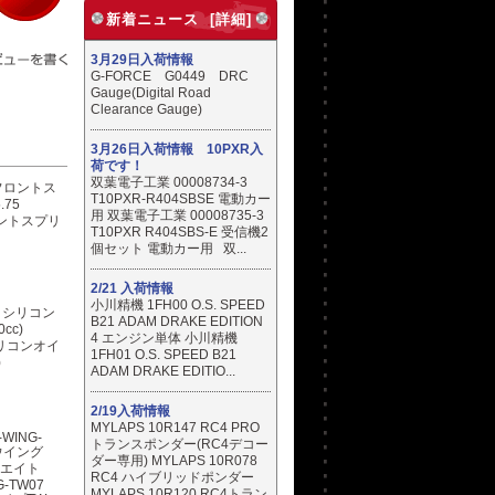
新着ニュース [詳細]
3月29日入荷情報
G-FORCE G0449 DRC
Gauge(Digital Road
Clearance Gauge)
3月26日入荷情報 10PXR入
荷です！
双葉電子工業 00008734-3
T10PXR-R404SBSE 電動カー
用 双葉電子工業 00008735-3
フロントスプリ
T10PXR R404SBS-E 受信機2
個セット 電動カー用 双...
2/21 入荷情報
小川精機 1FH00 O.S. SPEED
B21 ADAM DRAKE EDITION
4 エンジン単体 小川精機
シリコンオイ
1FH01 O.S. SPEED B21
)
ADAM DRAKE EDITIO...
2/19入荷情報
MYLAPS 10R147 RC4 PRO
トランスポンダー(RC4デコー
ダー専用) MYLAPS 10R078
RC4 ハイブリッドポンダー
NG-TW07
MYLAPS 10R120 RC4トラン