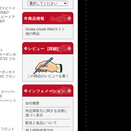
2スピードア
商品情報
6/7
Asuka create Webサイト
他の商品
レビュー [詳細]
ート
0カーボンホイ
この商品のレビューを書く
V2 フロン
インフォメーション
スーパーシリ
会社概要
特定商取引に関する法律に
基づく表示
配送と返品について
個人情報保護方針