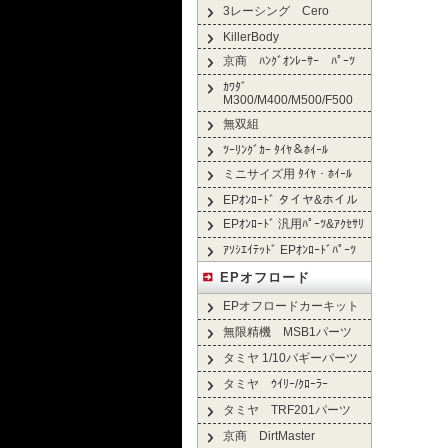
3レーシング Cero
KillerBody
京商 ﾊﾝｸﾞｵﾝﾚｰｻｰ ﾊﾟｰﾂ
ｶﾜﾀﾞ
M300/M400/M500/F500
無双組
ﾂｰﾘﾝｸﾞｶｰ ﾀｲﾔ＆ﾎｲｰﾙ
ミニサイズ用 ﾀｲﾔ・ﾎｲｰﾙ
EPｵﾝﾛｰﾄﾞ タイヤ&ホイル
EPｵﾝﾛｰﾄﾞ 汎用ﾊﾟｰﾂ&ｱｸｾｻﾘ
ｱｿｼｴｲﾃｯﾄﾞ EPｵﾝﾛｰﾄﾞﾊﾟｰﾂ
EPオフロード
EPオフロードカーキット
無限精機 MSB1パーツ
タミヤ 1/10バギーパーツ
タミヤ ｳｲﾘｰ/ｸﾛｰﾗｰ
タミヤ TRF201パーツ
京商 DirtMaster