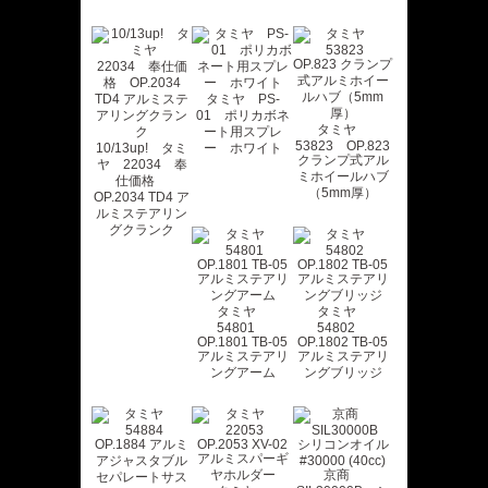
タミヤ PS-
01 ポリカボネ
タミヤ
ート用スプレ
53823 OP.823
10/13up! タミ
ー ホワイト
クランプ式アル
ヤ 22034 奉
ミホイールハブ
仕価格
（5mm厚）
OP.2034 TD4 ア
ルミステアリン
グクランク
タミヤ
タミヤ
54801
54802
OP.1801 TB-05
OP.1802 TB-05
アルミステアリ
アルミステアリ
ングアーム
ングブリッジ
京商