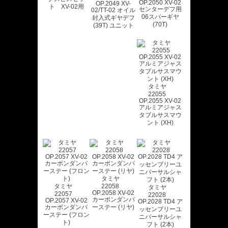
OP.2050 XV-02
OP.2049 XV-
ト XV-02用
センターデフ用
02/TT-02 オイル
06スパーギヤ
封入式ギヤデフ
(70T)
(39T) ユニット
タミヤ
22055
OP.2055 XV-02
アルミアジャス
タブルサスマウ
ント (XH)
タミヤ
タミヤ
22058
タミヤ
OP.2058 XV-02
22057
22028
カーボンダンパ
OP.2057 XV-02
OP.2028 TD4 ア
カーボンダンパ
ーステー (リヤ)
ッセンブリーユ
ーステー (フロン
ニバーサルシャ
ト)
フト (2本)