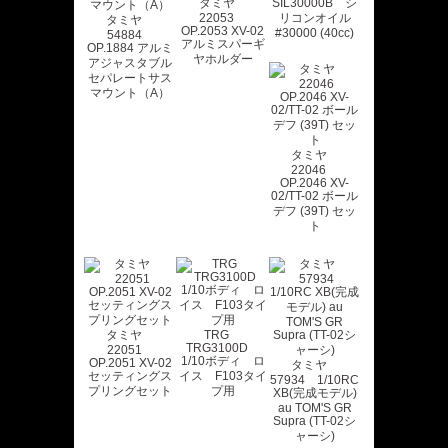
タミヤ
SIL30000B シ
22053
リコンオイル
タミヤ
OP.2053 XV-02
#30000 (40cc)
54884
アルミスパーギ
OP.1884 アルミ
ヤホルダー
アジャスタブル
セパレートサス
マウント（A）
タミヤ
22046
OP.2046 XV-
02/TT-02 ボール
デフ (39T) セッ
ト
タミヤ
TRG
TRG3100D
22051
1/10ボディ ロ
OP.2051 XV-02
タミヤ
セッティングス
イス F103タイ
57934 1/10RC
プリングセット
プ用
XB(完成モデル)
au TOM'S GR
Supra (TT-02シ
ャーシ)