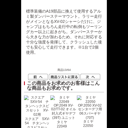
標準装備のA19部品に換えて使用するアル
ミ製ダンパーステーマウント。ラリー走行
がメインとなるXV-02シャーシだけに、ジ
ャンプはもちろん走行中の転倒もツーリン
グカー以上に起きがち。ダンパーステーか
ら大きな力が加わるため、それに対応する
十分な強度を発揮して、クラッシュした後
でも安心して走行できます。※1台で2個
使用。
商品13/64
この商品をお求めのお客様はこん
な商品もお求めです。
スクエア SXV-
タミヤ
タミヤ
54 チタンヘッ
22050
22049
クスビスセッ