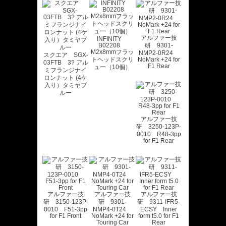
アルファー技
INFINITY
B02208
研 9301-
M2x8mmフラッ
NMP2-0R24
スクエア SGX-
トヘッドスクリ
NoMark +24 for
03FTB 3? アル
F1 Rear
ュー（10個）
ミフランジナイ
ロンナット (4ケ
入り）タミヤブ
ルー
アルファー技
研 3250-123P-
0010 R48-3pp
for F1 Rear
アルファー技
アルファー技
アルファー技
研 3150-123P-
研 9301-
研 9311-IFR5-
0010 F51-3pp
NMP4-0T24
ECSY Inner
for F1 Front
NoMark +24 for
form t5.0 for F1
Touring Car
Rear