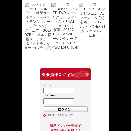
京商 EF235
キングピンExt (4
京商 30637
スクエア SGE-
入/ファントム
1/12 EP 4WD レ
07BK アルミ軽
Ext)
ーシングカー フ
量サーボステー
ァントム EP
＆ベルトテンシ
4WD Ext CRC-II
ョナー(ブラック)
会員様ログイン
メール
パスワード
パスワードを忘れた方
無料メンバー登録で
お買い物がお得に！