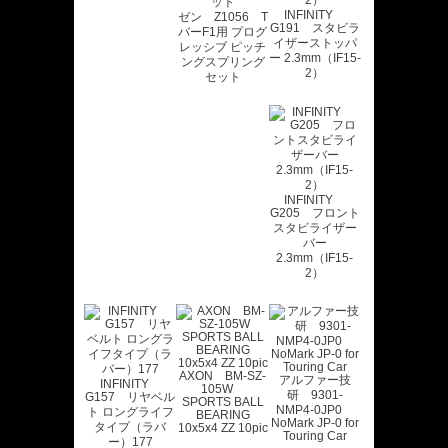
INFINITY
ゼン Z1056 T
G191 スタビラ
バーF1用 プログ
イザーストッパ
レッシブ ピッチ
ー 2.3mm（IF15-
ングスプリング
2）
セット
INFINITY
G205 フロント
スタビライザー
バー
2.3mm（IF15-
2）
AXON BM-SZ-
アルファー技
INFINITY
105W
研 9301-
G157 リヤベル
SPORTS BALL
NMP4-0JP0
ト ロングライフ
BEARING
NoMark JP-0 for
タイプ（ラバ
10x5x4 ZZ 10pic
Touring Car
ー）177