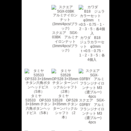
スクエア SGX-
03BK アルミナ
カワダ B18
イロンナット
ジュラカラーセ
(3mm/4pcs/ブラ
ット φ3mm
ック)
ｔ=0.5・0.75・
1・2・3・5：各
4個入
タミヤ
タミヤ
53533 OP.533
53528 OP.528
スクエア SGX-
3×16mm チタン
3×35mm チタン
03FBY アルミ
六角ボタンヘッ
ターンバックル
フランジナイロ
ドビス （5本）
シャフト （2
ンナット M3
本）
（濃ブルー)
4pcs