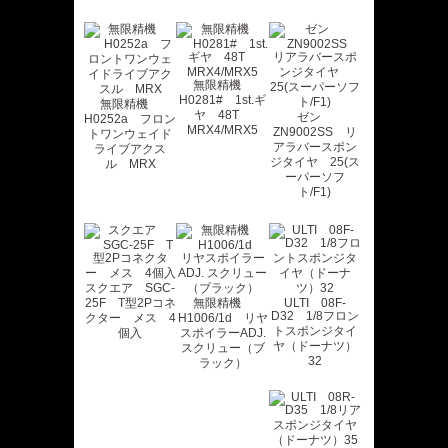
無限精機
H0281# 1st.ギ
無限精機
ヤ 48T
ゼン
H0252a フロン
MRX4/MRX5
ZN9002SS リ
トワンウェイド
アラバースポン
ライブアクス
ジタイヤ 25(ス
ル MRX
ーパーソフ
ト/F1)
スクエア SGC-
25F T型2Pコネ
無限精機
ULTI 08F-
D32 1/8フロン
クター メス 4
H1006/1d リヤ
トスポンジタイ
個入
スポイラーADJ.
ヤ（ドーナツ）
スクリュー（ブ
32
ラック）