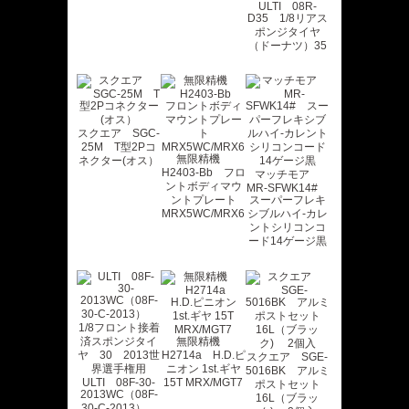
ULTI 08R-
D35 1/8リアス
ポンジタイヤ
（ドーナツ）35
スクエア SGC-
25M T型2Pコ
無限精機
ネクター(オス）
H2403-Bb フロ
マッチモア
ントボディマウ
MR-SFWK14#
ントプレート
スーパーフレキ
MRX5WC/MRX6
シブルハイ‐カレ
ントシリコンコ
ード14ゲージ黒
無限精機
H2714a H.D.ピ
スクエア SGE-
ニオン 1st.ギヤ
5016BK アルミ
ULTI 08F-30-
15T MRX/MGT7
ポストセット
2013WC（08F-
16L（ブラッ
30-C-2013）