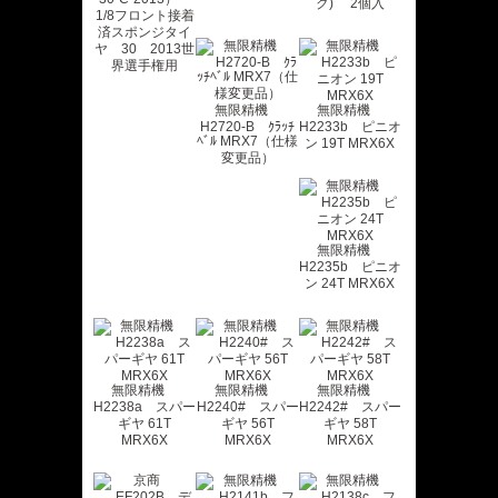
ク) 2個入
1/8フロント接着
済スポンジタイ
ヤ 30 2013世
界選手権用
無限精機
無限精機
H2720-B ｸﾗｯﾁ
H2233b ピニオ
ﾍﾞﾙ MRX7（仕様
ン 19T MRX6X
変更品）
無限精機
H2235b ピニオ
ン 24T MRX6X
無限精機
無限精機
無限精機
H2238a スパー
H2240# スパー
H2242# スパー
ギヤ 61T
ギヤ 56T
ギヤ 58T
MRX6X
MRX6X
MRX6X