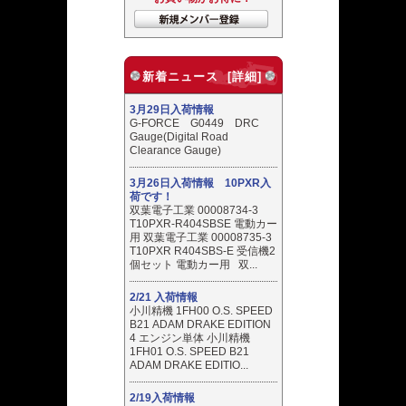
新着ニュース [詳細]
3月29日入荷情報
G-FORCE G0449 DRC
Gauge(Digital Road
Clearance Gauge)
3月26日入荷情報 10PXR入
荷です！
双葉電子工業 00008734-3
T10PXR-R404SBSE 電動カー
用 双葉電子工業 00008735-3
T10PXR R404SBS-E 受信機2
個セット 電動カー用 双...
2/21 入荷情報
小川精機 1FH00 O.S. SPEED
B21 ADAM DRAKE EDITION
4 エンジン単体 小川精機
1FH01 O.S. SPEED B21
ADAM DRAKE EDITIO...
2/19入荷情報