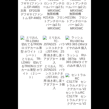
京商 EF202B
無限精機
無限精機
デフギヤ (ファン
H2141b フロン
H2138c フロン
トム EP-4WD)
トアンチロール
トアンチロール
バー (φ2.5）
バー (φ2.2）
MRX5WC
MRX5WC
ラッシュ RU-
とりおん TR-
0874a VR3
36S (36s/タイヤ
LDWU 切れて
のみ/4 個入り)
るTRIONロゴデ
とりおん TC-
カール薄型 ホワ
JSTAD2S バラ
イト （２シー
ンスコネクタ
ト）
（JST-XH） 2S
用 抜き差し楽々
アダプター ３個
入
セントラルRC
CS177# セン
トラルメタリッ
クデカール V2