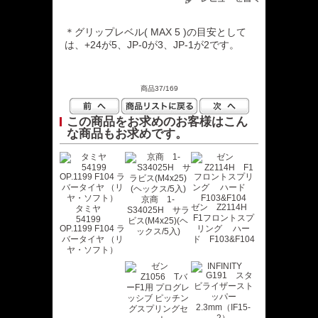
＊グリップレベル( MAX 5 )の目安として
は、+24が5、JP-0が3、JP-1が2です。
商品37/169
この商品をお求めのお客様はこん
な商品もお求めです。
京商 1-
ゼン Z2114H
タミヤ
S34025H サラ
F1フロントスプ
54199
ビス(M4x25)(ヘ
OP.1199 F104 ラ
リング ハー
ックス/5入)
バータイヤ （リ
ド F103&F104
ヤ・ソフト）