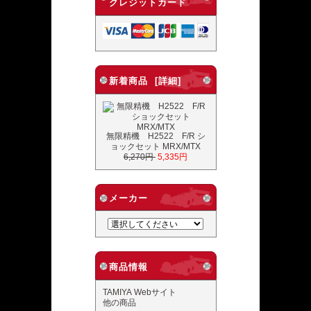
クレジットカード
新着商品 [詳細]
無限精機 H2522 F/R シ
ョックセット MRX/MTX
6,270円
5,335円
メーカー
商品情報
TAMIYA Webサイト
他の商品