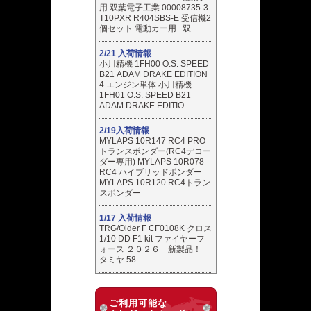
用 双葉電子工業 00008735-3
T10PXR R404SBS-E 受信機2
個セット 電動カー用 双...
2/21 入荷情報
小川精機 1FH00 O.S. SPEED
B21 ADAM DRAKE EDITION
4 エンジン単体 小川精機
1FH01 O.S. SPEED B21
ADAM DRAKE EDITIO...
2/19入荷情報
MYLAPS 10R147 RC4 PRO
トランスポンダー(RC4デコー
ダー専用) MYLAPS 10R078
RC4 ハイブリッドポンダー
MYLAPS 10R120 RC4トラン
スポンダー
1/17 入荷情報
TRG/Older F CF0108K クロス
1/10 DD F1 kit ファイヤーフ
ォース ２０２６ 新製品！
タミヤ 58...
ご利用可能な