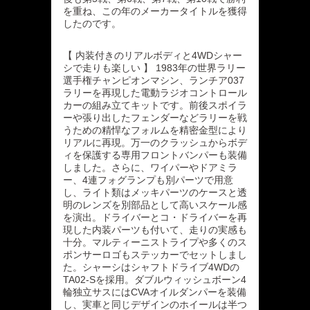
を重ね、この年のメーカータイトルを獲得
したのです。
【 内装付きのリアルボディと4WDシャー
シで走りも楽しい 】 1983年の世界ラリー
選手権チャンピオンマシン、ランチア037
ラリーを再現した電動ラジオコントロール
カーの組み立てキットです。前後スポイラ
ーや張り出したフェンダーなどラリーを戦
うための精悍なフォルムを精密金型により
リアルに再現。万一のクラッシュからボデ
ィを保護する専用フロントバンパーも装備
しました。さらに、ワイパーやドアミラ
ー、4連フォグランプも別パーツで用意
し、ライト類はメッキパーツのケースと透
明のレンズを別部品として高いスケール感
を演出。ドライバーとコ・ドライバーを再
現した内装パーツも付いて、走りの実感も
十分。マルティーニストライプや多くのス
ポンサーロゴもステッカーでセットしまし
た。シャーシはシャフトドライブ4WDの
TA02-Sを採用。ダブルウィッシュボーン4
輪独立サスにはCVAオイルダンパーを装備
し、実車と同じデザインのホイールは半つ