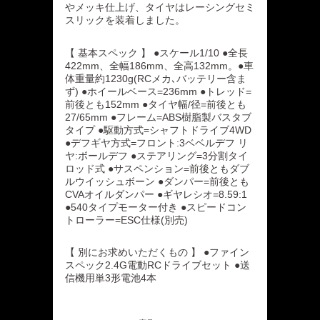
やメッキ仕上げ、タイヤはレーシングセミ
スリックを装着しました。
【 基本スペック 】 ●スケール1/10 ●全長
422mm、全幅186mm、全高132mm。●車
体重量約1230g(RCメカ､バッテリー含ま
ず) ●ホイールベース=236mm ●トレッド=
前後とも152mm ●タイヤ幅/径=前後とも
27/65mm ●フレーム=ABS樹脂製バスタブ
タイプ ●駆動方式=シャフトドライブ4WD
●デフギヤ方式=フロント:3ベベルデフ リ
ヤ:ボールデフ ●ステアリング=3分割タイ
ロッド式 ●サスペンション=前後ともダブ
ルウイッシュボーン ●ダンパー=前後とも
CVAオイルダンパー ●ギヤレシオ=8.59:1
●540タイプモーター付き ●スピードコン
トローラー=ESC仕様(別売)
【 別にお求めいただくもの 】 ●ファイン
スペック2.4G電動RCドライブセット ●送
信機用単3形電池4本