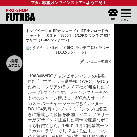
フタバ模型オンラインストアへようこそ！
トップページ
::
EPオンロード
::
EPオンロードカ
ーキット
:: タミヤ 58654 1/10RC ランチア 037
ラリー（TA02-Sシャーシ）
1983年WRCチャンピオンマシンの雄姿、
再び 】 世界ラリー選手権（WRC）を戦う
ためにイタリアのランチア社が開発したグ
ループBマシンです。レーシングカーその
もののシャーシ構成に、300馬力オーバー
のスーパーチャージャー付き2リッター
DOHC4気筒エンジンをミドシップに縦置
きに搭載して後輪を駆動。ピニンファリー
ナがデザインを担当した精悍で流麗なボデ
ィも特徴でした。1983年1月の開幕戦モン
テカルロラリーで1、2位を独占し、その
後も第5戦、第6戦、第7戦、第10戦で勝利