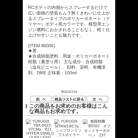
RCボディの内側からスプレーするだけで
広い面積の塗装もムラ無くきれいに仕上が
るスプレータイプのポリカーボネート（ク
リヤー）ボディ用カラーです。模型用エン
ジン燃料におかされることもなく、軽く仕
上げやすいことも魅力です。
(ITEM 86006)
★黄
★合成樹脂塗料。用途：ポリカーボネート
樹脂（裏塗り用） 主な成分：合成樹脂
（塩化ビニール）、顔料、染料、有機溶
剤、DME 正味量：100ml
商品26/104
この商品をお求めのお客様はこん
な商品もお求めです。