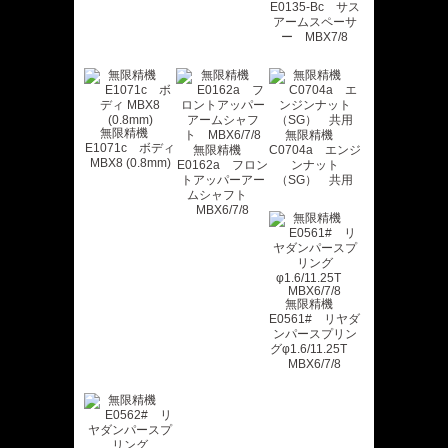
E0135-Bc サス
アームスペーサ
ー MBX7/8
無限精機
無限精機
E1071c ボディ
無限精機
C0704a エンジ
MBX8 (0.8mm)
E0162a フロン
ンナット
トアッパーアー
（SG） 共用
ムシャフト
MBX6/7/8
無限精機
E0561# リヤダ
ンパースプリン
グφ1.6/11.25T
MBX6/7/8