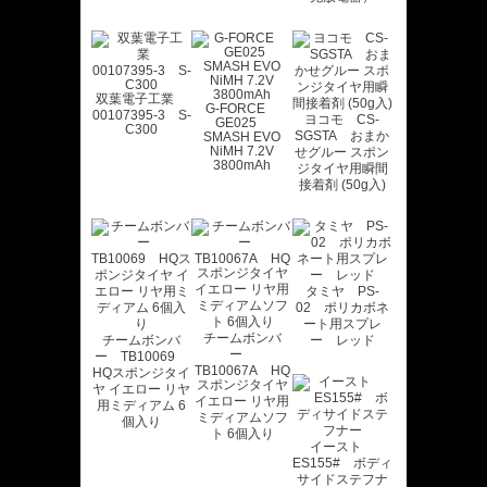
双葉電子工業
G-FORCE
00107395-3 S-
ヨコモ CS-
GE025
C300
SGSTA おまか
SMASH EVO
NiMH 7.2V
せグルー スポン
3800mAh
ジタイヤ用瞬間
接着剤 (50g入)
タミヤ PS-
02 ポリカボネ
ート用スプレ
チームボンバ
チームボンバ
ー レッド
ー
ー TB10069
TB10067A HQ
HQスポンジタイ
スポンジタイヤ
ヤ イエロー リヤ
イエロー リヤ用
用ミディアム 6
ミディアムソフ
個入り
ト 6個入り
イースト
ES155# ボディ
サイドステフナ