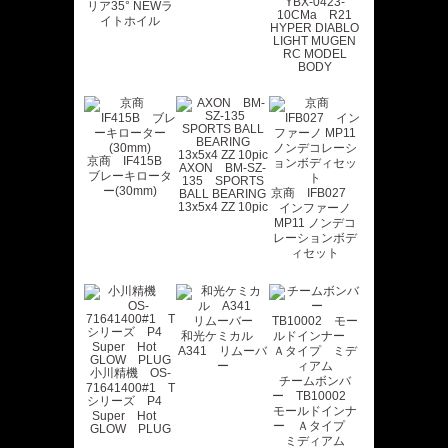
YBX-0423-
リア35° NEWラ
10CMa R21
イトホイル
HYPER DIABLO
LIGHT MUGEN
RC MODEL
BODY
京商 IF415B
AXON BM-SZ-
ブレーキロータ
135 SPORTS
ー(30mm)
京商 IFB027
BALL BEARING
13x5x4 ZZ 10pic
インファーノ
MP11 ノンデコ
レーションボデ
ィセット
和光ケミカル
A341 リムーバ
ー
小川精機 OS-
チームボンバ
71641400#1 T
ー TB10002
シリーズ P4
モールドインナ
Super Hot
ー Ａタイプ
GLOW PLUG
ミディアム