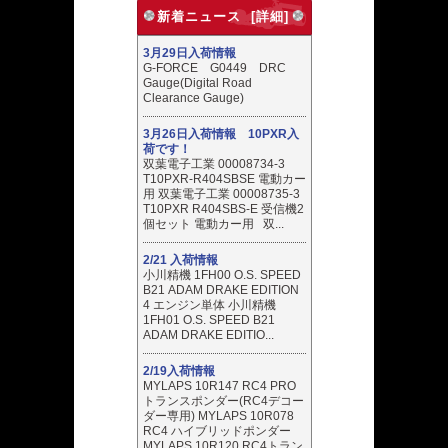
新着ニュース [詳細]
3月29日入荷情報
G-FORCE G0449 DRC
Gauge(Digital Road
Clearance Gauge)
3月26日入荷情報 10PXR入
荷です！
双葉電子工業 00008734-3
T10PXR-R404SBSE 電動カー
用 双葉電子工業 00008735-3
T10PXR R404SBS-E 受信機2
個セット 電動カー用 双...
2/21 入荷情報
小川精機 1FH00 O.S. SPEED
B21 ADAM DRAKE EDITION
4 エンジン単体 小川精機
1FH01 O.S. SPEED B21
ADAM DRAKE EDITIO...
2/19入荷情報
MYLAPS 10R147 RC4 PRO
トランスポンダー(RC4デコー
ダー専用) MYLAPS 10R078
RC4 ハイブリッドポンダー
MYLAPS 10R120 RC4トラン