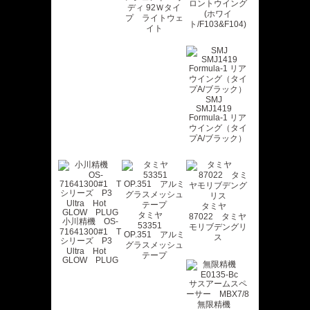
ロントウイング
ディ 92Ｗタイ
(ホワイ
プ ライトウェ
ト/F103&F104)
イト
SMJ
SMJ1419
Formula-1 リア
ウイング（タイ
プA/ブラック）
タミヤ
タミヤ
87022 タミヤ
小川精機 OS-
53351
モリブデングリ
71641300#1 T
OP.351 アルミ
ス
シリーズ P3
グラスメッシュ
Ultra Hot
テープ
GLOW PLUG
無限精機