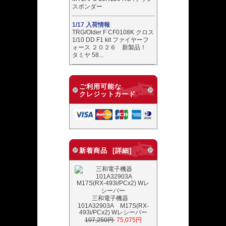
スポンダー
1/17 入荷情報
TRG/Older F CF0108K クロス
1/10 DD F1 kit ファイヤーフ
ォース ２０２６ 新製品！
タミヤ 58...
ご利用可能な
クレジットカード
新着商品 [詳細]
三和電子機器
101A32903A M17S(RX-
493i/PCx2) Wレシーバー
107,250円
75,075円