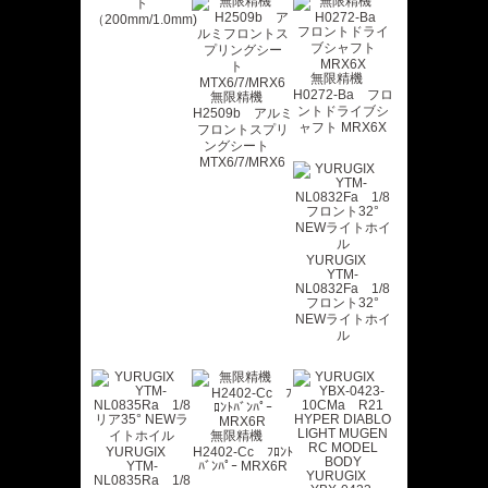
ト
（200mm/1.0mm)
無限精機
H0272-Ba フロ
無限精機
ントドライブシ
H2509b アルミ
ャフト MRX6X
フロントスプリ
ングシート
MTX6/7/MRX6
YURUGIX
YTM-
NL0832Fa 1/8
フロント32°
NEWライトホイ
ル
無限精機
YURUGIX
H2402-Cc ﾌﾛﾝﾄ
YTM-
ﾊﾞﾝﾊﾟｰ MRX6R
YURUGIX
NL0835Ra 1/8