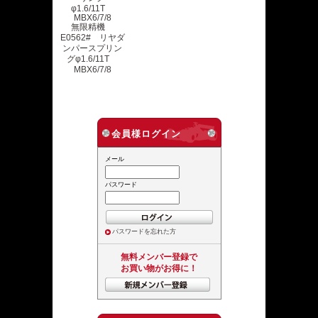
無限精機
E0562# リヤダ
ンパースプリン
グφ1.6/11T
MBX6/7/8
会員様ログイン
メール
パスワード
パスワードを忘れた方
無料メンバー登録で
お買い物がお得に！