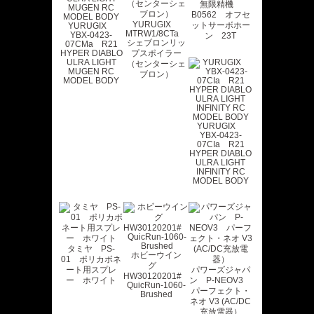
無限精機
B0562 オフセ
YURUGIX
ットサーボホー
YURUGIX
MTRW1/8CTa
YBX-0423-
ン 23T
シェブロンリッ
07CMa R21
HYPER DIABLO
プスポイラー
ULRA LIGHT
（センターシェ
MUGEN RC
ブロン）
MODEL BODY
YURUGIX
YBX-0423-
07CIa R21
HYPER DIABLO
ULRA LIGHT
INFINITY RC
MODEL BODY
タミヤ PS-
ホビーウイン
01 ポリカボネ
グ
ート用スプレ
パワーズジャパ
HW30120201#
ー ホワイト
ン P-NEOV3
QuicRun-1060-
パーフェクト・
Brushed
ネオ V3 (AC/DC
充放電器）