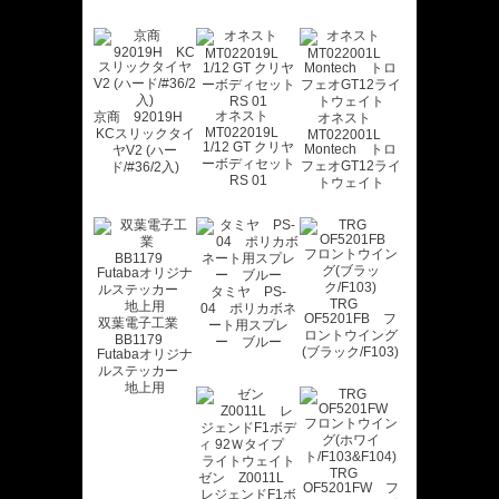
オネスト
京商 92019H
オネスト
MT022019L
KCスリックタイ
MT022001L
1/12 GT クリヤ
Montech トロ
ヤV2 (ハー
ーボディセット
フェオGT12ライ
ド/#36/2入)
RS 01
トウェイト
タミヤ PS-
TRG
04 ポリカボネ
OF5201FB フ
双葉電子工業
ート用スプレ
ロントウイング
BB1179
ー ブルー
(ブラック/F103)
Futabaオリジナ
ルステッカー
地上用
TRG
ゼン Z0011L
OF5201FW フ
レジェンドF1ボ