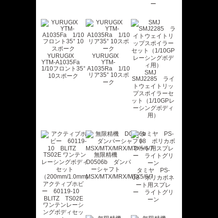
ー
YURUGIX
YURUGIX
YTM-A1035Fa
YTM-
1/10フロント35°
A1035Ra 1/10
SMJ
リア35° 10スポ
10スポーク
SMJ2285 ライ
ーク
トウェイトリッ
プスポイラーセ
ット（1/10GPレ
ーシングボディ
用）
無限精機
D0506b ダンパ
ーシャフト
タミヤ PS-
MSX/MTX/MRX/MTX5/6/7
08 ポリカボネ
アクティブホビ
ート用スプレ
ー 60119-10
ー ライトグリ
BLITZ TS02E
ーン
ワンテンレーシ
ングボディセッ