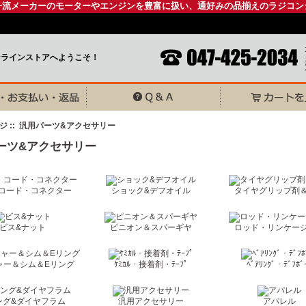
一流メーカーのモーターやエンジンを豊富に扱い、通好みの品揃えのラジコン
ンラインストアへようこそ！
ジ
:: 汎用パーツ&アクセサリー
ーツ&アクセサリー
コード・コネクター
ショック&デフオイル
タイヤグリップ剤
ビス&ナット
ピニオン＆スパーギヤ
ロッド・リンケー
ャー＆シム＆Eリング
ｹﾐｶﾙ・接着剤・ﾃｰﾌﾟ
ﾍﾞｱﾘﾝｸﾞ・ﾃﾞﾌﾎﾞ
ング&ダイヤフラム
汎用アクセサリー
アパレル