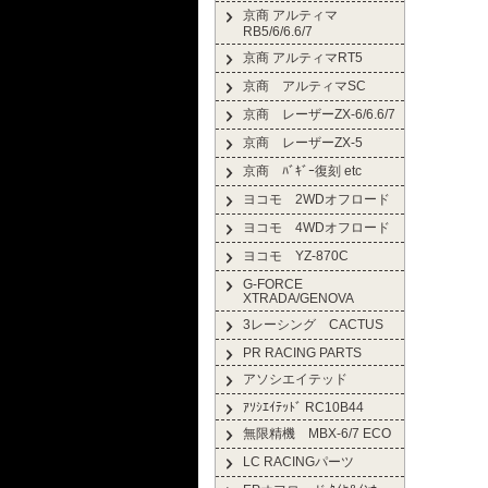
京商 アルティマ
RB5/6/6.6/7
京商 アルティマRT5
京商 アルティマSC
京商 レーザーZX-6/6.6/7
京商 レーザーZX-5
京商 ﾊﾞｷﾞｰ復刻 etc
ヨコモ 2WDオフロード
ヨコモ 4WDオフロード
ヨコモ YZ-870C
G-FORCE
XTRADA/GENOVA
3レーシング CACTUS
PR RACING PARTS
アソシエイテッド
ｱｿｼｴｲﾃｯﾄﾞ RC10B44
無限精機 MBX-6/7 ECO
LC RACINGパーツ