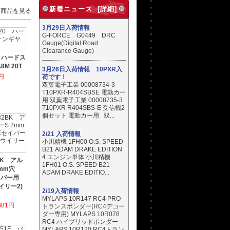
新着ニュース [詳細]
着商品を見る
3月29日入荷情報
G-FORCE G0449 DRC
Gauge(Digital Road
Clearance Gauge)
0 ハードス
M 20T
3月26日入荷情報 10PXR入
円
荷です！
双葉電子工業 00008734-3
T10PXR-R404SBSE 電動カー
用 双葉電子工業 00008735-3
T10PXR R404SBS-E 受信機2
個セット 電動カー用 双...
2/21 入荷情報
小川精機 1FH00 O.S. SPEED
B21 ADAM DRAKE EDITION
4 エンジン単体 小川精機
BK アル
1FH01 O.S. SPEED B21
2mm穴
ADAM DRAKE EDITIO...
イバー用
ウイリー2)
2/19入荷情報
MYLAPS 10R147 RC4 PRO
881円
トランスポンダー(RC4デコー
ダー専用) MYLAPS 10R078
RC4 ハイブリッドポンダー
MYLAPS 10R120 RC4トラン