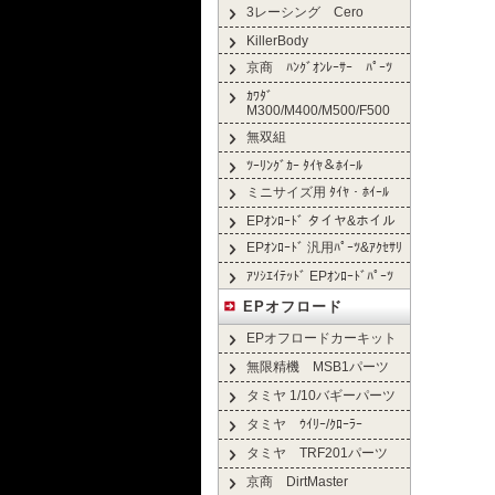
3レーシング Cero
KillerBody
京商 ﾊﾝｸﾞｵﾝﾚｰｻｰ ﾊﾟｰﾂ
ｶﾜﾀﾞ
M300/M400/M500/F500
無双組
ﾂｰﾘﾝｸﾞｶｰ ﾀｲﾔ＆ﾎｲｰﾙ
ミニサイズ用 ﾀｲﾔ・ﾎｲｰﾙ
EPｵﾝﾛｰﾄﾞ タイヤ&ホイル
EPｵﾝﾛｰﾄﾞ 汎用ﾊﾟｰﾂ&ｱｸｾｻﾘ
ｱｿｼｴｲﾃｯﾄﾞ EPｵﾝﾛｰﾄﾞﾊﾟｰﾂ
EPオフロード
EPオフロードカーキット
無限精機 MSB1パーツ
タミヤ 1/10バギーパーツ
タミヤ ｳｲﾘｰ/ｸﾛｰﾗｰ
タミヤ TRF201パーツ
京商 DirtMaster