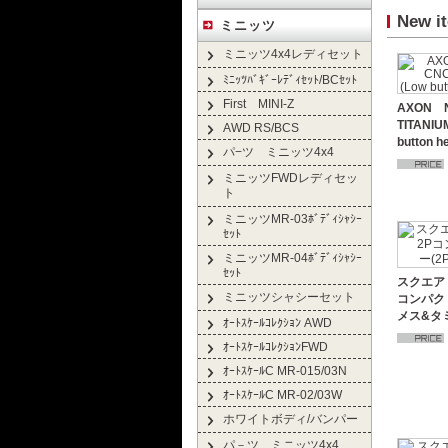
New i
ミニッツ
ミニッツ4x4レディセット
ﾐﾆｯﾂﾊﾞｷﾞｰﾚﾃﾞｨｾｯﾄ/BCｾｯﾄ
First MINI-Z
AXON N
TITANIU
AWD RS/BCS
button h
パ−ツ ミニッツ4x4
ミニッツFWDレディセッ
ト
ミニッツMR-03ﾎﾞﾃﾞｨｼｬｼｰ
ｾｯﾄ
ミニッツMR-04ﾎﾞﾃﾞｨｼｬｼｰ
ｾｯﾄ
スクエア 
ミニッツシャシーセット
コンパク
メス&タ
ｵｰﾄｽｹｰﾙｺﾚｸｼｮﾝ AWD
ｵｰﾄｽｹｰﾙｺﾚｸｼｮﾝFWD
ｵｰﾄｽｹｰﾙC MR-015/03N
ｵｰﾄｽｹｰﾙC MR-02/03W
ホワイトボディ/バンパー
パ－ツ ミニッツ4x4