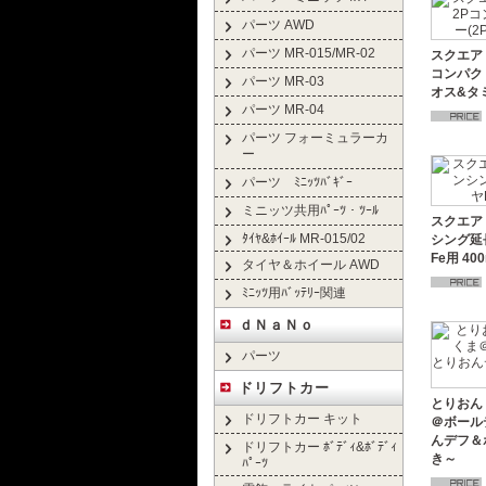
パーツ AWD
パーツ MR-015/MR-02
スクエア 
コンパク
パーツ MR-03
オス&タ
パーツ MR-04
パーツ フォーミュラーカ
ー
パーツ ﾐﾆｯﾂﾊﾞｷﾞｰ
ミニッツ共用ﾊﾟｰﾂ・ﾂｰﾙ
スクエア 
ﾀｲﾔ&ﾎｲｰﾙ MR-015/02
シング延長
Fe用 40
タイヤ＆ホイール AWD
ﾐﾆｯﾂ用ﾊﾞｯﾃﾘｰ関連
ｄＮａＮｏ
パーツ
ドリフトカー
とりおん
ドリフトカー キット
＠ボール
んデフ＆
ドリフトカー ﾎﾞﾃﾞｨ&ﾎﾞﾃﾞｨ
き～
ﾊﾟｰﾂ