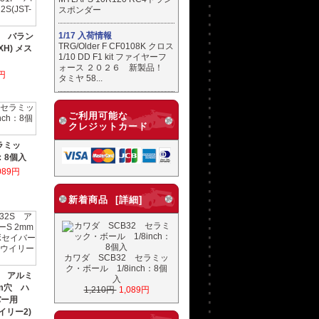
スポンダー
1/17 入荷情報
F バラン
TRG/Older F CF0108K クロス
XH) メス
1/10 DD F1 kit ファイヤーフ
ォース ２０２６ 新製品！
円
タミヤ 58...
ご利用可能な
クレジットカード
ラミッ
h：8個入
089円
新着商品 [詳細]
カワダ SCB32 セラミッ
ク・ボール 1/8inch：8個
S アルミ
入
m穴 ハ
1,210円
1,089円
バー用
ウイリー2)