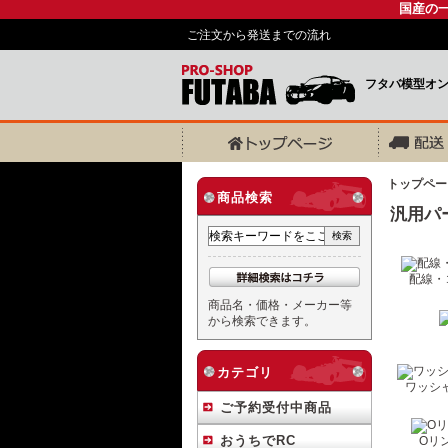
国産の
ご注文から発送までの流れ
フタバ模型オ
トップペー
商品検索
汎用パ
配線・
商品名・価格・メーカー等
から検索できます。
カテゴリ
ワッシ
ご予約受付中商品
おうちでRC
Oリ