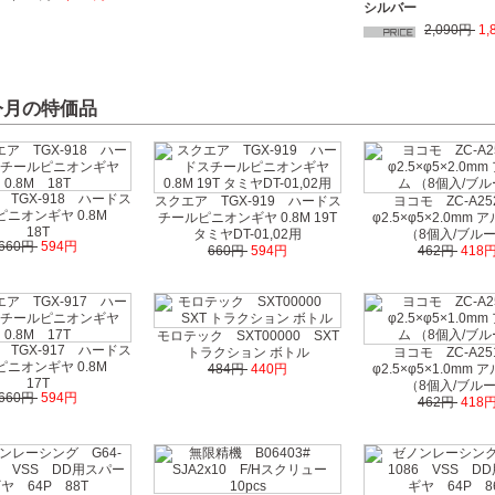
シルバー
2,090円
1,
 今月の特価品
TGX-918 ハードス
スクエア TGX-919 ハードス
ヨコモ ZC-A2
ピニオンギヤ 0.8M
チールピニオンギヤ 0.8M 19T
φ2.5×φ5×2.0mm
18T
タミヤDT-01,02用
（8個入/ブル
660円
594円
660円
594円
462円
418
モロテック SXT00000 SXT
TGX-917 ハードス
トラクション ボトル
ヨコモ ZC-A2
ピニオンギヤ 0.8M
484円
440円
φ2.5×φ5×1.0mm
17T
（8個入/ブル
660円
594円
462円
418