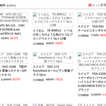
tem
もっと新
新着商品
TC-B3-121 CNC
スクエア TGX-92
M SCREW (Low
とりおん TE-BW512 いつも
チールピニオンギヤ 0.8
ead M3x12 4pic)
の石ころのような色のエコなブ
770円
693
935円
847円
ロックウエイト 5g x 12個
308円
286円
SGC-119B T型2P
スクエア SGC-172
ト変換コネクター(2P
5mm/4mmヨーロピアン変換プ
スクエア TGX-232
ミヤオス)
ラグ 2pcs
ミサーボセイバーS 
1,056円
957円
880円
792円
ハイトルクサーボセ
(LUNCHBOX EVO.
ブラック
2,090円
1,