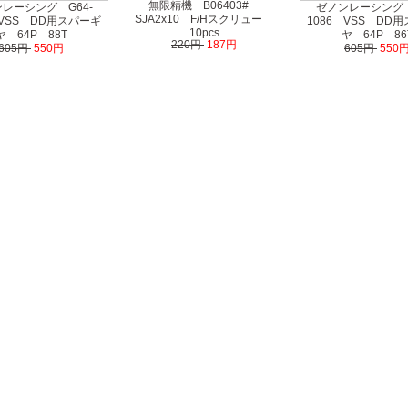
無限精機 B06403#
レーシング G64-
ゼノンレーシング 
SJA2x10 F/Hスクリュー
 VSS DD用スパーギ
1086 VSS DD
10pcs
ヤ 64P 88T
ヤ 64P 86
220円
187円
605円
550円
605円
550