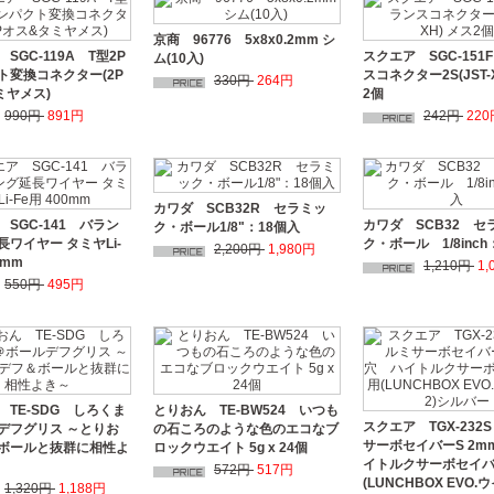
京商 96776 5x8x0.2mm シ
SGC-119A T型2P
スクエア SGC-151
ム(10入)
ト変換コネクター(2P
スコネクター2S(JST-
330円
264円
ミヤメス)
2個
990円
891円
242円
220
カワダ SCB32R セラミッ
SGC-141 バラン
カワダ SCB32 セ
ク・ボール1/8"：18個入
ワイヤー タミヤLi-
ク・ボール 1/8inc
2,200円
1,980円
0mm
1,210円
1,
550円
495円
 TE-SDG しろくま
とりおん TE-BW524 いつも
スクエア TGX-232
デフグリス ～とりお
の石ころのような色のエコなブ
サーボセイバーS 2m
ボールと抜群に相性よ
ロックウエイト 5g x 24個
イトルクサーボセイ
572円
517円
(LUNCHBOX EVO.
1,320円
1,188円