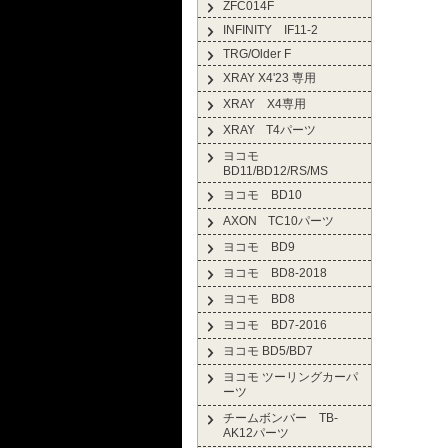
ZFC014F
INFINITY IF11-2
TRG/Older F
XRAY X4'23 専用
XRAY X4専用
XRAY T4パーツ
ヨコモ
BD11/BD12/RS/MS
ヨコモ BD10
AXON TC10パーツ
ヨコモ BD9
ヨコモ BD8-2018
ヨコモ BD8
ヨコモ BD7-2016
ヨコモ BD5/BD7
ヨコモ ツーリングカーパ
ーツ
チームボンバー TB-
AK12パーツ