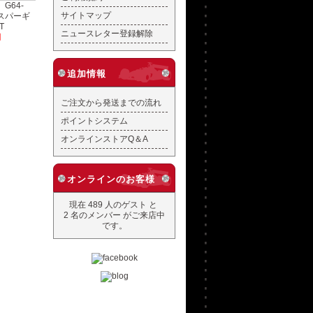
G64-
サイトマップ
用スパーギ
T
ニュースレター登録解除
円
追加情報
ご注文から発送までの流れ
ポイントシステム
オンラインストアQ＆A
オンラインのお客様
現在 489 人のゲスト と
2 名のメンバー がご来店中
です。