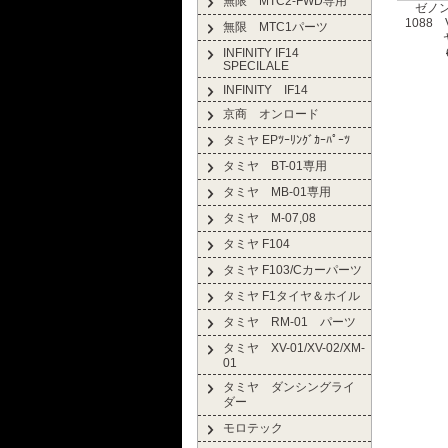
無限 MTC2-FWD専用
ゼノン
1088
無限 MTC1パーツ
INFINITY IF14
SPECILALE
INFINITY IF14
京商 オンロード
タミヤ EPﾂｰﾘﾝｸﾞｶｰﾊﾟｰﾂ
タミヤ BT-01専用
タミヤ MB-01専用
タミヤ M-07,08
タミヤ F104
タミヤ F103/Cカーパーツ
タミヤ F1タイヤ＆ホイル
タミヤ RM-01 パーツ
タミヤ XV-01/XV-02/XM-
01
タミヤ ダンシングライ
ダー
モロテック