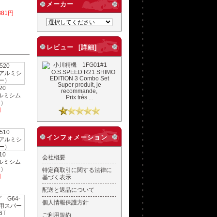
メーカー
881円
レビュー [詳細]
Super produit, je
520
recommande,
 アルミシム
Prix très ...
ー）
円
インフォメーション
510
会社概要
 アルミシム
ー）
特定商取引に関する法律に
円
基づく表示
配送と返品について
個人情報保護方針
ご利用規約