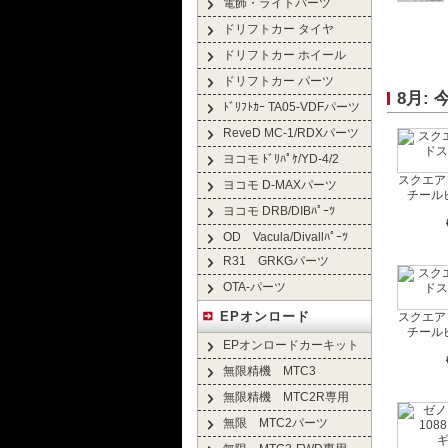
電飾・ライトパーツ
ドリフトカー タイヤ
ドリフトカー ホイール
ドリフトカー パーツ
8月:
ﾄﾞﾘﾌﾄｶｰ TA05-VDFパーツ
ReveD MC-1/RDXパーツ
ヨコモ ﾄﾞﾘﾊﾟｹ/YD-4/2
スクエア 
ヨコモ D-MAXパーツ
チール
ヨコモ DRB/DIBﾊﾟｰﾂ
OD Vacula/Divallﾊﾟｰﾂ
R31 GRKGパーツ
OTA-パーツ
EPオンロード
スクエア 
チール
EPオンロードカーキット
無限精機 MTC3
無限精機 MTC2R専用
無限 MTC2パーツ