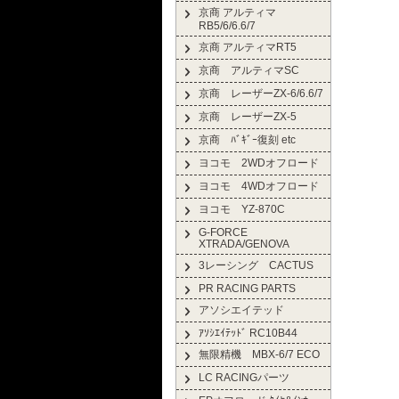
京商 アルティマ
RB5/6/6.6/7
京商 アルティマRT5
京商 アルティマSC
京商 レーザーZX-6/6.6/7
京商 レーザーZX-5
京商 ﾊﾞｷﾞｰ復刻 etc
ヨコモ 2WDオフロード
ヨコモ 4WDオフロード
ヨコモ YZ-870C
G-FORCE
XTRADA/GENOVA
3レーシング CACTUS
PR RACING PARTS
アソシエイテッド
ｱｿｼｴｲﾃｯﾄﾞ RC10B44
無限精機 MBX-6/7 ECO
LC RACINGパーツ