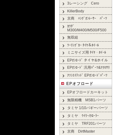
3レーシング Cero
KillerBody
京商 ﾊﾝｸﾞｵﾝﾚｰｻｰ ﾊﾟｰﾂ
ｶﾜﾀﾞ
M300/M400/M500/F500
無双組
ﾂｰﾘﾝｸﾞｶｰ ﾀｲﾔ＆ﾎｲｰﾙ
ミニサイズ用 ﾀｲﾔ・ﾎｲｰﾙ
EPｵﾝﾛｰﾄﾞ タイヤ&ホイル
EPｵﾝﾛｰﾄﾞ 汎用ﾊﾟｰﾂ&ｱｸｾｻﾘ
ｱｿｼｴｲﾃｯﾄﾞ EPｵﾝﾛｰﾄﾞﾊﾟｰﾂ
EPオフロード
EPオフロードカーキット
無限精機 MSB1パーツ
タミヤ 1/10バギーパーツ
タミヤ ｳｲﾘｰ/ｸﾛｰﾗｰ
タミヤ TRF201パーツ
京商 DirtMaster