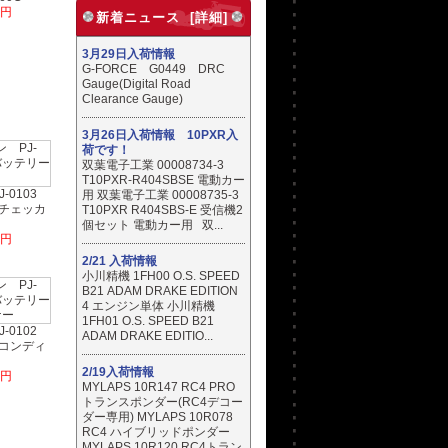
5円
新着ニュース [詳細]
3月29日入荷情報
G-FORCE G0449 DRC
Gauge(Digital Road
Clearance Gauge)
3月26日入荷情報 10PXR入
荷です！
双葉電子工業 00008734-3
T10PXR-R404SBSE 電動カー
-0103
用 双葉電子工業 00008735-3
ーチェッカ
T10PXR R404SBS-E 受信機2
個セット 電動カー用 双...
6円
2/21 入荷情報
小川精機 1FH00 O.S. SPEED
B21 ADAM DRAKE EDITION
4 エンジン単体 小川精機
1FH01 O.S. SPEED B21
-0102
ADAM DRAKE EDITIO...
ーコンディ
2/19入荷情報
7円
MYLAPS 10R147 RC4 PRO
トランスポンダー(RC4デコー
ダー専用) MYLAPS 10R078
RC4 ハイブリッドポンダー
MYLAPS 10R120 RC4トラン