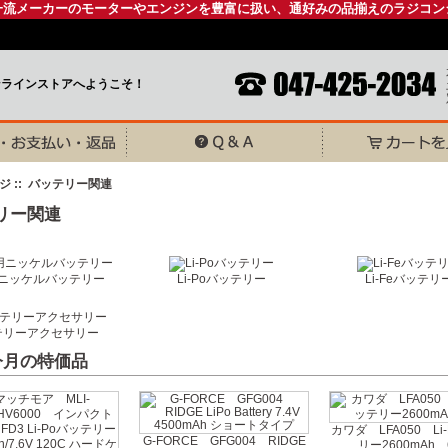
一流メーカーのモーターやエンジンを豊富に扱い、通好みの品揃えのラジコン
ンラインストアへようこそ！
ジ
:: バッテリー関連
リー関連
ニッケルバッテリー
Li-Poバッテリー
Li-Feバッテリ
テリーアクセサリー
 今月の特価品
カワダ LFA050 Li
G-FORCE GFG004 RIDGE
リー2600mAh 