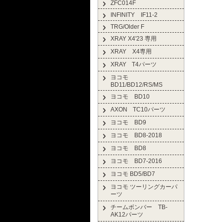
ZFC014F
INFINITY IF11-2
TRG/Older F
XRAY X4'23 専用
XRAY X4専用
XRAY T4パーツ
ヨコモ
BD11/BD12/RS/MS
ヨコモ BD10
AXON TC10パーツ
ヨコモ BD9
ヨコモ BD8-2018
ヨコモ BD8
ヨコモ BD7-2016
ヨコモ BD5/BD7
ヨコモ ツーリングカーパ
ーツ
チームボンバー TB-
AK12パーツ