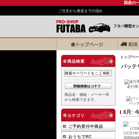
国産の
ご注文から発送までの流れ
フタバ模型オ
トップペー
商品検索
バッテ
走行用
商品名・価格・メーカー等
から検索できます。
バッ
8月:
カテゴリ
ご予約受付中商品
おうちでRC