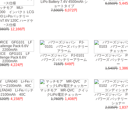
LiPo Battery 7.4V 4500mAh シ
6,050円
5,44
ョートタイプ
ッチモア MLI-
7,590円
6,072円
6000 インパクト LCG
D3 Li-Poバッテリー
h/7.6V 120C ハードケ
−ス仕様
,380円
12,166円
RCE GFG101 LF
パワーズジャパン PJ-0101
パワーズジャパン PJ
llenge Pack 6.6V
パワーズ バッテリーアラーム
パワーズ バッテリ
2200mAh
715円
649円
ー
,280円
4,224円
1,540円
1,38
FA040 Li-Feバッテ
マッチモア MR-QVC クイッ
2100mAh 40C
クLiPo電圧チェッカー
パワーズジャパン PJ
,620円
4,158円
1,760円
1,408円
パワーズ バッテリ
ショナー
2,035円
1,83