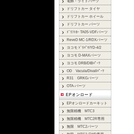
電飾・ライトパーツ
ドリフトカー タイヤ
ドリフトカー ホイール
ドリフトカー パーツ
ﾄﾞﾘﾌﾄｶｰ TA05-VDFパーツ
ReveD MC-1/RDXパーツ
ヨコモ ﾄﾞﾘﾊﾟｹ/YD-4/2
ヨコモ D-MAXパーツ
ヨコモ DRB/DIBﾊﾟｰﾂ
OD Vacula/Divallﾊﾟｰﾂ
R31 GRKGパーツ
OTA-パーツ
EPオンロード
EPオンロードカーキット
無限精機 MTC3
無限精機 MTC2R専用
無限 MTC2パーツ