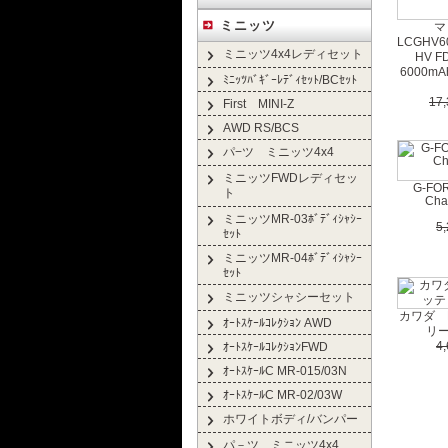
ミニッツ
マ
LCGHV
ミニッツ4x4レディセット
HV F
6000mA
ﾐﾆｯﾂﾊﾞｷﾞｰﾚﾃﾞｨｾｯﾄ/BCｾｯﾄ
17
First MINI-Z
AWD RS/BCS
パ−ツ ミニッツ4x4
ミニッツFWDレディセッ
G-FO
ト
Cha
ミニッツMR-03ﾎﾞﾃﾞｨｼｬｼｰ
5
ｾｯﾄ
ミニッツMR-04ﾎﾞﾃﾞｨｼｬｼｰ
ｾｯﾄ
ミニッツシャシーセット
カワダ L
ｵｰﾄｽｹｰﾙｺﾚｸｼｮﾝ AWD
リー
4
ｵｰﾄｽｹｰﾙｺﾚｸｼｮﾝFWD
ｵｰﾄｽｹｰﾙC MR-015/03N
ｵｰﾄｽｹｰﾙC MR-02/03W
ホワイトボディ/バンパー
パ－ツ ミニッツ4x4