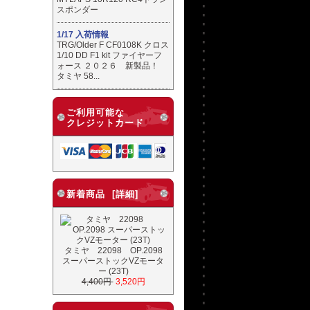
スポンダー
1/17 入荷情報
TRG/Older F CF0108K クロス
1/10 DD F1 kit ファイヤーフ
ォース ２０２６ 新製品！
タミヤ 58...
ご利用可能な
クレジットカード
新着商品 [詳細]
タミヤ 22098 OP.2098
スーパーストックVZモータ
ー (23T)
4,400円
3,520円