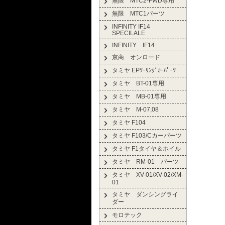
無限 MTC2-FWD専用
無限 MTC1パーツ
INFINITY IF14
SPECILALE
INFINITY IF14
京商 オンロード
タミヤ EPﾂｰﾘﾝｸﾞｶｰﾊﾟｰﾂ
タミヤ BT-01専用
タミヤ MB-01専用
タミヤ M-07,08
タミヤ F104
タミヤ F103/Cカーパーツ
タミヤ F1タイヤ＆ホイル
タミヤ RM-01 パーツ
タミヤ XV-01/XV-02/XM-
01
タミヤ ダンシングライ
ダー
モロテック