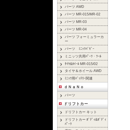
パーツ AWD
パーツ MR-015/MR-02
パーツ MR-03
パーツ MR-04
パーツ フォーミュラーカ
ー
パーツ ﾐﾆｯﾂﾊﾞｷﾞｰ
ミニッツ共用ﾊﾟｰﾂ・ﾂｰﾙ
ﾀｲﾔ&ﾎｲｰﾙ MR-015/02
タイヤ＆ホイール AWD
ﾐﾆｯﾂ用ﾊﾞｯﾃﾘｰ関連
ｄＮａＮｏ
パーツ
ドリフトカー
ドリフトカー キット
ドリフトカー ﾎﾞﾃﾞｨ&ﾎﾞﾃﾞｨ
ﾊﾟｰﾂ