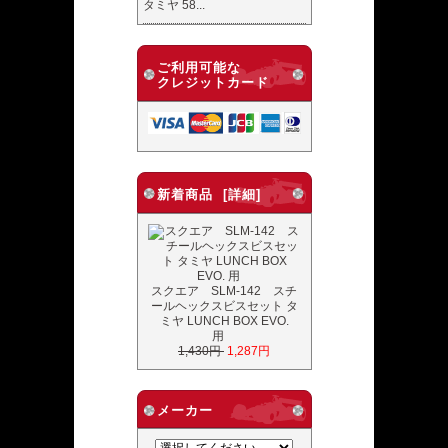
タミヤ 58...
ご利用可能な
クレジットカード
新着商品 [詳細]
スクエア SLM-142 スチ
ールヘックスビスセット タ
ミヤ LUNCH BOX EVO.
用
1,430円
1,287円
メーカー