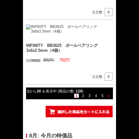
注文数:
INFINITY BB3625 ボールベアリング
3x6x2.5mm（4個）
880円
792円
注文数:
1
から
30
を表示中 (商品の数:
128
)
1
2
3
4
5
8月: 今月の特価品