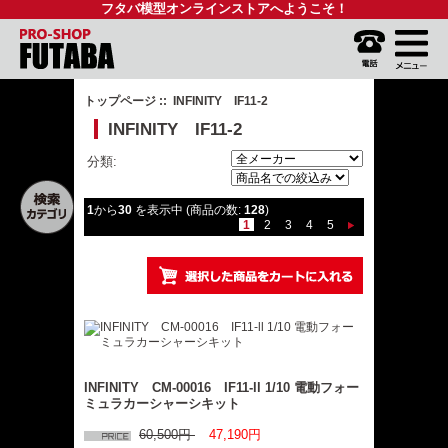
フタバ模型オンラインストアへようこそ！
トップページ
:: INFINITY IF11-2
INFINITY IF11-2
分類:
1
から
30
を表示中 (商品の数:
128
)
1
2
3
4
5
INFINITY CM-00016 IF11-ll 1/10 電動フォー
ミュラカーシャーシキット
60,500円
47,190円