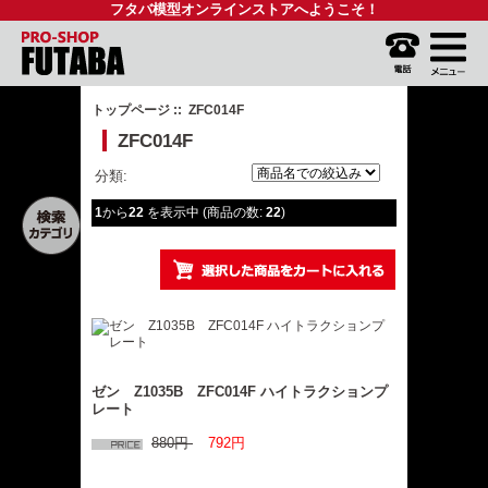
フタバ模型オンラインストアへようこそ！
トップページ
:: ZFC014F
ZFC014F
分類:
1
から
22
を表示中 (商品の数:
22
)
ゼン Z1035B ZFC014F ハイトラクションプ
レート
880円
792円