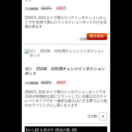
550円
495円
Z0007L J191タイプ用のスペアインダクションポッ
ドです 転倒で痛んだインダクションポッドだけを交
換出来ます
...詳細
ゼン Z5108 J191用チェンジインダクション
ポッド
550円
495円
Z0007L J191タイプ用のインダクションポッドです
J191の特徴的な前にスラントしている吸入口のスト
レートタイプです 一般的な吸入口にする事でより他
のカラーリングにし易くなります
注文数:
1
から
22
を表示中 (商品の数:
22
)