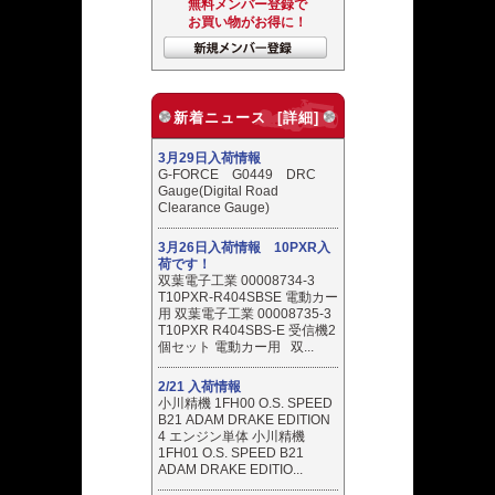
無料メンバー登録で
お買い物がお得に！
新着ニュース [詳細]
3月29日入荷情報
G-FORCE G0449 DRC
Gauge(Digital Road
Clearance Gauge)
3月26日入荷情報 10PXR入
荷です！
双葉電子工業 00008734-3
T10PXR-R404SBSE 電動カー
用 双葉電子工業 00008735-3
T10PXR R404SBS-E 受信機2
個セット 電動カー用 双...
2/21 入荷情報
小川精機 1FH00 O.S. SPEED
B21 ADAM DRAKE EDITION
4 エンジン単体 小川精機
1FH01 O.S. SPEED B21
ADAM DRAKE EDITIO...