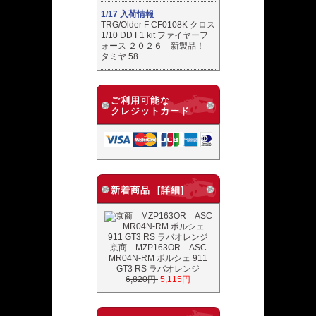
1/17 入荷情報
TRG/Older F CF0108K クロス
1/10 DD F1 kit ファイヤーフ
ォース ２０２６ 新製品！
タミヤ 58...
ご利用可能な
クレジットカード
新着商品 [詳細]
京商 MZP163OR ASC
MR04N-RM ポルシェ 911
GT3 RS ラバオレンジ
6,820円
5,115円