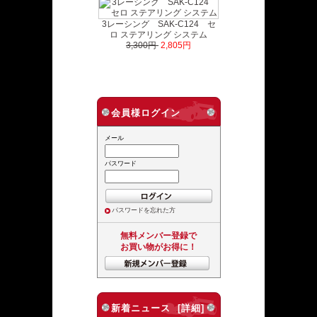
3レーシング SAK-C124 セ
ロ ステアリング システム
3,300円
2,805円
会員様ログイン
メール
パスワード
パスワードを忘れた方
無料メンバー登録で
お買い物がお得に！
新着ニュース [詳細]