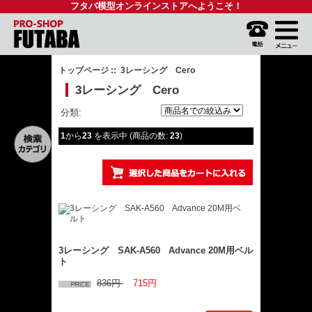
フタバ模型オンラインストアへようこそ！
トップページ
:: 3レーシング Cero
3レーシング Cero
分類:
1
から
23
を表示中 (商品の数:
23
)
3レーシング SAK-A560 Advance 20M用ベル
ト
836円
715円