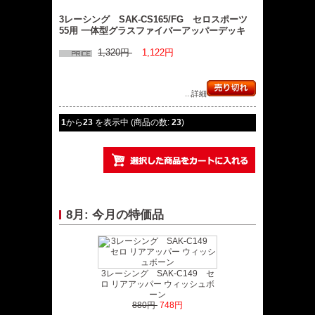
3レーシング SAK-CS165/FG セロスポーツ
55用 一体型グラスファイバーアッパーデッキ
1,320円
1,122円
...詳細
1
から
23
を表示中 (商品の数:
23
)
8月: 今月の特価品
3レーシング SAK-C149 セ
ロ リアアッパー ウィッシュボ
ーン
880円
748円