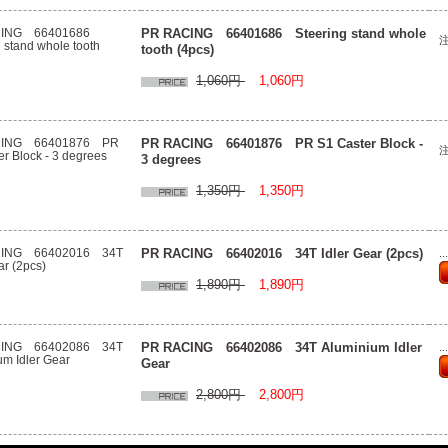
PR RACING 66401686 Steering stand whole
tooth (4pcs)
1,060円
1,060円
PR RACING 66401876 PR S1 Caster Block -
3 degrees
1,350円
1,350円
PR RACING 66402016 34T Idler Gear (2pcs)
.
1,890円
1,890円
PR RACING 66402086 34T Aluminium Idler
.
Gear
2,800円
2,800円