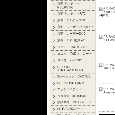
京商 アルティマ
RB5/6/6.6/7
京商 アルティマRT5
京商 アルティマSC
京商 レーザーZX-6/6.6/7
京商 レーザーZX-5
京商 ﾊﾞｷﾞｰ復刻 etc
ヨコモ 2WDオフロード
ヨコモ 4WDオフロード
ヨコモ YZ-870C
G-FORCE
XTRADA/GENOVA
3レーシング CACTUS
PR RACING PARTS
アソシエイテッド
ｱｿｼｴｲﾃｯﾄﾞ RC10B44
無限精機 MBX-6/7 ECO
LC RACINGパーツ