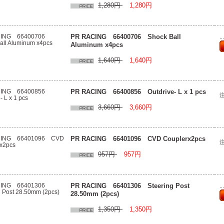
1,280円
1,280円
PR RACING 66400706 Shock Ball
.
Aluminum x4pcs
1,640円
1,640円
PR RACING 66400856 Outdrive- L x 1 pcs
3,660円
3,660円
PR RACING 66401096 CVD Couplerx2pcs
957円
957円
PR RACING 66401306 Steering Post
.
28.50mm (2pcs)
1,350円
1,350円