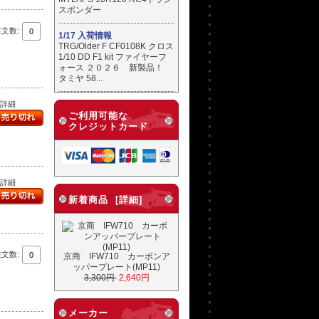
スポンダー
注文数:
1/17 入荷情報
TRG/Older F CF0108K クロス
1/10 DD F1 kit ファイヤーフ
ォース ２０２６ 新製品！
タミヤ 58...
..詳細
ご利用可能な
クレジットカード
..詳細
新着商品 [詳細]
注文数:
京商 IFW710 カーボンア
ッパープレート(MP11)
3,300円
2,640円
メーカー