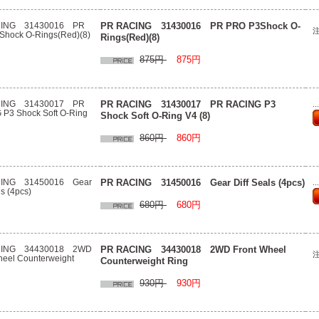
PR RACING 31430016 PR PRO P3Shock O-
Rings(Red)(8)
875円
875円
PR RACING 31430017 PR RACING P3
.
Shock Soft O-Ring V4 (8)
860円
860円
PR RACING 31450016 Gear Diff Seals (4pcs)
.
680円
680円
PR RACING 34430018 2WD Front Wheel
Counterweight Ring
930円
930円