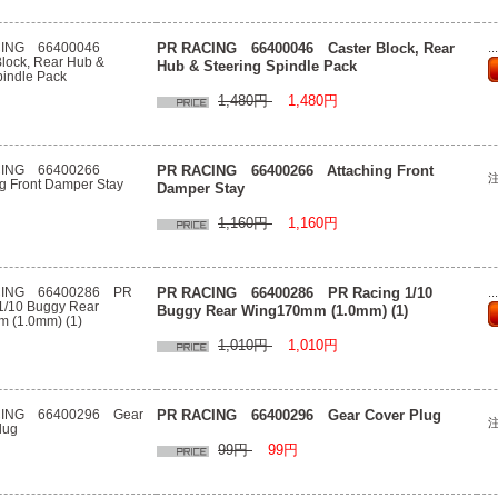
PR RACING 66400046 Caster Block, Rear
.
Hub & Steering Spindle Pack
1,480円
1,480円
PR RACING 66400266 Attaching Front
Damper Stay
1,160円
1,160円
PR RACING 66400286 PR Racing 1/10
.
Buggy Rear Wing170mm (1.0mm) (1)
1,010円
1,010円
PR RACING 66400296 Gear Cover Plug
99円
99円