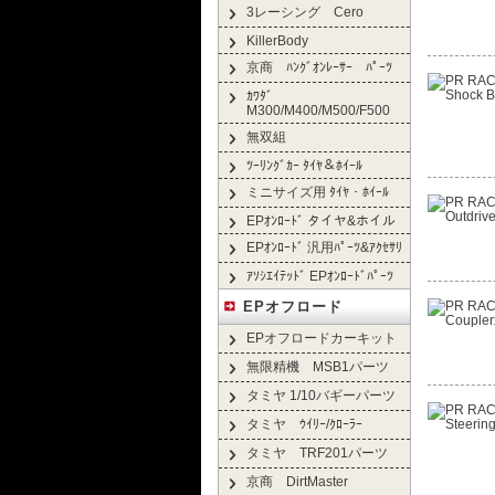
3レーシング Cero
KillerBody
京商 ﾊﾝｸﾞｵﾝﾚｰｻｰ ﾊﾟｰﾂ
ｶﾜﾀﾞ
M300/M400/M500/F500
無双組
ﾂｰﾘﾝｸﾞｶｰ ﾀｲﾔ＆ﾎｲｰﾙ
ミニサイズ用 ﾀｲﾔ・ﾎｲｰﾙ
EPｵﾝﾛｰﾄﾞ タイヤ&ホイル
EPｵﾝﾛｰﾄﾞ 汎用ﾊﾟｰﾂ&ｱｸｾｻﾘ
ｱｿｼｴｲﾃｯﾄﾞ EPｵﾝﾛｰﾄﾞﾊﾟｰﾂ
EPオフロード
EPオフロードカーキット
無限精機 MSB1パーツ
タミヤ 1/10バギーパーツ
タミヤ ｳｲﾘｰ/ｸﾛｰﾗｰ
タミヤ TRF201パーツ
京商 DirtMaster