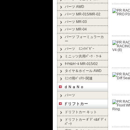
パーツ AWD
パーツ MR-015/MR-02
パーツ MR-03
パーツ MR-04
パーツ フォーミュラーカ
ー
パーツ ﾐﾆｯﾂﾊﾞｷﾞｰ
ミニッツ共用ﾊﾟｰﾂ・ﾂｰﾙ
ﾀｲﾔ&ﾎｲｰﾙ MR-015/02
タイヤ＆ホイール AWD
ﾐﾆｯﾂ用ﾊﾞｯﾃﾘｰ関連
ｄＮａＮｏ
パーツ
ドリフトカー
ドリフトカー キット
ドリフトカー ﾎﾞﾃﾞｨ&ﾎﾞﾃﾞｨ
ﾊﾟｰﾂ