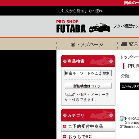
国産の
ご注文から発送までの流れ
フタバ模型オ
トップペー
商品検索
PR 
分類:
1
から
30
を
商品名・価格・メーカー等
から検索できます。
カテゴリ
ご予約受付中商品
おうちでRC