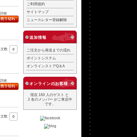
ご利用規約
サイトマップ
..詳細
ニュースレター登録解除
追加情報
注文数:
ご注文から発送までの流れ
ポイントシステム
オンラインストアQ＆A
..詳細
オンラインのお客様
現在 160 人のゲスト と
2 名のメンバー がご来店中
です。
注文数: