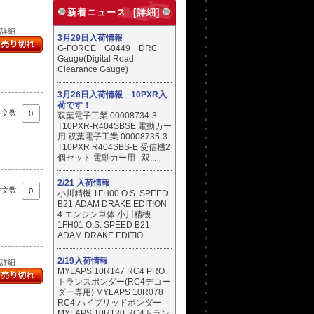
新着ニュース [詳細]
..詳細
3月29日入荷情報
G-FORCE G0449 DRC
Gauge(Digital Road
Clearance Gauge)
3月26日入荷情報 10PXR入
荷です！
注文数:
双葉電子工業 00008734-3
T10PXR-R404SBSE 電動カー
用 双葉電子工業 00008735-3
T10PXR R404SBS-E 受信機2
個セット 電動カー用 双...
2/21 入荷情報
注文数:
小川精機 1FH00 O.S. SPEED
B21 ADAM DRAKE EDITION
4 エンジン単体 小川精機
1FH01 O.S. SPEED B21
ADAM DRAKE EDITIO...
2/19入荷情報
..詳細
MYLAPS 10R147 RC4 PRO
トランスポンダー(RC4デコー
ダー専用) MYLAPS 10R078
RC4 ハイブリッドポンダー
MYLAPS 10R120 RC4トラン