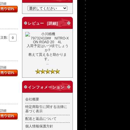
..詳細
レビュー [詳細]
注文数:
入荷予定はいつ頃でしょう
か?
教えて貰えると助かりま
す。
...
..詳細
インフォメーション
会社概要
特定商取引に関する法律に
..詳細
基づく表示
配送と返品について
個人情報保護方針