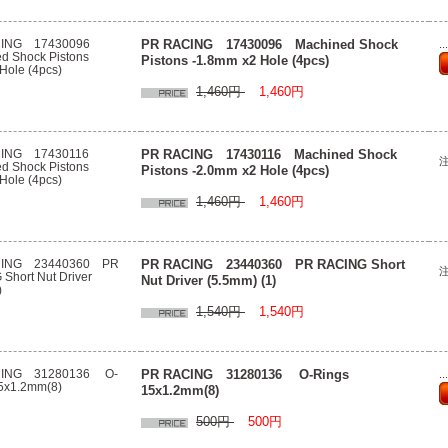
PR RACING 17430096 Machined Shock
.
Pistons -1.8mm x2 Hole (4pcs)
1,460円
1,460円
PR RACING 17430116 Machined Shock
Pistons -2.0mm x2 Hole (4pcs)
1,460円
1,460円
PR RACING 23440360 PR RACING Short
Nut Driver (5.5mm) (1)
1,540円
1,540円
PR RACING 31280136 O-Rings
.
15x1.2mm(8)
500円
500円