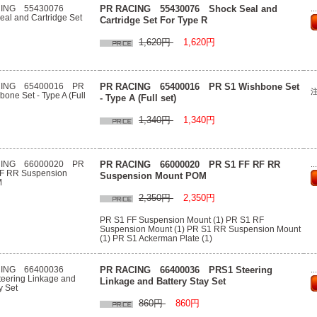
PR RACING 55430076 Shock Seal and
.
Cartridge Set For Type R
1,620円
1,620円
PR RACING 65400016 PR S1 Wishbone Set
- Type A (Full set)
1,340円
1,340円
PR RACING 66000020 PR S1 FF RF RR
.
Suspension Mount POM
2,350円
2,350円
PR S1 FF Suspension Mount (1) PR S1 RF
Suspension Mount (1) PR S1 RR Suspension Mount
(1) PR S1 Ackerman Plate (1)
PR RACING 66400036 PRS1 Steering
.
Linkage and Battery Stay Set
860円
860円