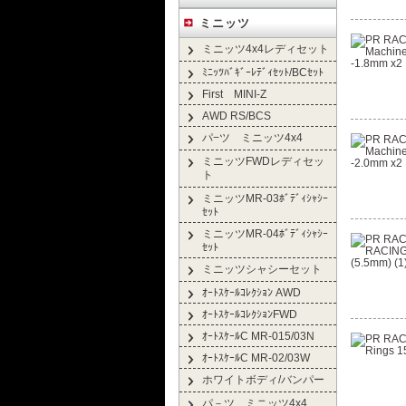
ミニッツ
ミニッツ4x4レディセット
ﾐﾆｯﾂﾊﾞｷﾞｰﾚﾃﾞｨｾｯﾄ/BCｾｯﾄ
First MINI-Z
AWD RS/BCS
パ−ツ ミニッツ4x4
ミニッツFWDレディセッ
ト
ミニッツMR-03ﾎﾞﾃﾞｨｼｬｼｰ
ｾｯﾄ
ミニッツMR-04ﾎﾞﾃﾞｨｼｬｼｰ
ｾｯﾄ
ミニッツシャシーセット
ｵｰﾄｽｹｰﾙｺﾚｸｼｮﾝ AWD
ｵｰﾄｽｹｰﾙｺﾚｸｼｮﾝFWD
ｵｰﾄｽｹｰﾙC MR-015/03N
ｵｰﾄｽｹｰﾙC MR-02/03W
ホワイトボディ/バンパー
パ－ツ ミニッツ4x4