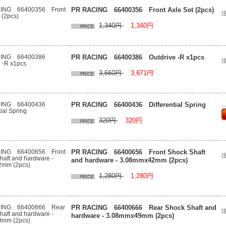
PR RACING 66400356 Front Axle Set (2pcs)
1,340円
1,340円
PR RACING 66400386 Outdrive -R x1pcs
3,660円
3,671円
PR RACING 66400436 Differential Spring
.
320円
320円
PR RACING 66400656 Front Shock Shaft
and hardware - 3.08mmx42mm (2pcs)
1,280円
1,280円
PR RACING 66400666 Rear Shock Shaft and
hardware - 3.08mmx49mm (2pcs)