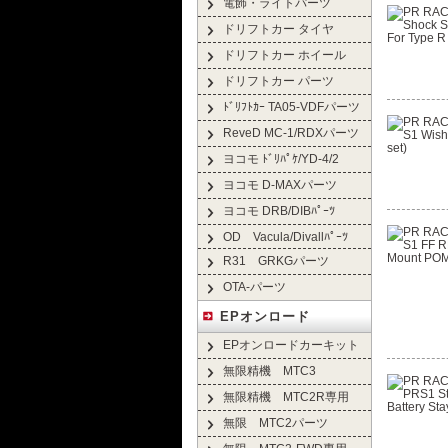
電飾・ライトパーツ
ドリフトカー タイヤ
ドリフトカー ホイール
ドリフトカー パーツ
ﾄﾞﾘﾌﾄｶｰ TA05-VDFパーツ
ReveD MC-1/RDXパーツ
ヨコモ ﾄﾞﾘﾊﾟｹ/YD-4/2
ヨコモ D-MAXパーツ
ヨコモ DRB/DIBﾊﾟｰﾂ
OD Vacula/Divallﾊﾟｰﾂ
R31 GRKGパーツ
OTA-パーツ
EPオンロード
EPオンロードカーキット
無限精機 MTC3
無限精機 MTC2R専用
無限 MTC2パーツ