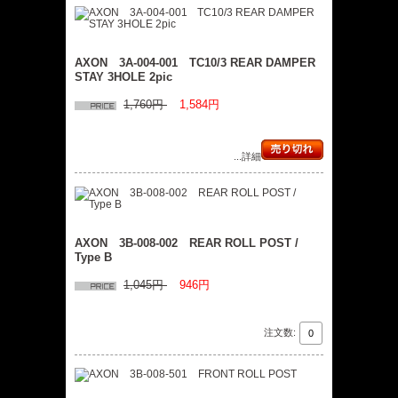
AXON 3A-004-001 TC10/3 REAR DAMPER
STAY 3HOLE 2pic
1,760円
1,584円
...詳細
AXON 3B-008-002 REAR ROLL POST /
Type B
1,045円
946円
注文数: