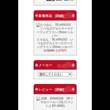
新着商品 [詳細]
とりおん TE-HFA25S い
つものアルミケースクーリ
ングファン 25mm シルバー
2,750円
2,475円
メーカー
レビュー [詳細]
...