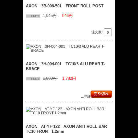
AXON 3B-008-501 FRONT ROLL POST
1,045円
946円
注文数:
AXON 3H-004-001 TC10/3 ALU REAR T-
BRACE
1,980円
1,782円
...詳細
AXON AT-YF-122 AXON ANTI ROLL BAR
TC10 FRONT 1.2mm