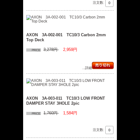
注文数:
AXON 3A-002-001 TC10/3 Carbon 2mm
Top Deck
3,278円
2,959円
...詳細
AXON 3A-003-011 TC10/3 LOW FRONT
DAMPER STAY 3HOLE 2pic
1,760円
1,584円
注文数: