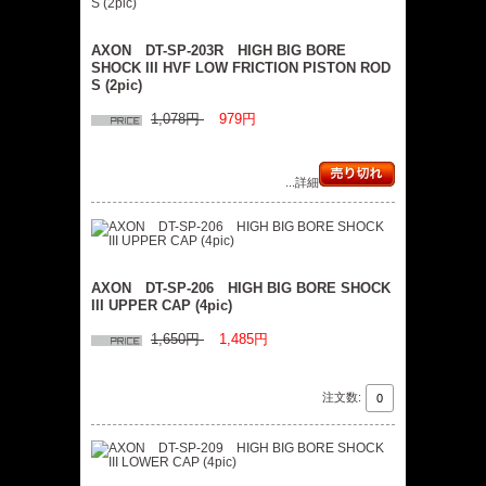
AXON DT-SP-203R HIGH BIG BORE
SHOCK III HVF LOW FRICTION PISTON ROD
S (2pic)
1,078円
979円
...詳細
AXON DT-SP-206 HIGH BIG BORE SHOCK
III UPPER CAP (4pic)
1,650円
1,485円
注文数: