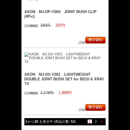
AXON MJ-DP-Y004 JOINT BUSH CLIP
(4Pic)
330円
297円
...詳細
AXON MJ-DS-Y001 LIGHTWEIGHT
DOUBLE JOINT BUSH SET for BD10 & XRAY
T4
2,178円
1,969円
...詳細
1
から
30
を表示中 (商品の数:
52
)
1
2