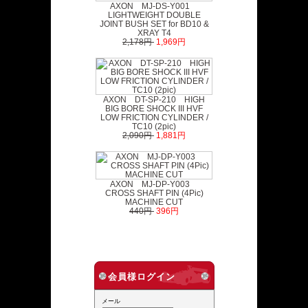
AXON MJ-DS-Y001
LIGHTWEIGHT DOUBLE
JOINT BUSH SET for BD10 &
XRAY T4
2,178円
1,969円
AXON DT-SP-210 HIGH
BIG BORE SHOCK III HVF
LOW FRICTION CYLINDER /
TC10 (2pic)
2,090円
1,881円
AXON MJ-DP-Y003
CROSS SHAFT PIN (4Pic)
MACHINE CUT
440円
396円
会員様ログイン
メール