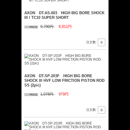
AXON DT-AS-003 HIGH BIG BORE SHOCK
III / TC10 SUPER SHORT
9,790円
8,811円
注文数:
AXON DT-SP-203F HIGH BIG BORE
SHOCK III HVF LOW FRICTION PISTON ROD
SS (2pic)
1,078円
979円
注文数: