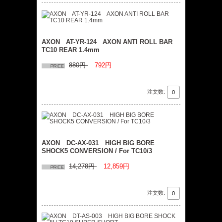
AXON AT-YR-124 AXON ANTI ROLL BAR
TC10 REAR 1.4mm
880円
792円
注文数:
AXON DC-AX-031 HIGH BIG BORE
SHOCK5 CONVERSION / For TC10/3
14,278円
12,859円
注文数: