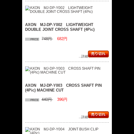
AXON MJ-DP-Y002 LIGHTWEIGHT
DOUBLE JOINT CROSS SHAFT (4Pic)
748円
682円
...詳細
AXON MJ-DP-Y003 CROSS SHAFT PIN
(4Pic) MACHINE CUT
440円
396円
...詳細