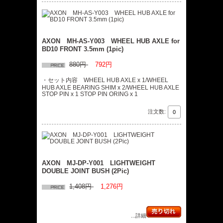
AXON MH-AS-Y003 WHEEL HUB AXLE for
BD10 FRONT 3.5mm (1pic)
880円
792円
・セット内容 WHEEL HUB AXLE x 1/WHEEL
HUB AXLE BEARING SHIM x 2/WHEEL HUB AXLE
STOP PIN x 1 STOP PIN ORING x 1
注文数:
AXON MJ-DP-Y001 LIGHTWEIGHT
DOUBLE JOINT BUSH (2Pic)
1,408円
1,276円
...詳細