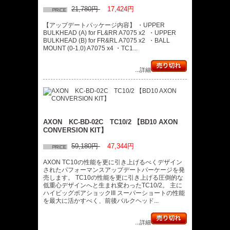
21,780円
17,424円
【アップデートパッケージ内容】 ・UPPER
BULKHEAD (A) for FL&RR A7075 x2 ・UPPER
BULKHEAD (B) for FR&RL A7075 x2 ・BALL
MOUNT (0-1.0) A7075 x4 ・TC1...
...詳細
AXON KC-BD-02C TC10/2 【BD10 AXON
CONVERSION KIT】
59,180円
47,344円
AXON TC10の性能を更に引き上げるべくデザイン
されたパフォーマンスアップデートパーケージを発
売します。 TC10の性能を更に引き上げる圧倒的な
低重心デザインへと生まれ変わったTC10/2。 主に
ハイビッグボアショックIII スーパーショートの性能
を最大に活かすべく、前後バルクヘッド...
...詳細