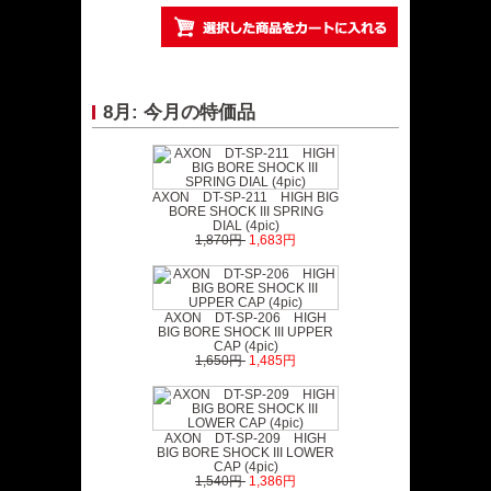
8月: 今月の特価品
AXON DT-SP-211 HIGH BIG
BORE SHOCK III SPRING
DIAL (4pic)
1,870円
1,683円
AXON DT-SP-206 HIGH
BIG BORE SHOCK III UPPER
CAP (4pic)
1,650円
1,485円
AXON DT-SP-209 HIGH
BIG BORE SHOCK III LOWER
CAP (4pic)
1,540円
1,386円