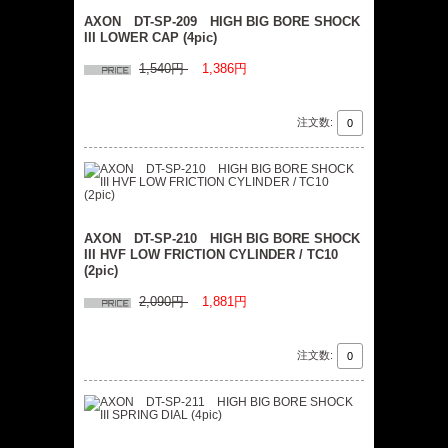
AXON DT-SP-209 HIGH BIG BORE SHOCK
III LOWER CAP (4pic)
1,540円
1,386円
注文数:
AXON DT-SP-210 HIGH BIG BORE SHOCK
III HVF LOW FRICTION CYLINDER / TC10
(2pic)
2,090円
1,881円
注文数: