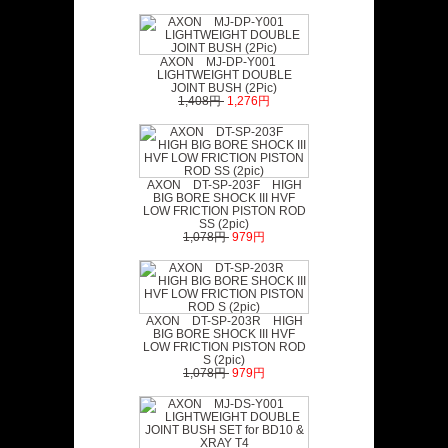
AXON MJ-DP-Y001
LIGHTWEIGHT DOUBLE
JOINT BUSH (2Pic)
1,408円
1,276円
AXON DT-SP-203F HIGH
BIG BORE SHOCK III HVF
LOW FRICTION PISTON ROD
SS (2pic)
1,078円
979円
AXON DT-SP-203R HIGH
BIG BORE SHOCK III HVF
LOW FRICTION PISTON ROD
S (2pic)
1,078円
979円