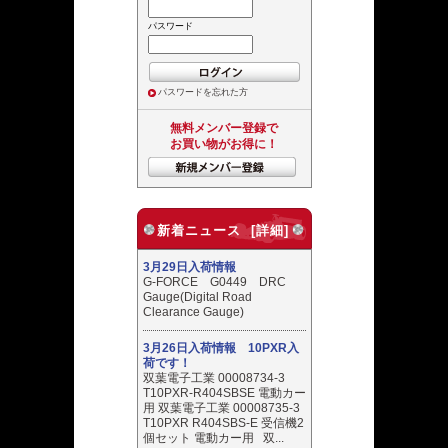
パスワード
パスワードを忘れた方
無料メンバー登録で
お買い物がお得に！
新着ニュース [詳細]
3月29日入荷情報
G-FORCE G0449 DRC
Gauge(Digital Road
Clearance Gauge)
3月26日入荷情報 10PXR入
荷です！
双葉電子工業 00008734-3
T10PXR-R404SBSE 電動カー
用 双葉電子工業 00008735-3
T10PXR R404SBS-E 受信機2
個セット 電動カー用 双...