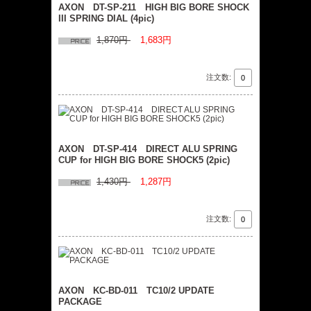
AXON DT-SP-211 HIGH BIG BORE SHOCK
III SPRING DIAL (4pic)
1,870円
1,683円
注文数:
AXON DT-SP-414 DIRECT ALU SPRING
CUP for HIGH BIG BORE SHOCK5 (2pic)
1,430円
1,287円
注文数:
AXON KC-BD-011 TC10/2 UPDATE
PACKAGE