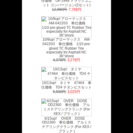
仕価格 OP.1948 トラックユニ
ット コンバージョン(2セット)
12,980円
7,788円
10/9up! アローマックス AM-
042203 奉仕価格 1/10 pre-
glued TC Rubber Tire
especially for Asphalt NC
36°shore
4,378円
3,278円
10/13up! タミヤ 47464 奉
仕価格 TD4 チタンビスセット
5,500円
3,025円
6/15up! OVER DOSE
OD2360 奉仕価格 アルミス
テアリングクランク (For XEX /
ブラック )