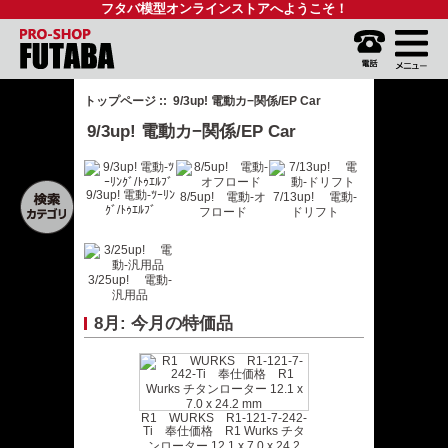
フタバ模型オンラインストアへようこそ！
トップページ
:: 9/3up! 電動カ−関係/EP Car
9/3up! 電動カ−関係/EP Car
9/3up! 電動-ﾂｰﾘﾝ
8/5up! 電動-オ
7/13up! 電動-
ｸﾞ/ﾄｩｴﾙﾌﾞ
フロード
ドリフト
3/25up! 電動-
汎用品
8月: 今月の特価品
R1 WURKS R1-121-7-242-
Ti 奉仕価格 R1 Wurks チタ
ンローター 12.1 x 7.0 x 24.2