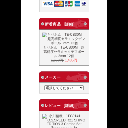
新着商品 [詳細]
とりおん TE-CB30M 超
高精度セラミックデフボー
ル 3mm 12個
1,650円
1,485円
メーカー
レビュー [詳細]
Super produit, je