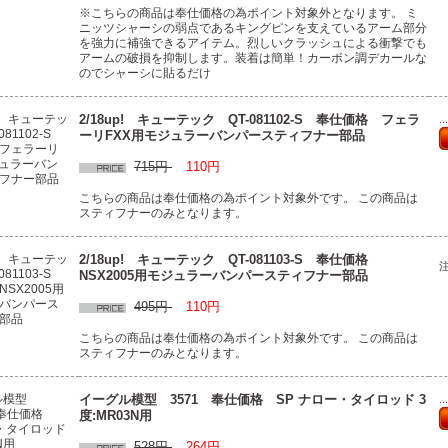
※こちらの商品は奉仕価格の為ポイント対象外となります。 ミ
ニッツシャーシの弱点であるキングピンを支えているアーム部分
を強力に補強できるアイテム。烈しいクラッシュによる衝撃でも
アームの破損を抑制します。装着は簡単！カーボン調デカールな
のでシャーシに貼るだけ
2/18up! キューテック QT-081102-S 奉仕価格 フェラ
.
ーリFXX用モジュラーバンパースティフナー部品
715円
110円
こちらの商品は奉仕価格の為ポイント対象外です。 この商品は
スティフナーのみとなります。
2/18up! キューテック QT-081103-S 奉仕価格
NSX2005用モジュラーバンパースティフナー部品
495円
110円
こちらの商品は奉仕価格の為ポイント対象外です。 この商品は
スティフナーのみとなります。
イーグル模型 3571 奉仕価格 SP ナロー・タイロッド 3
.
度:MR03N用
528円
264円