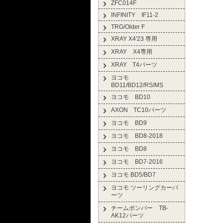
ZFC014F
INFINITY IF11-2
TRG/Older F
XRAY X4'23 専用
XRAY X4専用
XRAY T4パーツ
ヨコモ
BD11/BD12/RS/MS
ヨコモ BD10
AXON TC10パーツ
ヨコモ BD9
ヨコモ BD8-2018
ヨコモ BD8
ヨコモ BD7-2016
ヨコモ BD5/BD7
ヨコモ ツーリングカーパ
ーツ
チームボンバー TB-
AK12パーツ