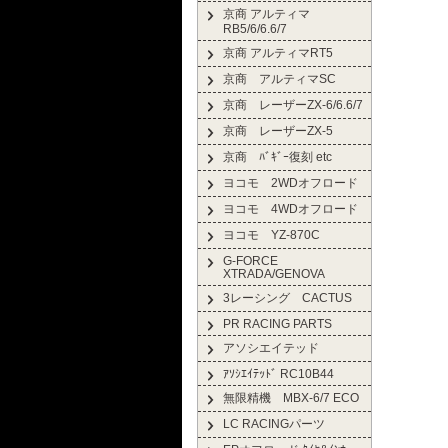
京商 アルティマ
RB5/6/6.6/7
京商 アルティマRT5
京商 アルティマSC
京商 レーザーZX-6/6.6/7
京商 レーザーZX-5
京商 ﾊﾞｷﾞｰ復刻 etc
ヨコモ 2WDオフロード
ヨコモ 4WDオフロード
ヨコモ YZ-870C
G-FORCE
XTRADA/GENOVA
3レーシング CACTUS
PR RACING PARTS
アソシエイテッド
ｱｿｼｴｲﾃｯﾄﾞ RC10B44
無限精機 MBX-6/7 ECO
LC RACINGパーツ