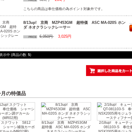
こちらの商品は奉仕価格の為ポイント対象外です。
8/13up! 京商 MZP453GM 超特価 ASC MA-020S ホン
.
ダ ネオクラシックレーサー
6,050円
3,025円
表示中 (商品の数:
5
)
 今月の特価品
up! スクワット S812
8/13up! 京商 MZP453GM
2/18up! キューテ
 シャーシ補強カーボ
超特価 ASC MA-020S ホンダ
081103-S 奉
デカール(MR02用)
ネオクラシックレーサー
NSX2005用モジュ