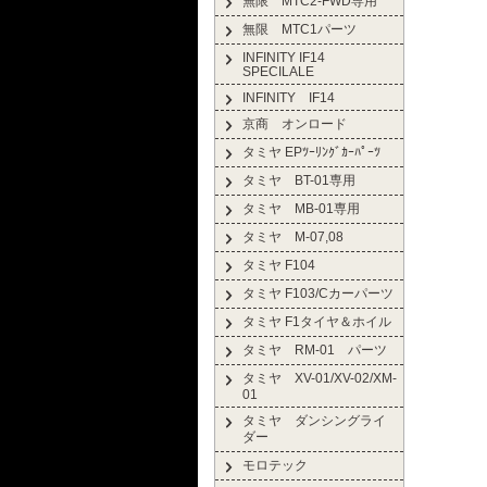
無限 MTC2-FWD専用
無限 MTC1パーツ
INFINITY IF14
SPECILALE
INFINITY IF14
京商 オンロード
タミヤ EPﾂｰﾘﾝｸﾞｶｰﾊﾟｰﾂ
タミヤ BT-01専用
タミヤ MB-01専用
タミヤ M-07,08
タミヤ F104
タミヤ F103/Cカーパーツ
タミヤ F1タイヤ＆ホイル
タミヤ RM-01 パーツ
タミヤ XV-01/XV-02/XM-
01
タミヤ ダンシングライ
ダー
モロテック