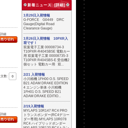
新着ニュース [詳細]
3月29日入荷情報
G-FORCE G0449 DRC
Gauge(Digital Road
Clearance Gauge)
..詳細
3月26日入荷情報 10PXR入
荷です！
双葉電子工業 00008734-3
T10PXR-R404SBSE 電動カー
用 双葉電子工業 00008735-3
T10PXR R404SBS-E 受信機2
個セット 電動カー用 双...
2/21 入荷情報
注文数:
小川精機 1FH00 O.S. SPEED
B21 ADAM DRAKE EDITION
4 エンジン単体 小川精機
1FH01 O.S. SPEED B21
ADAM DRAKE EDITIO...
2/19入荷情報
MYLAPS 10R147 RC4 PRO
..詳細
トランスポンダー(RC4デコー
ダー専用) MYLAPS 10R078
RC4 ハイブリッドポンダー
MYLAPS 10R120 RC4トラン