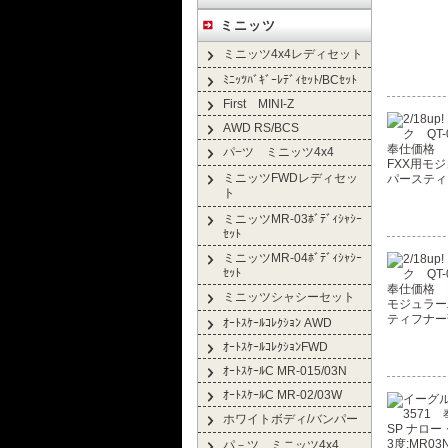
ミニッツ
ミニッツ4x4レディセット
ﾐﾆｯﾂﾊﾞｷﾞｰﾚﾃﾞｨｾｯﾄ/BCｾｯﾄ
First MINI-Z
AWD RS/BCS
パ−ツ ミニッツ4x4
ミニッツFWDレディセッ
ト
ミニッツMR-03ﾎﾞﾃﾞｨｼｬｼｰ
ｾｯﾄ
ミニッツMR-04ﾎﾞﾃﾞｨｼｬｼｰ
ｾｯﾄ
ミニッツシャシーセット
ｵｰﾄｽｹｰﾙｺﾚｸｼｮﾝ AWD
ｵｰﾄｽｹｰﾙｺﾚｸｼｮﾝFWD
ｵｰﾄｽｹｰﾙC MR-015/03N
ｵｰﾄｽｹｰﾙC MR-02/03W
ホワイトボディ/バンパー
パ－ツ ミニッツ4x4