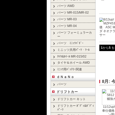
パーツ AWD
パーツ MR-015/MR-02
パーツ MR-03
パーツ MR-04
パーツ フォーミュラーカ
ー
パーツ ﾐﾆｯﾂﾊﾞｷﾞｰ
1
から
5
を
ミニッツ共用ﾊﾟｰﾂ・ﾂｰﾙ
ﾀｲﾔ&ﾎｲｰﾙ MR-015/02
タイヤ＆ホイール AWD
ﾐﾆｯﾂ用ﾊﾞｯﾃﾘｰ関連
ｄＮａＮｏ
8月:
パーツ
ドリフトカー
ドリフトカー キット
ドリフトカー ﾎﾞﾃﾞｨ&ﾎﾞﾃﾞｨ
11/12
ﾊﾟｰﾂ
奉仕価格
ン調