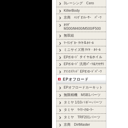
3レーシング Cero
KillerBody
京商 ﾊﾝｸﾞｵﾝﾚｰｻｰ ﾊﾟｰﾂ
ｶﾜﾀﾞ
M300/M400/M500/F500
無双組
ﾂｰﾘﾝｸﾞｶｰ ﾀｲﾔ＆ﾎｲｰﾙ
ミニサイズ用 ﾀｲﾔ・ﾎｲｰﾙ
EPｵﾝﾛｰﾄﾞ タイヤ&ホイル
EPｵﾝﾛｰﾄﾞ 汎用ﾊﾟｰﾂ&ｱｸｾｻﾘ
ｱｿｼｴｲﾃｯﾄﾞ EPｵﾝﾛｰﾄﾞﾊﾟｰﾂ
EPオフロード
EPオフロードカーキット
無限精機 MSB1パーツ
タミヤ 1/10バギーパーツ
タミヤ ｳｲﾘｰ/ｸﾛｰﾗｰ
タミヤ TRF201パーツ
京商 DirtMaster