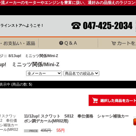
一流メーカーのモーターやエンジンを豊富に扱い、通好みの品揃えのラジコン
ンラインストアへようこそ！
ジ
:: 8/13up! ミニッツ関係/Mini-Z
3up! ミニッツ関係/Mini-Z
表示中 (商品の数:
5
)
11/12up! スクワット S812 奉仕価格 シャーシ補強カー
.
ボン調デカール(MR02用)
495円
55円