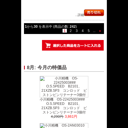
...詳細
1
から
30
を表示中 (商品の数:
242
)
1
2
3
4
5
...
8月: 今月の特価品
小川精機 OS-22425003###
O.S.SPEED B2101、
21XZB.SP3 コンロッド ピ
ストンピンリテーナー3個付
4,290円
3,861円