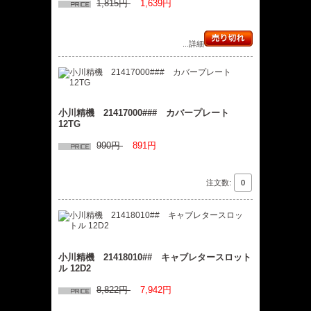
1,815円
1,639円
...詳細
小川精機 21417000### カバープレート
12TG
990円
891円
注文数:
小川精機 21418010## キャブレタースロット
ル 12D2
8,822円
7,942円