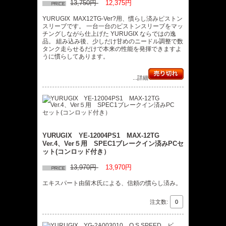
13,750円
12,375円
YURUGIX MAX12TG-Ver?用、慣らし済みピストン
スリーブです。 一台一台のピストンスリーブをマッ
チングしながら仕上げた YURUGIX ならではの逸
品。 組み込み後、少しだけ甘めのニードル調整で数
タンク走らせるだけで本来の性能を発揮できますよ
うに慣らしてあります。
...詳細
YURUGIX YE-12004PS1 MAX-12TG
Ver.4、Ver５用 SPEC1ブレークイン済みPCセ
ット(コンロッド付き）
13,970円
13,970円
エキスパート由留木氏による、信頼の慣らし済み。
注文数: