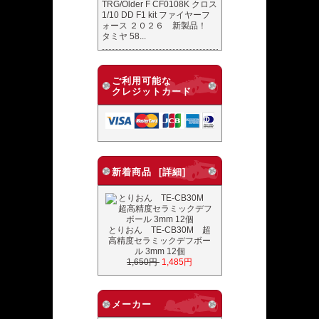
TRG/Older F CF0108K クロス
1/10 DD F1 kit ファイヤーフ
ォース ２０２６ 新製品！
タミヤ 58...
ご利用可能な
クレジットカード
新着商品 [詳細]
とりおん TE-CB30M 超
高精度セラミックデフボー
ル 3mm 12個
1,650円
1,485円
メーカー