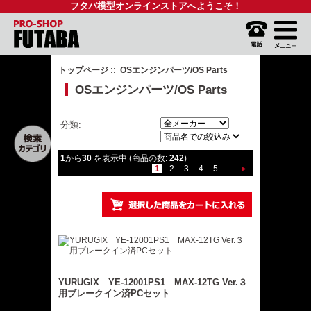
フタバ模型オンラインストアへようこそ！
トップページ
:: OSエンジンパーツ/OS Parts
OSエンジンパーツ/OS Parts
分類:
1
から
30
を表示中 (商品の数:
242
)
1
2
3
4
5
...
YURUGIX YE-12001PS1 MAX-12TG Ver.３
用ブレークイン済PCセット