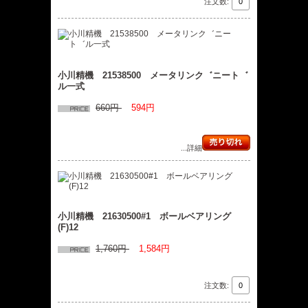
注文数:
小川精機 21538500 メータリンク゛ニート゛
ル一式
660円
594円
...詳細
小川精機 21630500#1 ボールベアリング
(F)12
1,760円
1,584円
注文数: