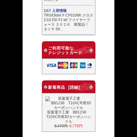
1/17 入荷情報
TRG/Older F CF0108K クロス
1/10 DD F1 kit ファイヤーフ
ォース ２０２６ 新製品！
タミヤ 58...
ご利用可能な
クレジットカード
新着商品 [詳細]
双葉電子工業 BB1238
T10XCR用3Dカーボンハン
ドル
8,470円
6,776円