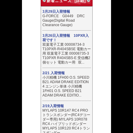
新着ニュース [詳細]
3月29日入荷情報
G-FORCE G0449 DRC
Gauge(Digital Road
Clearance Gauge)
3月26日入荷情報 10PXR入
荷です！
双葉電子工業 00008734-3
T10PXR-R404SBSE 電動カー
用 双葉電子工業 00008735-3
T10PXR R404SBS-E 受信機2
個セット 電動カー用 双...
2/21 入荷情報
小川精機 1FH00 O.S. SPEED
B21 ADAM DRAKE EDITION
4 エンジン単体 小川精機
1FH01 O.S. SPEED B21
ADAM DRAKE EDITIO...
2/19入荷情報
MYLAPS 10R147 RC4 PRO
トランスポンダー(RC4デコー
ダー専用) MYLAPS 10R078
RC4 ハイブリッドポンダー
MYLAPS 10R120 RC4トラン
スポンダー