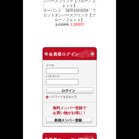
サーパント SER160305# フ
ロントダンパースプリング【ブ
ルー／２ｐｃｓ】
1,210円
1,089円
会員様ログイン
メール
パスワード
パスワードを忘れた方
無料メンバー登録で
お買い物がお得に！