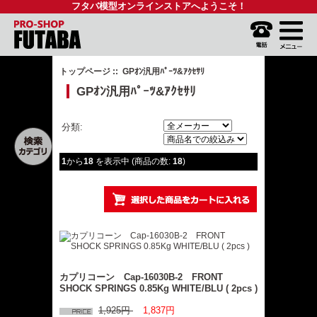
フタバ模型オンラインストアへようこそ！
トップページ
:: GPｵﾝ汎用ﾊﾟｰﾂ&ｱｸｾｻﾘ
GPｵﾝ汎用ﾊﾟｰﾂ&ｱｸｾｻﾘ
分類:
1
から
18
を表示中 (商品の数:
18
)
カプリコーン Cap-16030B-2 FRONT
SHOCK SPRINGS 0.85Kg WHITE/BLU ( 2pcs )
1,925円
1,837円