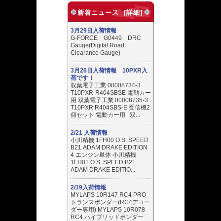
新着ニュース [詳細]
3月29日入荷情報
G-FORCE G0449 DRC
Gauge(Digital Road
Clearance Gauge)
3月26日入荷情報 10PXR入
荷です！
双葉電子工業 00008734-3
T10PXR-R404SBSE 電動カー
用 双葉電子工業 00008735-3
T10PXR R404SBS-E 受信機2
個セット 電動カー用 双...
2/21 入荷情報
小川精機 1FH00 O.S. SPEED
B21 ADAM DRAKE EDITION
4 エンジン単体 小川精機
1FH01 O.S. SPEED B21
ADAM DRAKE EDITIO...
2/19入荷情報
MYLAPS 10R147 RC4 PRO
トランスポンダー(RC4デコー
ダー専用) MYLAPS 10R078
RC4 ハイブリッドポンダー