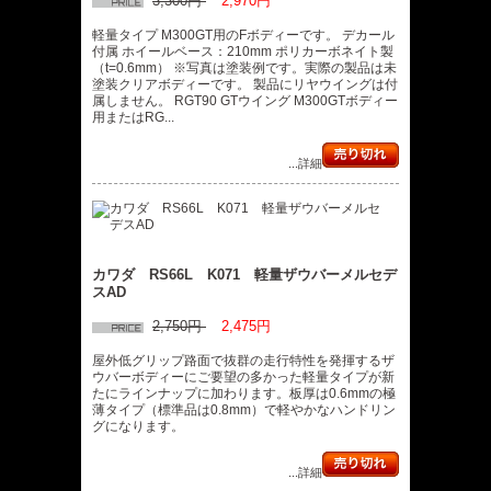
3,300円
2,970円
軽量タイプ M300GT用のFボディーです。 デカール
付属 ホイールベース：210mm ポリカーボネイト製
（t=0.6mm） ※写真は塗装例です。実際の製品は未
塗装クリアボディーです。 製品にリヤウイングは付
属しません。 RGT90 GTウイング M300GTボディー
用またはRG...
...詳細
カワダ RS66L K071 軽量ザウバーメルセデ
スAD
2,750円
2,475円
屋外低グリップ路面で抜群の走行特性を発揮するザ
ウバーボディーにご要望の多かった軽量タイプが新
たにラインナップに加わります。板厚は0.6mmの極
薄タイプ（標準品は0.8mm）で軽やかなハンドリン
グになります。
...詳細