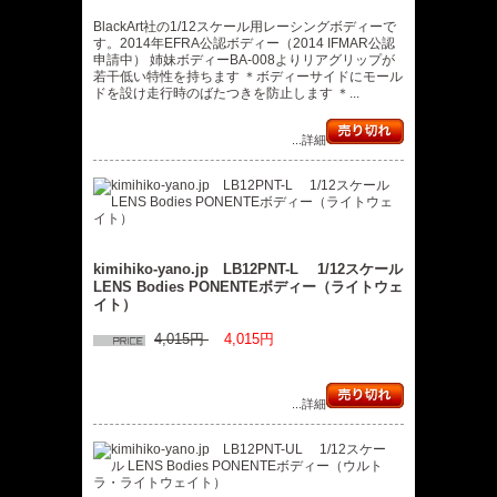
BlackArt社の1/12スケール用レーシングボディーで
す。2014年EFRA公認ボディー（2014 IFMAR公認
申請中） 姉妹ボディーBA-008よりリアグリップが
若干低い特性を持ちます ＊ボディーサイドにモール
ドを設け走行時のばたつきを防止します ＊...
...詳細
kimihiko-yano.jp LB12PNT-L 1/12スケール
LENS Bodies PONENTEボディー（ライトウェ
イト）
4,015円
4,015円
...詳細