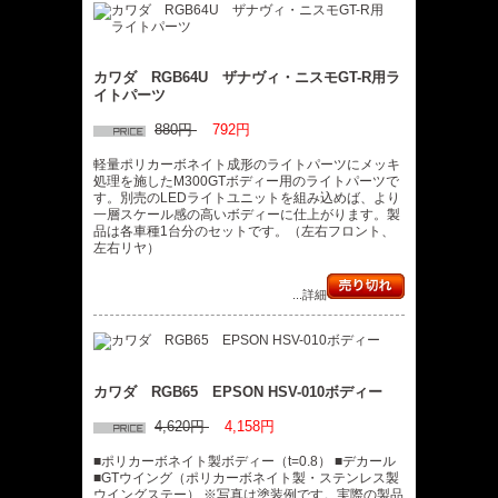
カワダ RGB64U ザナヴィ・ニスモGT-R用ラ
イトパーツ
880円
792円
軽量ポリカーボネイト成形のライトパーツにメッキ
処理を施したM300GTボディー用のライトパーツで
す。別売のLEDライトユニットを組み込めば、より
一層スケール感の高いボディーに仕上がります。製
品は各車種1台分のセットです。（左右フロント、
左右リヤ）
...詳細
カワダ RGB65 EPSON HSV-010ボディー
4,620円
4,158円
■ポリカーボネイト製ボディー（t=0.8） ■デカール
■GTウイング（ポリカーボネイト製・ステンレス製
ウイングステー） ※写真は塗装例です。実際の製品