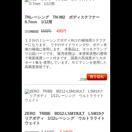
TNレーシング TN-982 ボディステフナー
0.7mm 1/12用
550円
495円
１２分の１レーシングボディ向けの補強用ステフナ
ーになります。 リヤのサイドウイングや、ボディ本
体の補強に使用します。 本製品は、ヨコモグランプ
リ公認パーツです。 販売状態は、未塗装状態の透明
で表面保護シート付きです。国産の高強度ポリカボ
ネート板を 使用しています。ＮＣマシンを使用した
高精度形状です。
...詳細
ZERO TRIBE BD12-LSM19ULT LSM19ク
リアボディ 1/12レーシング ウルトラライト
ウェイト