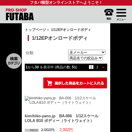
フタバ模型オンラインストアへようこそ！
トップページ
:: 1/12EPオンロードボディ
1/12EPオンロードボディ
分類:
1
から
30
を表示中 (商品の数:
51
)
1
2
kimihiko-yano.jp BA-006 1/12スケール
LOLA B10 ボディー（ライトウェイト）
2,002円
2,002円