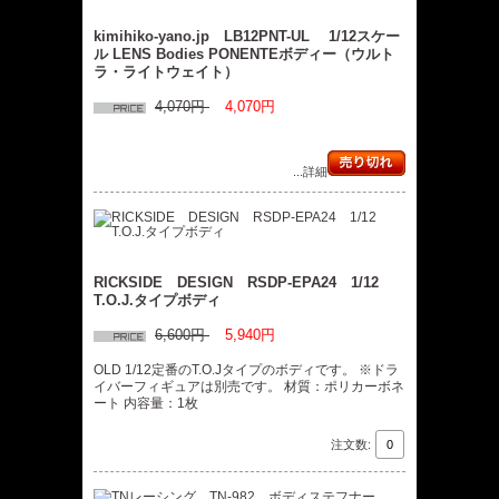
kimihiko-yano.jp LB12PNT-UL 1/12スケー
ル LENS Bodies PONENTEボディー（ウルト
ラ・ライトウェイト）
4,070円
4,070円
...詳細
RICKSIDE DESIGN RSDP-EPA24 1/12
T.O.J.タイプボディ
6,600円
5,940円
OLD 1/12定番のT.O.Jタイプのボディです。 ※ドラ
イバーフィギュアは別売です。 材質：ポリカーボネ
ート 内容量：1枚
注文数: