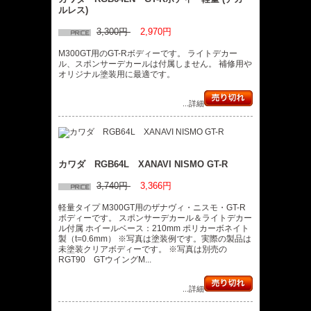
ルレス)
3,300円
2,970円
M300GT用のGT-Rボディーです。 ライトデカー
ル、スポンサーデカールは付属しません。 補修用や
オリジナル塗装用に最適です。
...詳細
カワダ RGB64L XANAVI NISMO GT-R
3,740円
3,366円
軽量タイプ M300GT用のザナヴィ・ニスモ・GT-R
ボディーです。 スポンサーデカール＆ライトデカー
ル付属 ホイールベース：210mm ポリカーボネイト
製（t=0.6mm） ※写真は塗装例です。実際の製品は
未塗装クリアボディーです。 ※写真は別売の
RGT90 GTウイングM...
...詳細