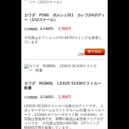
カワダ PO60 ポルシェ911 カレラ2/4ボディ
ー（1/12スケール）
3,740円
3,366円
※写真はオプションのTU-44 RSウイングを装着し
ています。
...詳細
カワダ RGB60L LEXUS SC430テストカー
軽量
3,740円
3,366円
LEXUS SC430テストカー仕様のボディーです。 ス
ポンサーデカール＆ライトデカール付属 ホイールベ
ース：210mm ポリカーボネイト製（t=0.6mm） ※
写真は塗装例です。実際の製品は未塗装クリアボデ
ィーです。 ※写真は別売のRGT90 GTウイング
M300GT用を装着しています...