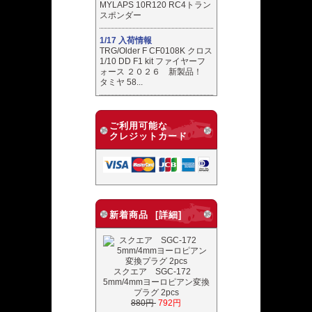
MYLAPS 10R120 RC4トラン
スポンダー
1/17 入荷情報
TRG/Older F CF0108K クロス
1/10 DD F1 kit ファイヤーフ
ォース ２０２６ 新製品！
タミヤ 58...
ご利用可能な
クレジットカード
新着商品 [詳細]
スクエア SGC-172
5mm/4mmヨーロピアン変換
プラグ 2pcs
880円
792円