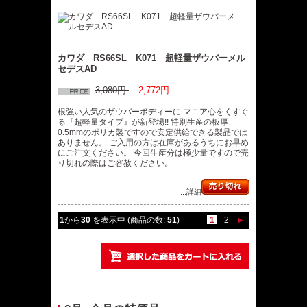
カワダ RS66SL K071 超軽量ザウバーメル
セデスAD
3,080円
2,772円
根強い人気のザウバーボディーに マニア心をくすぐ
る『超軽量タイプ』が新登場!! 特別生産の板厚
0.5mmのポリカ製ですので安定供給できる製品では
ありません。 ご入用の方は在庫があるうちにお早め
にご注文ください。 今回生産分は極少量ですので売
り切れの際はご容赦ください。
...詳細
1
から
30
を表示中 (商品の数:
51
)
1
2