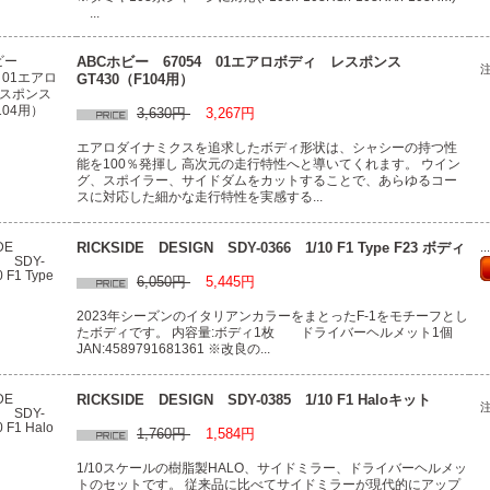
...
ABCホビー 67054 01エアロボディ レスポンス
GT430（F104用）
3,630円
3,267円
エアロダイナミクスを追求したボディ形状は、シャシーの持つ性
能を100％発揮し 高次元の走行特性へと導いてくれます。 ウイン
グ、スポイラー、サイドダムをカットすることで、あらゆるコー
スに対応した細かな走行特性を実感する...
RICKSIDE DESIGN SDY-0366 1/10 F1 Type F23 ボディ
.
6,050円
5,445円
2023年シーズンのイタリアンカラーをまとったF-1をモチーフとし
たボディです。 内容量:ボディ1枚 ドライバーヘルメット1個
JAN:4589791681361 ※改良の...
RICKSIDE DESIGN SDY-0385 1/10 F1 Haloキット
1,760円
1,584円
1/10スケールの樹脂製HALO、サイドミラー、ドライバーヘルメッ
トのセットです。 従来品に比べてサイドミラーが現代的にアップ