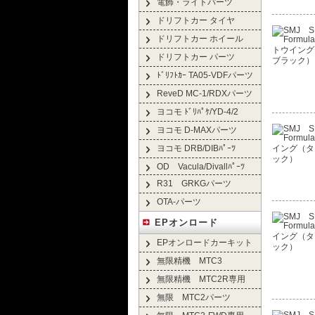
電飾・ライトパーツ
ドリフトカー タイヤ
ドリフトカー ホイール
ドリフトカー パーツ
ﾄﾞﾘﾌﾄｶｰ TA05-VDFパーツ
ReveD MC-1/RDXパーツ
ヨコモ ﾄﾞﾘﾊﾟｹ/YD-4/2
ヨコモ D-MAXパーツ
ヨコモ DRB/DIBﾊﾟｰﾂ
OD Vacula/Divallﾊﾟｰﾂ
R31 GRKGパーツ
OTA-パーツ
EPオンロード
EPオンロードカーキット
無限精機 MTC3
無限精機 MTC2R専用
無限 MTC2パーツ