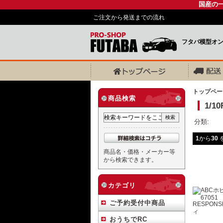
国産の
ご注文から発送までの流れ
フタバ模型オ
トップペー
商品検索
1/
分類:
1
から
30
を
商品名・価格・メーカー等
から検索できます。
カテゴリ
ご予約受付中商品
おうちでRC