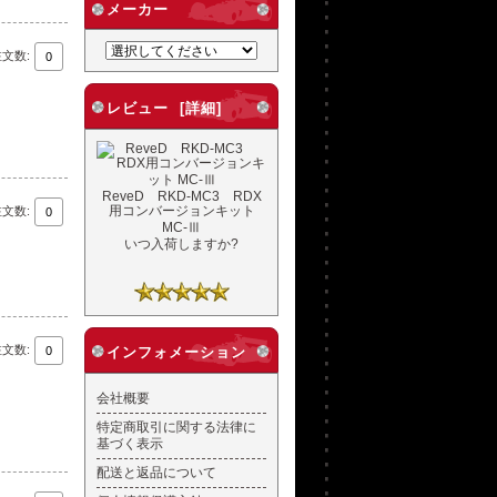
メーカー
注文数:
レビュー [詳細]
ReveD RKD-MC3 RDX
用コンバージョンキット
注文数:
MC-Ⅲ
いつ入荷しますか?
注文数:
インフォメーション
会社概要
特定商取引に関する法律に
基づく表示
配送と返品について