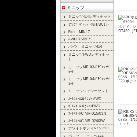
ミニッツ
ミニッツ4x4レディセット
ﾐﾆｯﾂﾊﾞｷﾞｰﾚﾃﾞｨｾｯﾄ/BCｾｯﾄ
First MINI-Z
AWD RS/BCS
パ−ツ ミニッツ4x4
ミニッツFWDレディセッ
ト
ミニッツMR-03ﾎﾞﾃﾞｨｼｬｼｰ
ｾｯﾄ
ミニッツMR-04ﾎﾞﾃﾞｨｼｬｼｰ
ｾｯﾄ
ミニッツシャシーセット
ｵｰﾄｽｹｰﾙｺﾚｸｼｮﾝ AWD
ｵｰﾄｽｹｰﾙｺﾚｸｼｮﾝFWD
ｵｰﾄｽｹｰﾙC MR-015/03N
ｵｰﾄｽｹｰﾙC MR-02/03W
ホワイトボディ/バンパー
パ－ツ ミニッツ4x4