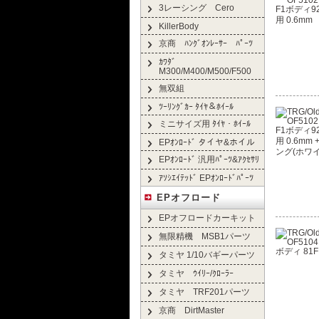
3レーシング Cero
KillerBody
京商 ﾊﾝｸﾞｵﾝﾚｰｻｰ ﾊﾟｰﾂ
ｶﾜﾀﾞ
M300/M400/M500/F500
無双組
ﾂｰﾘﾝｸﾞｶｰ ﾀｲﾔ＆ﾎｲｰﾙ
ミニサイズ用 ﾀｲﾔ・ﾎｲｰﾙ
EPｵﾝﾛｰﾄﾞ タイヤ&ホイル
EPｵﾝﾛｰﾄﾞ 汎用ﾊﾟｰﾂ&ｱｸｾｻﾘ
ｱｿｼｴｲﾃｯﾄﾞ EPｵﾝﾛｰﾄﾞﾊﾟｰﾂ
EPオフロード
EPオフロードカーキット
無限精機 MSB1パーツ
タミヤ 1/10バギーパーツ
タミヤ ｳｲﾘｰ/ｸﾛｰﾗｰ
タミヤ TRF201パーツ
京商 DirtMaster