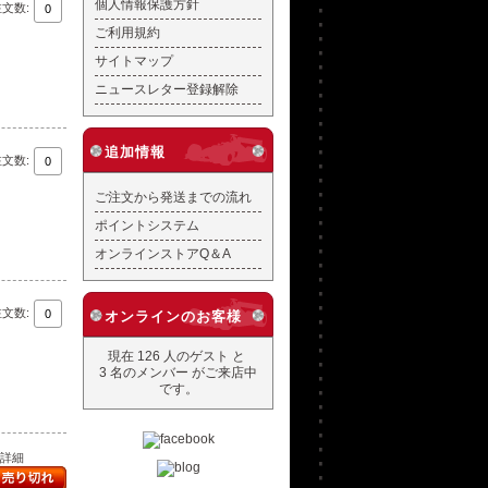
個人情報保護方針
注文数:
ご利用規約
サイトマップ
ニュースレター登録解除
追加情報
注文数:
ご注文から発送までの流れ
ポイントシステム
オンラインストアQ＆A
注文数:
オンラインのお客様
現在 126 人のゲスト と
3 名のメンバー がご来店中
です。
..詳細