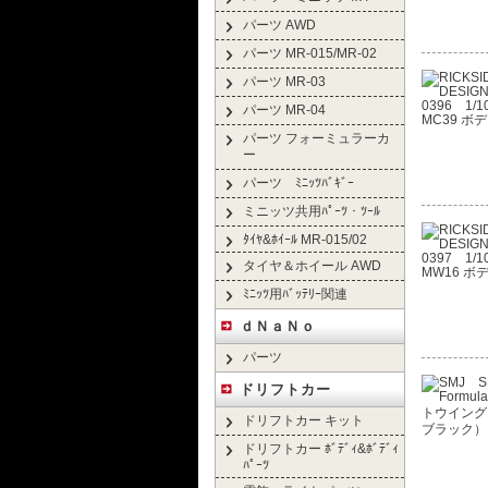
パーツ AWD
パーツ MR-015/MR-02
パーツ MR-03
パーツ MR-04
パーツ フォーミュラーカ
ー
パーツ ﾐﾆｯﾂﾊﾞｷﾞｰ
ミニッツ共用ﾊﾟｰﾂ・ﾂｰﾙ
ﾀｲﾔ&ﾎｲｰﾙ MR-015/02
タイヤ＆ホイール AWD
ﾐﾆｯﾂ用ﾊﾞｯﾃﾘｰ関連
ｄＮａＮｏ
パーツ
ドリフトカー
ドリフトカー キット
ドリフトカー ﾎﾞﾃﾞｨ&ﾎﾞﾃﾞｨ
ﾊﾟｰﾂ