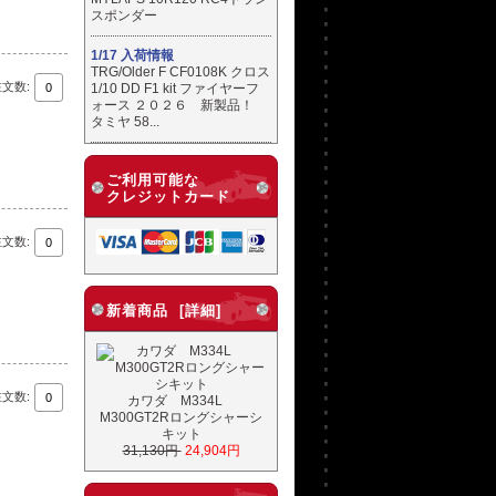
スポンダー
1/17 入荷情報
TRG/Older F CF0108K クロス
注文数:
1/10 DD F1 kit ファイヤーフ
ォース ２０２６ 新製品！
タミヤ 58...
ご利用可能な
クレジットカード
注文数:
新着商品 [詳細]
注文数:
カワダ M334L
M300GT2Rロングシャーシ
キット
31,130円
24,904円