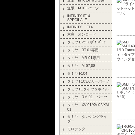
無限 MTC2-FWD専用
無限 MTC1パーツ
INFINITY IF14
SPECILALE
INFINITY IF14
京商 オンロード
タミヤ EPﾂｰﾘﾝｸﾞｶｰﾊﾟｰﾂ
タミヤ BT-01専用
タミヤ MB-01専用
タミヤ M-07,08
タミヤ F104
タミヤ F103/Cカーパーツ
タミヤ F1タイヤ＆ホイル
タミヤ RM-01 パーツ
タミヤ XV-01/XV-02/XM-
01
タミヤ ダンシングライ
ダー
モロテック