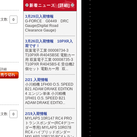
新着ニュース [詳細]
3月29日入荷情報
注文数:
G-FORCE G0449 DRC
Gauge(Digital Road
Clearance Gauge)
3月26日入荷情報 10PXR入
荷です！
双葉電子工業 00008734-3
T10PXR-R404SBSE 電動カー
用 双葉電子工業 00008735-3
T10PXR R404SBS-E 受信機2
個セット 電動カー用 双...
..詳細
2/21 入荷情報
小川精機 1FH00 O.S. SPEED
B21 ADAM DRAKE EDITION
4 エンジン単体 小川精機
1FH01 O.S. SPEED B21
ADAM DRAKE EDITIO...
2/19入荷情報
注文数:
MYLAPS 10R147 RC4 PRO
トランスポンダー(RC4デコー
ダー専用) MYLAPS 10R078
RC4 ハイブリッドポンダー
MYLAPS 10R120 RC4トラン