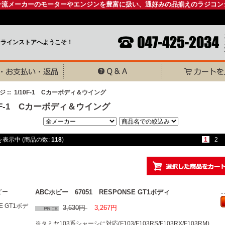
一流メーカーのモーターやエンジンを豊富に扱い、通好みの品揃えのラジコン
ンラインストアへようこそ！
ジ
:: 1/10F-1 Cカーボディ＆ウイング
10F-1 Cカーボディ＆ウイング
表示中 (商品の数:
118
)
1
2
ABCホビー 67051 RESPONSE GT1ボディ
.
3,630円
3,267円
※タミヤ103系シャーシに対応(F103/F103RS/F103RX/F103RM)