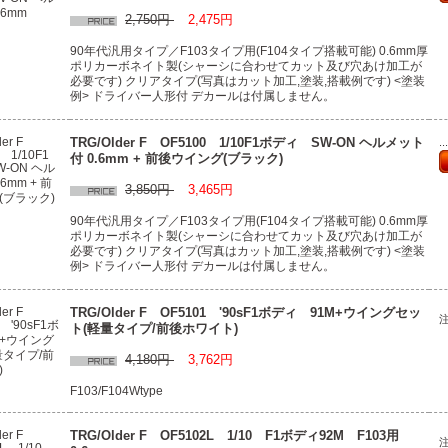
2,750円
2,475円
90年代汎用タイプ／F103タイプ用(F104タイプ搭載可能) 0.6mm厚
ポリカーボネイト製(シャーシに合わせてカット及び穴あけ加工が
必要です) クリアタイプ(写真はカット加工,塗装,搭載例です) <塗装
例> ドライバー人形付 デカールは付属しません。
TRG/Older F OF5100 1/10F1ボディ SW-ON ヘルメット
.
付 0.6mm + 前後ウイング(ブラック)
3,850円
3,465円
90年代汎用タイプ／F103タイプ用(F104タイプ搭載可能) 0.6mm厚
ポリカーボネイト製(シャーシに合わせてカット及び穴あけ加工が
必要です) クリアタイプ(写真はカット加工,塗装,搭載例です) <塗装
例> ドライバー人形付 デカールは付属しません。
TRG/Older F OF5101 '90sF1ボディ 91M+ウイングセッ
ト(軽量タイプ/前後ホワイト)
4,180円
3,762円
F103/F104Wtype
TRG/Older F OF5102L 1/10 F1ボディ92M F103用