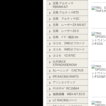
京商 アルティマ
RB5/6/6.6/7
京商 アルティマRT5
京商 アルティマSC
京商 レーザーZX-6/6.6/7
京商 レーザーZX-5
京商 ﾊﾞｷﾞｰ復刻 etc
ヨコモ 2WDオフロード
ヨコモ 4WDオフロード
ヨコモ YZ-870C
G-FORCE
XTRADA/GENOVA
3レーシング CACTUS
PR RACING PARTS
アソシエイテッド
ｱｿｼｴｲﾃｯﾄﾞ RC10B44
無限精機 MBX-6/7 ECO
LC RACINGパーツ