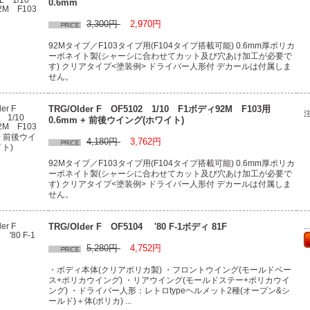
0.6mm
3,300円
2,970円
92Mタイプ／F103タイプ用(F104タイプ搭載可能) 0.6mm厚ポリカ
ーボネイト製(シャーシに合わせてカット及び穴あけ加工が必要で
す) クリアタイプ<塗装例> ドライバー人形付 デカールは付属しま
せん。
TRG/Older F OF5102 1/10 F1ボディ92M F103用
0.6mm + 前後ウイング(ホワイト)
4,180円
3,762円
92Mタイプ／F103タイプ用(F104タイプ搭載可能) 0.6mm厚ポリカ
ーボネイト製(シャーシに合わせてカット及び穴あけ加工が必要で
す) クリアタイプ<塗装例> ドライバー人形付 デカールは付属しま
せん。
TRG/Older F OF5104 '80 F-1ボディ 81F
.
5,280円
4,752円
・ボディ本体(クリアポリカ製) ・フロントウイング(モールドベー
ス+ポリカウイング) ・リアウイング(モールドステー+ポリカウイ
ング) ・ドライバー人形：レトロtypeヘルメット2種(オープン&シ
ールド)＋体(ポリカ) ...