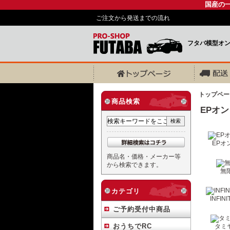
国産の
ご注文から発送までの流れ
フタバ模型オ
トップペー
商品検索
EPオ
EPオ
商品名・価格・メーカー等
から検索できます。
無
カテゴリ
INFINI
ご予約受付中商品
おうちでRC
タミヤ 