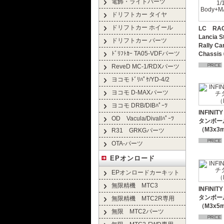
電飾・ライトパーツ
ドリフトカー タイヤ
ドリフトカー ホイール
LC RA
Lancia S
ドリフトカー パーツ
Rally C
ﾄﾞﾘﾌﾄｶｰ TA05-VDFパーツ
Chassi
ReveD MC-1/RDXパーツ
ヨコモ ﾄﾞﾘﾊﾟｹ/YD-4/2
ヨコモ D-MAXパーツ
ヨコモ DRB/DIBﾊﾟｰﾂ
INFINI
OD Vacula/Divallﾊﾟｰﾂ
タンボー
（M3x3
R31 GRKGパーツ
OTA-パーツ
EPオンロード
EPオンロードカーキット
無限精機 MTC3
INFINI
タンボー
無限精機 MTC2R専用
（M3x5
無限 MTC2パーツ