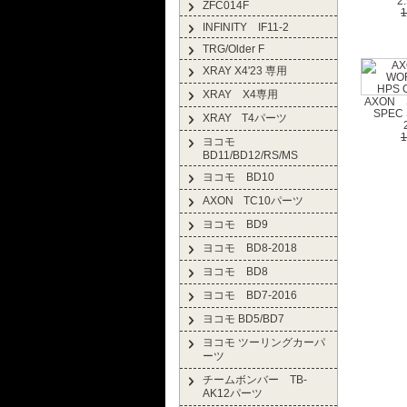
2.
ZFC014F
INFINITY IF11-2
TRG/Older F
XRAY X4'23 専用
XRAY X4専用
AXON 
SPEC 
XRAY T4パーツ
ヨコモ
BD11/BD12/RS/MS
ヨコモ BD10
AXON TC10パーツ
ヨコモ BD9
ヨコモ BD8-2018
ヨコモ BD8
ヨコモ BD7-2016
ヨコモ BD5/BD7
ヨコモ ツーリングカーパ
ーツ
チームボンバー TB-
AK12パーツ