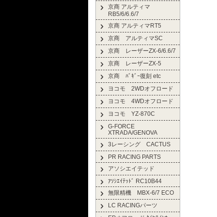
京商 アルティマ
RB5/6/6.6/7
京商 アルティマRT5
京商 アルティマSC
京商 レーザーZX-6/6.6/7
京商 レーザーZX-5
京商 ﾊﾞｷﾞｰ復刻 etc
ヨコモ 2WDオフロード
ヨコモ 4WDオフロード
ヨコモ YZ-870C
G-FORCE
XTRADA/GENOVA
3レーシング CACTUS
PR RACING PARTS
アソシエイテッド
ｱｿｼｴｲﾃｯﾄﾞ RC10B44
無限精機 MBX-6/7 ECO
LC RACINGパーツ