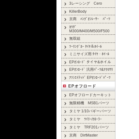
3レーシング Cero
KillerBody
京商 ﾊﾝｸﾞｵﾝﾚｰｻｰ ﾊﾟｰﾂ
ｶﾜﾀﾞ
M300/M400/M500/F500
無双組
ﾂｰﾘﾝｸﾞｶｰ ﾀｲﾔ＆ﾎｲｰﾙ
ミニサイズ用 ﾀｲﾔ・ﾎｲｰﾙ
EPｵﾝﾛｰﾄﾞ タイヤ&ホイル
EPｵﾝﾛｰﾄﾞ 汎用ﾊﾟｰﾂ&ｱｸｾｻﾘ
ｱｿｼｴｲﾃｯﾄﾞ EPｵﾝﾛｰﾄﾞﾊﾟｰﾂ
EPオフロード
EPオフロードカーキット
無限精機 MSB1パーツ
タミヤ 1/10バギーパーツ
タミヤ ｳｲﾘｰ/ｸﾛｰﾗｰ
タミヤ TRF201パーツ
京商 DirtMaster