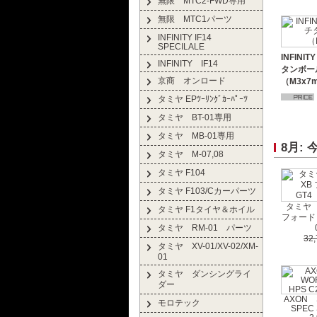
無限 MTC2-FWD専用
無限 MTC1パーツ
INFINITY IF14
SPECILALE
INFINI
INFINITY IF14
タンボー
京商 オンロード
（M3x7
タミヤ EPﾂｰﾘﾝｸﾞｶｰﾊﾟｰﾂ
タミヤ BT-01専用
タミヤ MB-01専用
8月:
タミヤ M-07,08
タミヤ F104
タミヤ F103/Cカーパーツ
タミヤ 5
タミヤ F1タイヤ＆ホイル
フォード 
タミヤ RM-01 パーツ
32
タミヤ XV-01/XV-02/XM-
01
タミヤ ダンシングライ
ダー
AXON 
モロテック
SPEC 