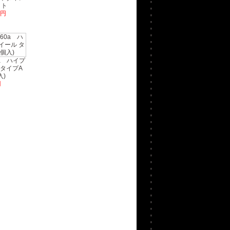
ット
6円
a ハイプ
タイプA
入)
円