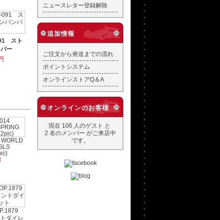
ニュースレター登録解除
追加情報
-091 スト
ンパー
ご注文から発送までの流れ
円
ポイントシステム
オンラインストアQ＆A
オンラインのお客様
現在 106 人のゲスト と
2 名のメンバー がご来店中
です。
 WORLD
SLS
ic)
円
.1879
ントダイレ