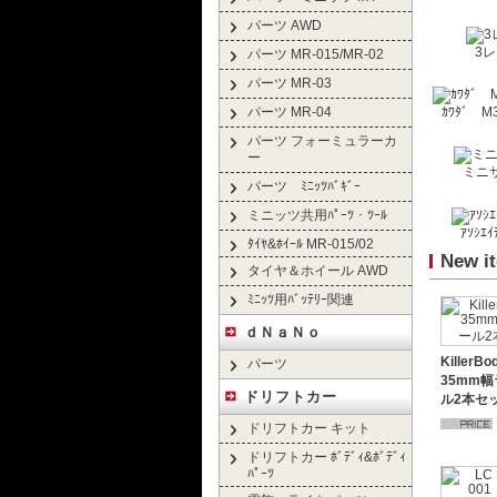
パーツ AWD
3レ
パーツ MR-015/MR-02
パーツ MR-03
パーツ MR-04
ｶﾜﾀﾞ M3
パーツ フォーミュラーカ
ー
ミニサ
パーツ ﾐﾆｯﾂﾊﾞｷﾞｰ
ミニッツ共用ﾊﾟｰﾂ・ﾂｰﾙ
ｱｿｼｴｲ
ﾀｲﾔ&ﾎｲｰﾙ MR-015/02
New i
タイヤ＆ホイール AWD
ﾐﾆｯﾂ用ﾊﾞｯﾃﾘｰ関連
ｄＮａＮｏ
Killer
パーツ
35mm
ドリフトカー
ル2本セ
ドリフトカー キット
ドリフトカー ﾎﾞﾃﾞｨ&ﾎﾞﾃﾞｨ
ﾊﾟｰﾂ