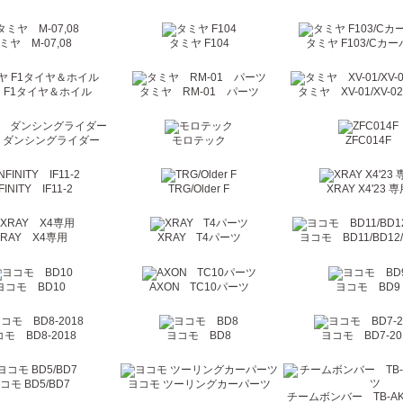
ミヤ M-07,08
タミヤ F104
タミヤ F103/Cカ
 F1タイヤ＆ホイル
タミヤ RM-01 パーツ
タミヤ XV-01/XV-02
 ダンシングライダー
モロテック
ZFC014F
FINITY IF11-2
TRG/Older F
XRAY X4'23 
XRAY X4専用
XRAY T4パーツ
ヨコモ BD11/BD12/
ヨコモ BD10
AXON TC10パーツ
ヨコモ BD9
モ BD8-2018
ヨコモ BD8
ヨコモ BD7-20
コモ BD5/BD7
ヨコモ ツーリングカーパーツ
チームボンバー TB-A