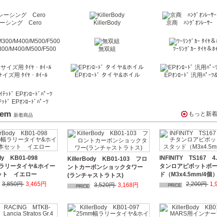
ーシング Cero
KillerBody
京商 ﾊﾝｸﾞｵﾝﾚｰｻｰ 
00/M400/M500/F500
無双組
ﾂｰﾘﾝｸﾞｶｰ ﾀｲﾔ＆ﾎ
イズ用 ﾀｲﾔ・ﾎｲｰﾙ
EPｵﾝﾛｰﾄﾞ タイヤ&ホイル
EPｵﾝﾛｰﾄﾞ 汎用ﾊﾟｰﾂ&
ﾃｯﾄﾞ EPｵﾝﾛｰﾄﾞﾊﾟｰﾂ
tem
もっと新
新着商品
Body KB01-098
INFINITY TS167 
KillerBody KB01-103 フロ
幅ラリータイヤ&ホイー
タンロアピボットボ
ントカーボンショックタワー
ット イエロー
ド（M3x4.5mm/4個
(ランチャストラトス)
3,850円
3,465円
2,200円
1,
3,520円
3,168円