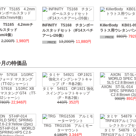
TY TS165 4.2mmチ
INFINITY TS168 チタンボー
KillerBody KB01
ルスタッド
ルスタッドセット（IF14スペチ
ラトス用ウレタンバ
mm/4個）
アーレ/26個）
880円
792
2,200円
1,980円
13,200円
11,880円
 今月の特価品
AXON ST-SL-014
7918 1/10RC XB
タミヤ 54921 OP.1921 強化
SPEC SPRING 
マスタング GT4 （TT-
スイングシャフトキャップ
C2.8:Brown (2p
02シャーシ）
（F・R各2個）
990円
891
,780円
22,946円
440円
352円
TRG TRG1536 アルミモー
ST-HP-014 WORLD
ターマウント
タミヤ 54879 OP
SPRING HPS C2.6-
4,180円
3,344円
TRF419アルミフロ