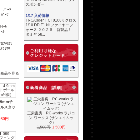
スポンダー
ﾊﾟｰﾂ
1/17 入荷情報
TRG/Older F CF0108K クロス
1/10 DD F1 kit ファイヤーフ
ォース ２０２６ 新製品！
ｲｰﾙ
タミヤ 58...
ｱｸｾｻﾘ
ご利用可能な
クレジットカード
着商品を見る
新着商品 [詳細]
4.9mmチ
ールスタッ
）
三栄書房 RC-works ラジコ
ン-ワークス (サンエイムッ
980円
ク)
1,500円
1,500円