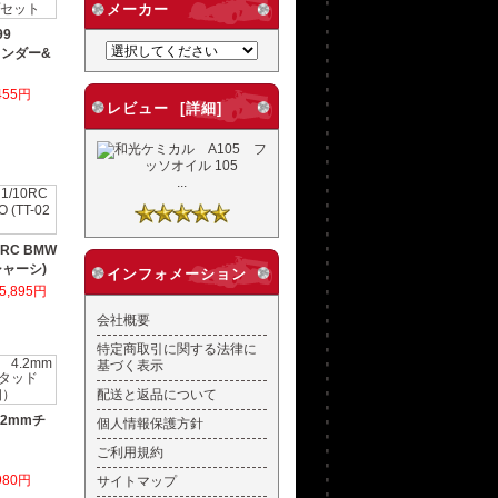
メーカー
099
ェンダー&
ト
455円
レビュー [詳細]
...
RC BMW
2シャーシ)
インフォメーション
5,895円
会社概要
特定商取引に関する法律に
基づく表示
配送と返品について
4.2mmチ
個人情報保護方針
ご利用規約
980円
サイトマップ