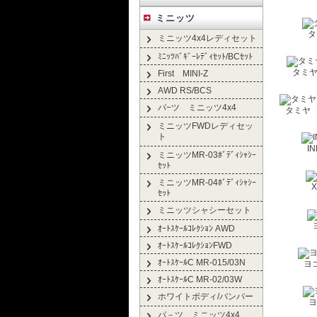
ミニッツ
タ
ミニッツ4x4レディセット
ﾐﾆｯﾂﾊﾞｷﾞｰﾚﾃﾞｨｾｯﾄ/BCｾｯﾄ
タミヤ
First MINI-Z
AWD RS/BCS
パ−ツ ミニッツ4x4
タミヤ
ミニッツFWDレディセッ
ト
IN
ミニッツMR-03ﾎﾞﾃﾞｨｼｬｼｰ
ｾｯﾄ
ミニッツMR-04ﾎﾞﾃﾞｨｼｬｼｰ
ｾｯﾄ
ミニッツシャシーセット
ｵｰﾄｽｹｰﾙｺﾚｸｼｮﾝ AWD
ｵｰﾄｽｹｰﾙｺﾚｸｼｮﾝFWD
ｵｰﾄｽｹｰﾙC MR-015/03N
ヨコ
ｵｰﾄｽｹｰﾙC MR-02/03W
ホワイトボディ/バンパー
ヨ
パ－ツ ミニッツ4x4