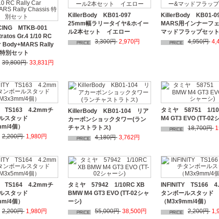
KillerBody KB01-097
KillerBody KB01-
25mm幅ラリータイヤ&ホイー
MARS用インナーフ
CING MTKB-001
ル2本セット イエロー
マッドフラップセッ
tratos Gr.4 1/10 RC
3,300円
2,970円
4,950円
4,
ar Body+MARS Rally
s 特別セット
39,800円
33,831円
TY TS163 4.2mmチ
タミヤ 58751 1/10
KillerBody KB01-104 リア
ルスタッド
M4 GT3 EVO (TT-0
カーボンショックタワー(ラン
mm/4個）
チャストラトス)
18,700円
1
2,200円
1,980円
4,180円
3,762円
TY TS164 4.2mmチ
タミヤ 57942 1/10RC XB
INFINITY TS166 
ルスタッド
BMW M4 GT3 EVO (TT-02シャ
タンボールスタッド
mm/4個）
ーシ)
（M3x9mm/4個）
2,200円
1,980円
55,000円
38,500円
2,200円
1,