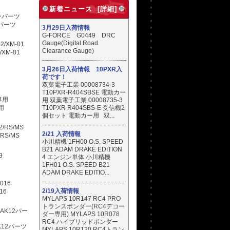
新着ニュース [詳細]
ーパーツ
3月29日入荷情報
G-FORCE G0449 DRC
Gauge(Digital Road
Clearance Gauge)
/XM-01
3月26日入荷情報 10PXR入
荷です！
双葉電子工業 00008734-3
T10PXR-R404SBSE 電動カー
用 双葉電子工業 00008735-3
専用
T10PXR R404SBS-E 受信機2
個セット 電動カー用 双...
2/21 入荷情報
RS/MS
小川精機 1FH00 O.S. SPEED
B21 ADAM DRAKE EDITION
4 エンジン単体 小川精機
1FH01 O.S. SPEED B21
ADAM DRAKE EDITIO...
2/19入荷情報
16
MYLAPS 10R147 RC4 PRO
トランスポンダー(RC4デコー
ダー専用) MYLAPS 10R078
RC4 ハイブリッドポンダー
K12パーツ
MYLAPS 10R120 RC4トラン