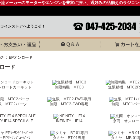
一流メーカーのモーターやエンジンを豊富に扱い、通好みの品揃えのラジコン
ンラインストアへようこそ！
ジ
:: EPオンロード
ンロード
ンロードカーキット
無限精機 MTC3
無限精機 MTC2
限 MTC2パーツ
無限 MTC2-FWD専用
無限 MTC1パ
TY IF14 SPECILALE
INFINITY IF14
京商 オンロー
EPﾂｰﾘﾝｸﾞｶｰﾊﾟｰﾂ
タミヤ BT-01専用
タミヤ MB-01