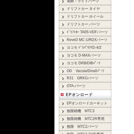
電飾・ライトパーツ
ドリフトカー タイヤ
ドリフトカー ホイール
ドリフトカー パーツ
ﾄﾞﾘﾌﾄｶｰ TA05-VDFパーツ
ReveD MC-1/RDXパーツ
ヨコモ ﾄﾞﾘﾊﾟｹ/YD-4/2
ヨコモ D-MAXパーツ
ヨコモ DRB/DIBﾊﾟｰﾂ
OD Vacula/Divallﾊﾟｰﾂ
R31 GRKGパーツ
OTA-パーツ
EPオンロード
EPオンロードカーキット
無限精機 MTC3
無限精機 MTC2R専用
無限 MTC2パーツ