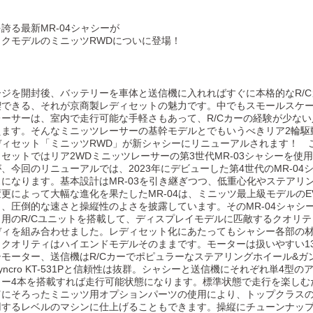
誇る最新MR-04シャシーが
ックモデルのミニッツRWDについに登場！
ージを開封後、バッテリーを車体と送信機に入れればすぐに本格的なR/C
喫できる、それが京商製レディセットの魅力です。中でもスモールスケ
レーサーは、室内で走行可能な手軽さもあって、R/Cカーの経験が少ない
えます。そんなミニッツレーサーの基幹モデルとでもいうべきリア2輪駆
ディセット「ミニッツRWD」が新シャシーにリニューアルされます！ 
セットではリア2WDミニッツレーサーの第3世代MR-03シャシーを使
、今回のリニューアルでは、2023年にデビューした第4世代のMR-04
になります。基本設計はMR-03を引き継ぎつつ、低重心化やステアリ
更によって大幅な進化を果たしたMR-04は、ミニッツ最上級モデルのE
、圧倒的な速さと操縦性のよさを披露しています。そのMR-04シャシ
ト用のR/Cユニットを搭載して、ディスプレイモデルに匹敵するクオリテ
ディを組み合わせました。レディセット化にあたってもシャシー各部の
、クオリティはハイエンドモデルそのままです。モーターは扱いやすい13
モーター、送信機はR/Cカーでポピュラーなステアリングホイール&ガ
yncro KT-531Pと信頼性は抜群。シャシーと送信機にそれぞれ単4型の
リー4本を搭載すれば走行可能状態になります。標準状態で走行を楽しむ
富にそろったミニッツ用オプションパーツの使用により、トップクラス
用するレベルのマシンに仕上げることもできます。操縦にチューンナッ