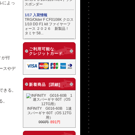
ルによっ
スポンダー
1/17 入荷情報
TRG/Older F CF0108K クロス
1/10 DD F1 kit ファイヤーフ
ォース ２０２６ 新製品！
タミヤ 58...
ご利用可能な
クレジットカード
ィが付
ースやデ
新着商品 [詳細]
着できる。
る。
INFINITY G016-60B 1速
スパーギヤ 60T（OS 12TG
用）
990円
891円