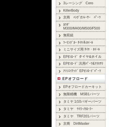
3レーシング Cero
KillerBody
京商 ﾊﾝｸﾞｵﾝﾚｰｻｰ ﾊﾟｰﾂ
ｶﾜﾀﾞ
M300/M400/M500/F500
無双組
ﾂｰﾘﾝｸﾞｶｰ ﾀｲﾔ＆ﾎｲｰﾙ
ミニサイズ用 ﾀｲﾔ・ﾎｲｰﾙ
EPｵﾝﾛｰﾄﾞ タイヤ&ホイル
EPｵﾝﾛｰﾄﾞ 汎用ﾊﾟｰﾂ&ｱｸｾｻﾘ
ｱｿｼｴｲﾃｯﾄﾞ EPｵﾝﾛｰﾄﾞﾊﾟｰﾂ
EPオフロード
EPオフロードカーキット
無限精機 MSB1パーツ
タミヤ 1/10バギーパーツ
タミヤ ｳｲﾘｰ/ｸﾛｰﾗｰ
タミヤ TRF201パーツ
京商 DirtMaster