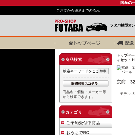
国産の
ご注文から発送までの流れ
フタバ模型オ
トップペー
商品検索
ィセット H
京商 32
商品名・価格・メーカー等
モデル: 3
から検索できます。
カテゴリ
ご予約受付中商品
おうちでRC