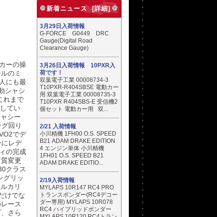
新着ニュース [詳細]
3月29日入荷情報
G-FORCE G0449 DRC
Gauge(Digital Road
Clearance Gauge)
カーの操
3月26日入荷情報 10PXR入
荷です！
ールのミ
双葉電子工業 00008734-3
人にも最
T10PXR-R404SBSE 電動カー
動シャシ
用 双葉電子工業 00008735-3
これまで
T10PXR R404SBS-E 受信機2
用してい
個セット 電動カー用 双...
シャシー
ング回り
2/21 入荷情報
小川精機 1FH00 O.S. SPEED
VO2でデ
B21 ADAM DRAKE EDITION
ーにレデ
4 エンジン単体 小川精機
ィの完成
1FH01 O.S. SPEED B21
材質変更
ADAM DRAKE EDITIO...
0クラス
ングリッ
2/19入荷情報
アルカリ
MYLAPS 10R147 RC4 PRO
トランスポンダー(RC4デコー
だけでな
ダー専用) MYLAPS 10R078
のレース
RC4 ハイブリッドポンダー
プ、さら
MYLAPS 10R120 RC4トラン