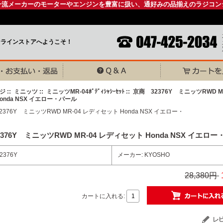
一流メーカーのモーターやエンジンを豊富に扱い、通好みの品揃えのラジコン
ンラインストアへようこそ！
ジ
::
ミニッツ
::
ミニッツMR-04ﾎﾞﾃﾞｨｼｬｼｰｾｯﾄ
:: 京商 32376Y ミニッツRWD M
onda NSX イエロー・パール
376Y ミニッツRWD MR-04 レディセット Honda NSX イエロ
2376Y
メーカー: KYOSHO
28,380円
カートに入れる: