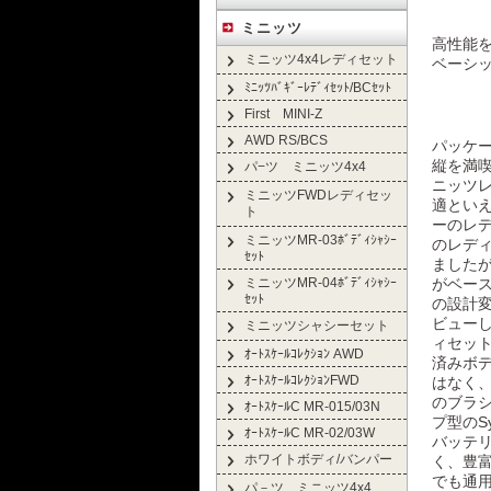
ミニッツ
高性能を
ミニッツ4x4レディセット
ベーシ
ﾐﾆｯﾂﾊﾞｷﾞｰﾚﾃﾞｨｾｯﾄ/BCｾｯﾄ
First MINI-Z
AWD RS/BCS
パッケ
縦を満
パ−ツ ミニッツ4x4
ニッツ
ミニッツFWDレディセッ
適とい
ト
ーのレ
ミニッツMR-03ﾎﾞﾃﾞｨｼｬｼｰ
のレディ
ｾｯﾄ
ましたが
ミニッツMR-04ﾎﾞﾃﾞｨｼｬｼｰ
がベース
ｾｯﾄ
の設計変
ビューし
ミニッツシャシーセット
ィセッ
ｵｰﾄｽｹｰﾙｺﾚｸｼｮﾝ AWD
済みボ
ｵｰﾄｽｹｰﾙｺﾚｸｼｮﾝFWD
はなく
のブラシ
ｵｰﾄｽｹｰﾙC MR-015/03N
プ型のS
ｵｰﾄｽｹｰﾙC MR-02/03W
バッテ
ホワイトボディ/バンパー
く、豊
でも通
パ－ツ ミニッツ4x4