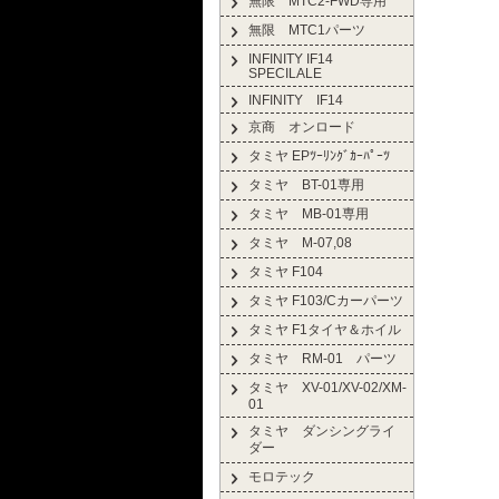
無限 MTC2-FWD専用
無限 MTC1パーツ
INFINITY IF14
SPECILALE
INFINITY IF14
京商 オンロード
タミヤ EPﾂｰﾘﾝｸﾞｶｰﾊﾟｰﾂ
タミヤ BT-01専用
タミヤ MB-01専用
タミヤ M-07,08
タミヤ F104
タミヤ F103/Cカーパーツ
タミヤ F1タイヤ＆ホイル
タミヤ RM-01 パーツ
タミヤ XV-01/XV-02/XM-
01
タミヤ ダンシングライ
ダー
モロテック