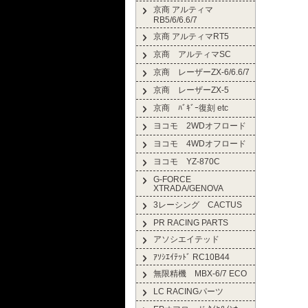
京商 アルティマ
RB5/6/6.6/7
京商 アルティマRT5
京商 アルティマSC
京商 レーザーZX-6/6.6/7
京商 レーザーZX-5
京商 ﾊﾞｷﾞｰ復刻 etc
ヨコモ 2WDオフロード
ヨコモ 4WDオフロード
ヨコモ YZ-870C
G-FORCE
XTRADA/GENOVA
3レーシング CACTUS
PR RACING PARTS
アソシエイテッド
ｱｿｼｴｲﾃｯﾄﾞ RC10B44
無限精機 MBX-6/7 ECO
LC RACINGパーツ