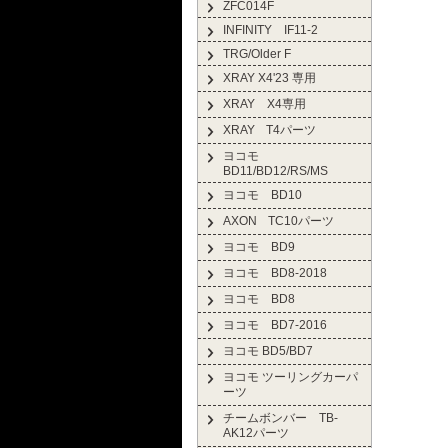
ZFC014F
INFINITY IF11-2
TRG/Older F
XRAY X4'23 専用
XRAY X4専用
XRAY T4パーツ
ヨコモ
BD11/BD12/RS/MS
ヨコモ BD10
AXON TC10パーツ
ヨコモ BD9
ヨコモ BD8-2018
ヨコモ BD8
ヨコモ BD7-2016
ヨコモ BD5/BD7
ヨコモ ツーリングカーパ
ーツ
チームボンバー TB-
AK12パーツ