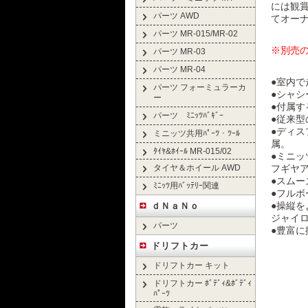
には観賞
パーツ AWD
てオーナ
パーツ MR-015/MR-02
※別売の
パーツ MR-03
パーツ MR-04
●室内で
パーツ フォーミュラーカ
●シャ
ー
●付属す
パーツ ﾐﾆｯﾂﾊﾞｷﾞｰ
●従来型
●ディ
ミニッツ共用ﾊﾟｰﾂ・ﾂｰﾙ
属。
ﾀｲﾔ&ﾎｲｰﾙ MR-015/02
●ミニ
タイヤ＆ホイール AWD
フギヤ
●スム
ﾐﾆｯﾂ用ﾊﾞｯﾃﾘｰ関連
●フル
●操縦を
ｄＮａＮｏ
ジャイ
パーツ
●豊富
ドリフトカー
ドリフトカー キット
ドリフトカー ﾎﾞﾃﾞｨ&ﾎﾞﾃﾞｨ
ﾊﾟｰﾂ