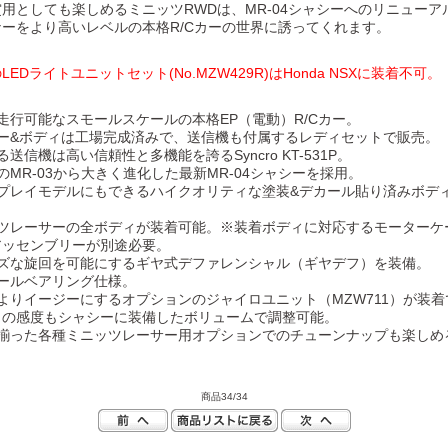
用としても楽しめるミニッツRWDは、MR-04シャシーへのリニューア
ーをより高いレベルの本格R/Cカーの世界に誘ってくれます。
LEDライトユニットセット(No.MZW429R)はHonda NSXに装着不可。
走行可能なスモールスケールの本格EP（電動）R/Cカー。
シー&ボディは工場完成済みで、送信機も付属するレディセットで販売。
る送信機は高い信頼性と多機能を誇るSyncro KT-531P。
のMR-03から大きく進化した最新MR-04シャシーを採用。
スプレイモデルにもできるハイクオリティな塗装&デカール貼り済みボデ
ッツレーサーの全ボディが装着可能。※装着ボディに対応するモーターケ
アッセンブリーが別途必要。
ーズな旋回を可能にするギヤ式デファレンシャル（ギヤデフ）を装備。
ボールベアリング仕様。
よりイージーにするオプションのジャイロユニット（MZW711）が装
ロの感度もシャシーに装備したボリュームで調整可能。
に揃った各種ミニッツレーサー用オプションでのチューンナップも楽しめ
商品34/34