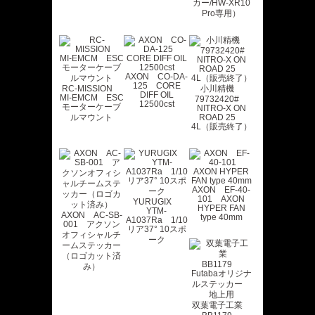
カー/HW-XR10
Pro専用）
AXON CO-DA-
125 CORE
RC-MISSION
小川精機
DIFF OIL
MI-EMCM ESC
79732420#
12500cst
モーターケーブ
NITRO-X ON
ルマウント
ROAD 25
4L（販売終了）
AXON EF-40-
101 AXON
YURUGIX
HYPER FAN
YTM-
AXON AC-SB-
type 40mm
A1037Ra 1/10
001 アクソン
リア37° 10スポ
オフィシャルチ
ーク
ームステッカー
（ロゴカット済
み）
双葉電子工業