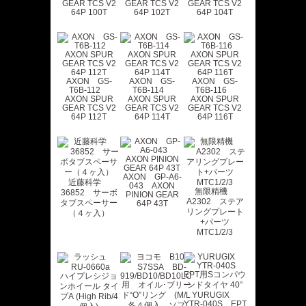
GEAR TCS V2
GEAR TCS V2
GEAR TCS V2
64P 100T
64P 102T
64P 104T
AXON GS-
AXON GS-
AXON GS-
T6B-112
T6B-114
T6B-116
AXON SPUR
AXON SPUR
AXON SPUR
GEAR TCS V2
GEAR TCS V2
GEAR TCS V2
64P 112T
64P 114T
64P 116T
AXON GP-A6-
近藤科学
043 AXON
無限精機
36852 サーボ
PINION GEAR
A2302 ステア
タブスペーサー
64P 43T
リングプレート
（４ヶ入）
+パーツ
MTC1/2/3
YURUGIX
YTR-040S EPT