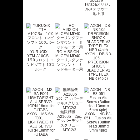
BB1179
Futabaオリジナ
ルステッカー
地上用
YURUGIX
RC-MISSION
AXON DB-NB-
YTM-A10CSa
MI-CFM-MD40
105
1/10フロントコ
クーリングファ
PRECISION
ンビソフト 10ス
ンマウント ミ
SHOCK
ポーク
ッドモーター用
BLADDER V2
TYPE FLEX
NBR (4pic)
無限精機
AXON MS-SA-
AXON NB-B3-
A2160b 2pc.
F001
051 Fusion Alu
アッパーデッキ
LIGHTWEIGHT
Screw (Button
スクリュー
ALU SERVO
Head 3mm x
MTC2/3
HORN 18mm for
5mm 4pic)
FUTABA