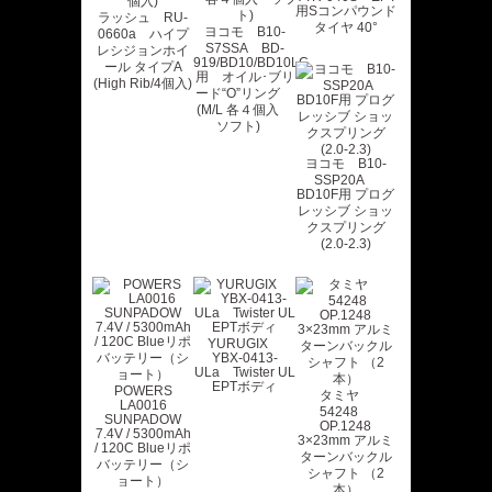
用Sコンパウンド
ラッシュ RU-
タイヤ 40°
ヨコモ B10-
0660a ハイプ
S7SSA BD-
レシジョンホイ
919/BD10/BD10LC
ール タイプA
用 オイル･ブリ
(High Rib/4個入)
ード“O”リング
(M/L 各４個入
ソフト)
ヨコモ B10-
SSP20A
BD10F用 プログ
レッシブ ショッ
クスプリング
(2.0-2.3)
YURUGIX
YBX-0413-
ULa Twister UL
EPTボディ
POWERS
タミヤ
LA0016
54248
SUNPADOW
OP.1248
7.4V / 5300mAh
3×23mm アルミ
/ 120C Blueリポ
ターンバックル
バッテリー（シ
シャフト （2
ョート）
本）