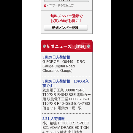
パスワードを忘れた方
無料メンバー登録で
お買い物がお得に！
新着ニュース [詳細]
3月29日入荷情報
G-FORCE G0449 DRC
Gauge(Digital Road
Clearance Gauge)
3月26日入荷情報 10PXR入
荷です！
双葉電子工業 00008734-3
T10PXR-R404SBSE 電動カー
用 双葉電子工業 00008735-3
T10PXR R404SBS-E 受信機2
個セット 電動カー用 双...
2/21 入荷情報
小川精機 1FH00 O.S. SPEED
B21 ADAM DRAKE EDITION
4 エンジン単体 小川精機