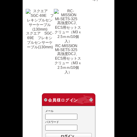
スクエア SGC-
69E フレキシ
ブルセンサーケ
RC-MISSION
ーブル(130mm)
MI-SETS-325
高強度DCJ、
ECS用セットス
クリュー（M3ｘ
2.5ｍｍ/10個
入）
会員様ログイン
メール
パスワード