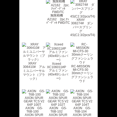
無限精機
A2162 2pc.ｱｯ
XRAY
ﾊﾟｰﾃﾞｯｷ FWD/TC
308274# ダン
パースプリン
グ
4S(C2.3/2pcs/T4)
XRAY
Xceed
RC-MISSION
306410# アル
XC106011#P
MI-CFS-30
アルミファン
ミユニバーサル
30mmクーリン
(40x40/シルバ
マウント（ブラ
グファンシュラ
ー)
ック）
ウド
AXON GS-
AXON GS-
AXON GS-
T6B-100
T6B-102
T6B-104
AXON SPUR
AXON SPUR
AXON SPUR