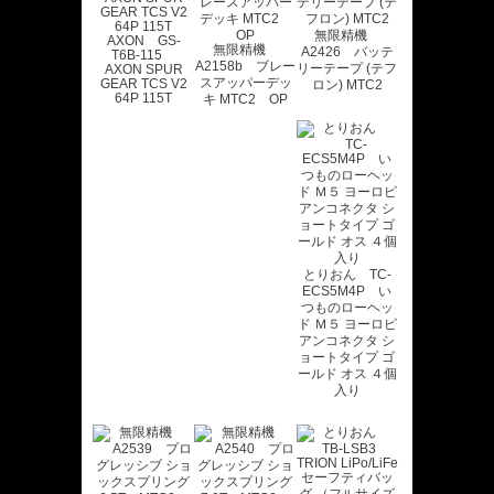
無限精機
AXON GS-
無限精機
A2426 バッテ
T6B-115
A2158b ブレー
リーテープ (テフ
AXON SPUR
スアッパーデッ
GEAR TCS V2
ロン) MTC2
64P 115T
キ MTC2 OP
とりおん TC-
ECS5M4P い
つものローヘッ
ド Ｍ５ ヨーロピ
アンコネクタ シ
ョートタイプ ゴ
ールド オス ４個
入り