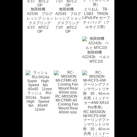
無限精機
無限精機
とりおん TB-
A2539 プログ
A2540 プログ
LSB3 TRION
LiPo/LiFe セーフ
レッシブ ショッ
レッシブ ショッ
ティバッグ （フ
クスプリング
クスプリング
ルサイズ用）
6.5T MTC2
7.0T MTC2
OP
OP
無限精機
A2242b ベルト
MTC2/3
ラッシュ RU-
RC-MISSION
0414a Super
MI-CFMR-40
High Speed
Cooling Fan
fan 40x40
Mount Rear
11mm
RC-MISSION
40mm size.
MI-RCFS-HW
クーリングファ
ンマウントリヤ
用 30，40ｍｍ
共用（ミッドー