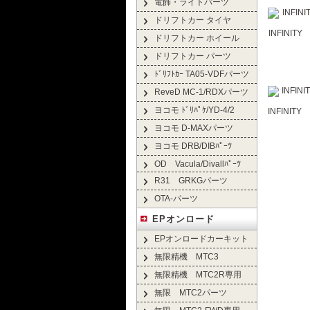
電飾・ライトパーツ
ドリフトカー タイヤ
INFINI
ドリフトカー ホイール
ドリフトカー パーツ
ﾄﾞﾘﾌﾄｶｰ TA05-VDFパーツ
ReveD MC-1/RDXパーツ
ヨコモ ﾄﾞﾘﾊﾟｹ/YD-4/2
INFINIT
ヨコモ D-MAXパーツ
ヨコモ DRB/DIBﾊﾟｰﾂ
OD Vacula/Divallﾊﾟｰﾂ
R31 GRKGパーツ
OTA-パーツ
EPオンロード
EPオンロードカーキット
無限精機 MTC3
無限精機 MTC2R専用
無限 MTC2パーツ