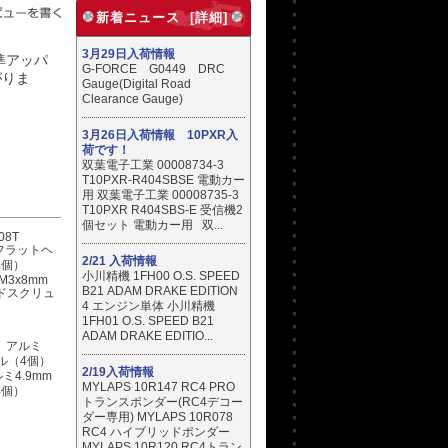
新着ニュース [詳細]
3月29日入荷情報
準アッパ
G-FORCE G0449 DRC
がりま
Gauge(Digital Road
Clearance Gauge)
3月26日入荷情報 10PXR入
荷です！
双葉電子工業 00008734-3
T10PXR-R404SBSE 電動カー
用 双葉電子工業 00008735-3
T10PXR R404SBS-E 受信機2
個セット 電動カー用 双...
2/21 入荷情報
小川精機 1FH00 O.S. SPEED
 M3x8mm
B21 ADAM DRAKE EDITION
ドスクリュ
4 エンジン単体 小川精機
1FH01 O.S. SPEED B21
ADAM DRAKE EDITIO...
2/19入荷情報
ルミ4.9mm
MYLAPS 10R147 RC4 PRO
4個）
トランスポンダー(RC4デコー
ダー専用) MYLAPS 10R078
RC4 ハイブリッドポンダー
MYLAPS 10R120 RC4トラン