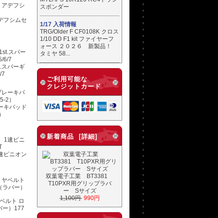
スポンダー
リアデフシムセ
1/17 入荷情報
TRG/Older F CF0108K クロス
1/10 DD F1 kit ファイヤーフ
ォース ２０２６ 新製品！
タミヤ 58...
t.スパーギ
/7
ご利用可能な
クレジットカード
ブレーキパッド
2）
新着商品 [詳細]
 1速ピニオン
双葉電子工業 BT3381
T10PXR用グリップラバ
ー Sサイズ
1,100円
990円
ヤベルト ロ
ー）177