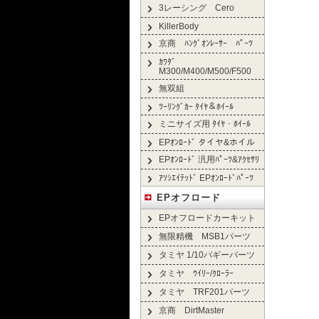
3レーシング Cero
KillerBody
京商 ﾊﾝｸﾞｵﾝﾚｰｻｰ ﾊﾟｰﾂ
ｶﾜﾀﾞ
M300/M400/M500/F500
無双組
ﾂｰﾘﾝｸﾞｶｰ ﾀｲﾔ＆ﾎｲｰﾙ
ミニサイズ用 ﾀｲﾔ・ﾎｲｰﾙ
EPｵﾝﾛｰﾄﾞ タイヤ&ホイル
EPｵﾝﾛｰﾄﾞ 汎用ﾊﾟｰﾂ&ｱｸｾｻﾘ
ｱｿｼｴｲﾃｯﾄﾞ EPｵﾝﾛｰﾄﾞﾊﾟｰﾂ
EPオフロード
EPオフロードカーキット
無限精機 MSB1パーツ
タミヤ 1/10バギーパーツ
タミヤ ｳｲﾘｰ/ｸﾛｰﾗｰ
タミヤ TRF201パーツ
京商 DirtMaster