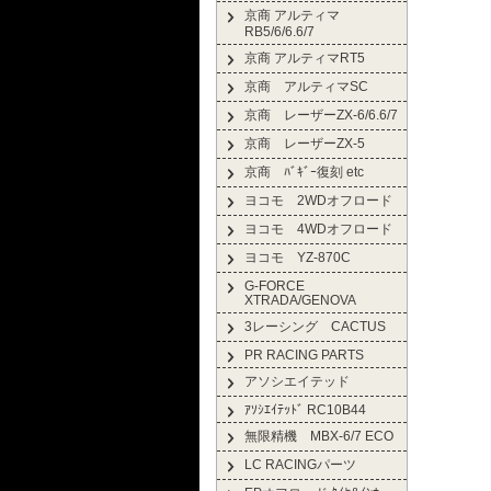
京商 アルティマ
RB5/6/6.6/7
京商 アルティマRT5
京商 アルティマSC
京商 レーザーZX-6/6.6/7
京商 レーザーZX-5
京商 ﾊﾞｷﾞｰ復刻 etc
ヨコモ 2WDオフロード
ヨコモ 4WDオフロード
ヨコモ YZ-870C
G-FORCE
XTRADA/GENOVA
3レーシング CACTUS
PR RACING PARTS
アソシエイテッド
ｱｿｼｴｲﾃｯﾄﾞ RC10B44
無限精機 MBX-6/7 ECO
LC RACINGパーツ