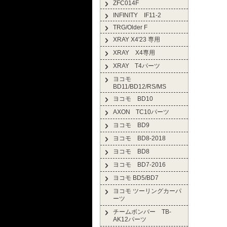
ZFC014F
INFINITY IF11-2
TRG/Older F
XRAY X4'23 専用
XRAY X4専用
XRAY T4パーツ
ヨコモ
BD11/BD12/RS/MS
ヨコモ BD10
AXON TC10パーツ
ヨコモ BD9
ヨコモ BD8-2018
ヨコモ BD8
ヨコモ BD7-2016
ヨコモ BD5/BD7
ヨコモ ツーリングカーパ
ーツ
チームボンバー TB-
AK12パーツ