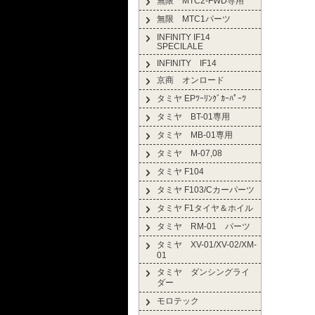
無限 MTC2-FWD専用
無限 MTC1パーツ
INFINITY IF14
SPECILALE
INFINITY IF14
京商 オンロード
タミヤ EPﾂｰﾘﾝｸﾞｶｰﾊﾟｰﾂ
タミヤ BT-01専用
タミヤ MB-01専用
タミヤ M-07,08
タミヤ F104
タミヤ F103/Cカーパーツ
タミヤ F1タイヤ＆ホイル
タミヤ RM-01 パーツ
タミヤ XV-01/XV-02/XM-
01
タミヤ ダンシングライ
ダー
モロテック