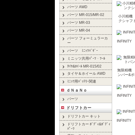
パーツ AWD
パーツ MR-015/MR-02
小川精機 
クシャフト
パーツ MR-03
パーツ MR-04
パーツ フォーミュラーカ
INFINI
ー
パーツ ﾐﾆｯﾂﾊﾞｷﾞｰ
ミニッツ共用ﾊﾟｰﾂ・ﾂｰﾙ
ﾀｲﾔ&ﾎｲｰﾙ MR-015/02
無限精機 T
タイヤ＆ホイール AWD
ンパー&ボデ
ﾐﾆｯﾂ用ﾊﾞｯﾃﾘｰ関連
ｄＮａＮｏ
INFINI
パーツ
ドリフトカー
ドリフトカー キット
INFINIT
ドリフトカー ﾎﾞﾃﾞｨ&ﾎﾞﾃﾞｨ
ﾊﾟｰﾂ