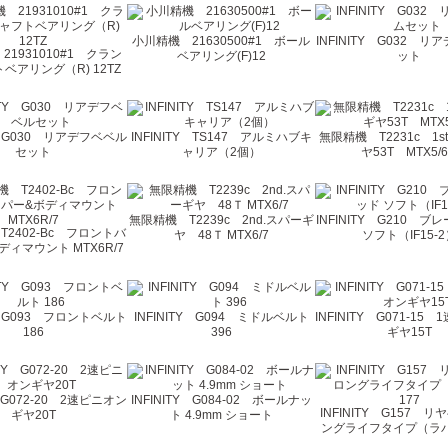
小川精機 21630500#1 ボール
INFINITY G032 
21931010#1 クラン
ベアリング(F)12
ット
ベアリング（R) 12TZ
TY G030 リアデフベベル
INFINITY TS147 アルミハブキ
無限精機 T2231c 1s
セット
ャリア（2個）
ヤ53T MTX5/6
無限精機 T2239c 2nd.スパーギ
INFINITY G210 
2402-Bc フロントバ
ヤ 48Ｔ MTX6/7
ソフト（IF15-
ィマウント MTX6R/7
TY G093 フロントベルト
INFINITY G094 ミドルベルト
INFINITY G071-15
186
396
ギヤ15T
Y G072-20 2速ピニオン
INFINITY G084-02 ボールナッ
INFINITY G157 リ
ギヤ20T
ト 4.9mm ショート
ングライフタイプ（ラバ