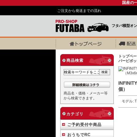
国産の
ご注文から発送までの流れ
フタバ模型オ
トップペー
商品検索
パーピボッ
INFIN
個）
商品名・価格・メーカー等
から検索できます。
モデル: T
カテゴリ
ご予約受付中商品
おうちでRC