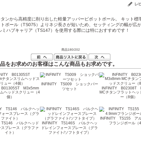
チタンから高精度に削り出した軽量アッパーピボットボール。 キット標
トボール（TS075）よりネジ長さが短いため、セッティングの幅が広
ルミハブキャリア（TS147）を使用する際には特におすすめです！
商品180/202
品をお求めのお客様はこんな商品もお求めです。
INFINITY TS009 ショックパー
Y B01305ST M3x5mm
INFINITY B02308T
ツセット
ムヘッドスクリュー（4
MCチタンフラットヘッ
個）
ー（8個）
INFINITY TS155 ア
TY TS146 バルクヘッド
INFINITY TS146S バルクヘッ
フランジボール（
ースブレース（グラファ
ドレインフォースブレース（グラ
イト）
ファイト/ソフトタイプ）