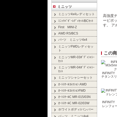
ミニッツ
ミニッツ4x4レディセット
高強度
ーピボッ
ﾐﾆｯﾂﾊﾞｷﾞｰﾚﾃﾞｨｾｯﾄ/BCｾｯﾄ
す。 ア
First MINI-Z
AWD RS/BCS
パ−ツ ミニッツ4x4
ミニッツFWDレディセッ
ト
この商
ミニッツMR-03ﾎﾞﾃﾞｨｼｬｼｰ
ｾｯﾄ
ミニッツMR-04ﾎﾞﾃﾞｨｼｬｼｰ
ｾｯﾄ
INFINIT
チタンスリ
ミニッツシャシーセット
ｵｰﾄｽｹｰﾙｺﾚｸｼｮﾝ AWD
ｵｰﾄｽｹｰﾙｺﾚｸｼｮﾝFWD
ｵｰﾄｽｹｰﾙC MR-015/03N
INFINI
ｵｰﾄｽｹｰﾙC MR-02/03W
レンフォ
ホワイトボディ/バンパー
パ－ツ ミニッツ4x4