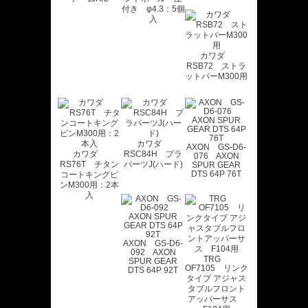
付き φ4.3：5個
入
カワダ
RSB72 ストラ
ットバーM300用
カワダ
AXON GS-D6-
カワダ
RSC84H プラ
076 AXON
RS76T チタン
パーツJ(ハード)
SPUR GEAR
DTS 64P 76T
コートキングピ
ンM300用：2本
入
AXON GS-D6-
092 AXON
TRG
SPUR GEAR
OF7105 リンク
DTS 64P 92T
タイプ アジャス
タブルフロント
アッパーサス