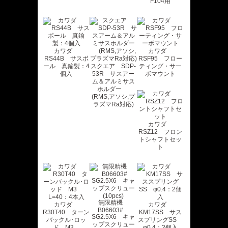
F104用
カワダ
カワダ
RS44B サスボ
RSF95 フロー
ール 真鍮製：4
スクエア SDP-
ティング・サー
個入
53R サスアー
ボマウント
ム＆アルミサス
ホルダー
(RMS,アソシ,プ
ラズマRa対応)
カワダ
RSZ12 フロン
トシャフトセッ
ト
無限精機
カワダ
カワダ
B06603#
R30T40 ターン
KM17SS サス
SG2.5X6 キャ
バックル･ロッ
スプリングSS
ップスクリュー
ド M3
φ0.4：2個入