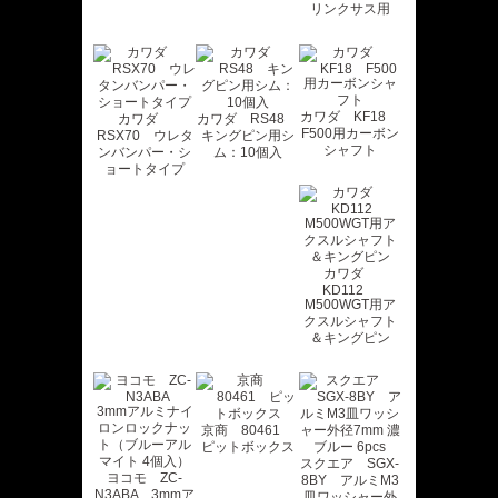
リンクサス用
カワダ KF18
カワダ
カワダ RS48
F500用カーボン
RSX70 ウレタ
キングピン用シ
シャフト
ンバンパー・シ
ム：10個入
ョートタイプ
カワダ
KD112
M500WGT用ア
クスルシャフト
＆キングピン
京商 80461
ピットボックス
スクエア SGX-
ヨコモ ZC-
8BY アルミM3
N3ABA 3mmア
皿ワッシャー外