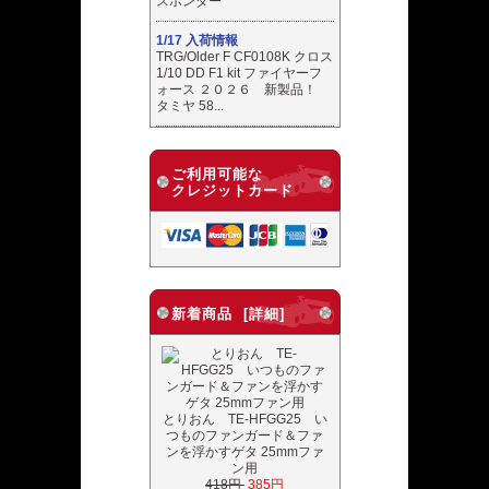
スポンダー
1/17 入荷情報
TRG/Older F CF0108K クロス
1/10 DD F1 kit ファイヤーフ
ォース ２０２６ 新製品！
タミヤ 58...
ご利用可能な
クレジットカード
新着商品 [詳細]
とりおん TE-HFGG25 い
つものファンガード＆ファ
ンを浮かすゲタ 25mmファ
ン用
418円
385円