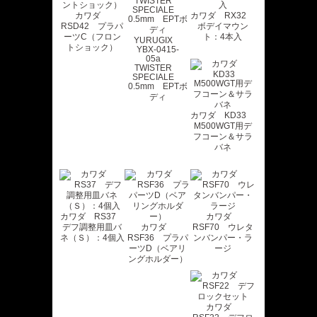
カワダ
カワダ RX32
RSD42 プラパ
ボデイマウン
ーツC（フロン
ト：4本入
YURUGIX
トショック）
YBX-0415-
05a
TWISTER
SPECIALE
0.5mm EPTボ
ディ
カワダ KD33
M500WGT用デ
フコーン＆サラ
バネ
カワダ RS37
カワダ
デフ調整用皿バ
カワダ
RSF70 ウレタ
ネ（Ｓ）：4個入
RSF36 プラパ
ンバンパー・ラ
ーツD（ベアリ
ージ
ングホルダー）
カワダ