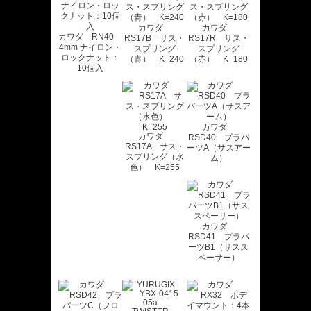
カワダ
カワダ
カワダ RN40
RS17B サス・
RS17R サス・
4mm ナイロン・
スプリング
スプリング
ロックナット：
（青） K=240
（赤） K=180
10個入
カワダ
カワダ
RSD40 プラパ
RS17A サス・
ーツA（サスアー
スプリング（水
ム）
色） K=255
カワダ
RSD41 プラパ
ーツB1（サスス
ペーサー）