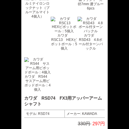
ルミナイロンロ
径7mm 濃ブルー
ックナット（ブ
6pcs
ルーアルマイト
4個入）
カワダ
カワダ
RSC13 HEXピ
RSD43 4.8ボ
ボットボール：5
ール付ターンバ
個入
ックル
カワダ RS44
サスアーム用ピ
ポッドボール：4
個入
カワダ RSD74 FX3用アッパーアーム
シャフト
モデル: RSD74
メーカー: KAWADA
330円
297円