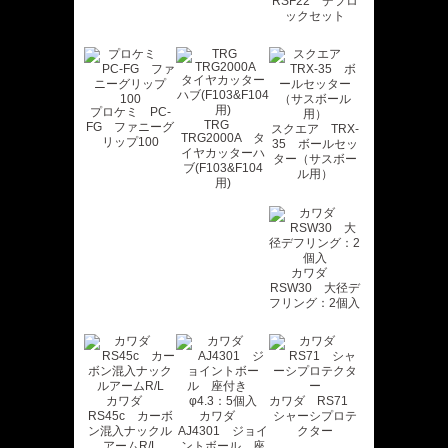
RSF22 デフロ
ックセット
プロケミ PC-
TRG
FG ファニーグ
スクエア TRX-
TRG2000A タ
リップ100
35 ボールセッ
イヤカッターハ
ター（サスボー
ブ(F103&F104
ル用）
用)
カワダ
RSW30 大径デ
フリング：2個入
カワダ
カワダ RS71
RS45c カーボ
カワダ
シャーシプロテ
ン混入ナックル
AJ4301 ジョイ
クター
アームR/L
ントボール 座