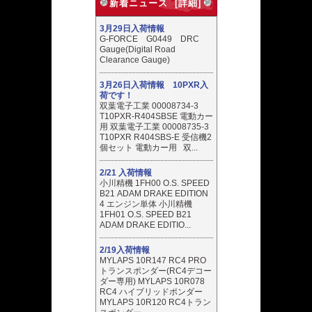
新着ニュース [詳細]
3月29日入荷情報
G-FORCE G0449 DRC
Gauge(Digital Road
Clearance Gauge)
3月26日入荷情報 10PXR入
荷です！
双葉電子工業 00008734-3
T10PXR-R404SBSE 電動カー
用 双葉電子工業 00008735-3
T10PXR R404SBS-E 受信機2
個セット 電動カー用 双...
2/21 入荷情報
小川精機 1FH00 O.S. SPEED
B21 ADAM DRAKE EDITION
4 エンジン単体 小川精機
1FH01 O.S. SPEED B21
ADAM DRAKE EDITIO...
2/19入荷情報
MYLAPS 10R147 RC4 PRO
トランスポンダー(RC4デコー
ダー専用) MYLAPS 10R078
RC4 ハイブリッドポンダー
MYLAPS 10R120 RC4トラン